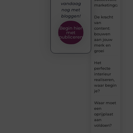
vandaag
marketingcampag
nog met
bloggen!
De kracht
van
Begin hier
content:
met
bouwen
publiceren
aan jouw
merk en
groei
Het
perfecte
interieur
realiseren,
waar begin
je?
Waar moet
een
oprijplaat
aan
voldoen?