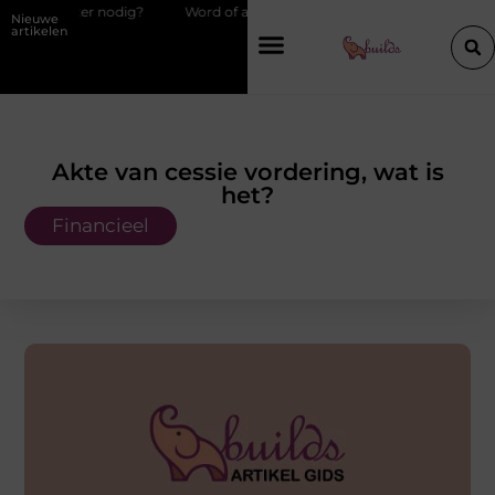
odig?
Word of advice on Belgian chef training and education
Wa
Nieuwe
artikelen
Akte van cessie vordering, wat is
het?
Financieel