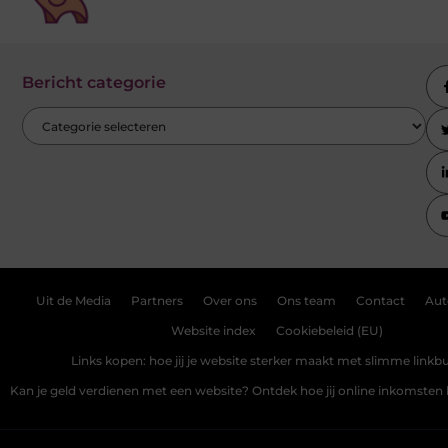
Bericht categorie
Uit de Media
Partners
Over ons
Ons team
Contact
Aut
Website index
Cookiebeleid (EU)
Links kopen: hoe jij je website sterker maakt met slimme linkbu
Kan je geld verdienen met een website? Ontdek hoe jij online inkomste