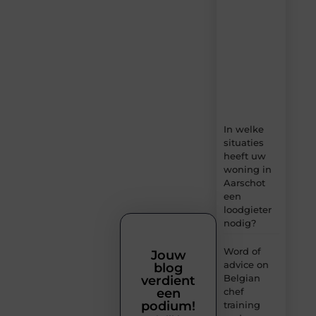
dagelijks
verse
content,
boordevol
ideeën,
tips
en
inzichten.
In welke
situaties
heeft uw
woning in
Aarschot
een
loodgieter
nodig?
Word of
Jouw
advice on
blog
Belgian
verdient
chef
een
podium!
training