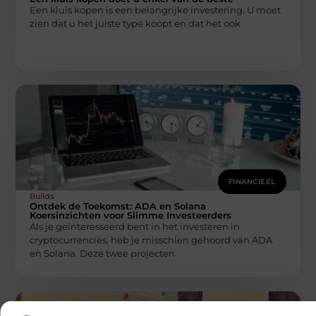
Een kluis kopen is een belangrijke investering. U moet
zien dat u het juiste type koopt en dat het ook
FINANCIEEL
Builds
Ontdek de Toekomst: ADA en Solana
Koersinzichten voor Slimme Investeerders
Als je geïnteresseerd bent in het investeren in
cryptocurrencies, heb je misschien gehoord van ADA
en Solana. Deze twee projecten