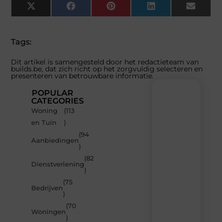
X
Facebook
Pinterest
LinkedIn
Email
(Twitter)
Tags:
Dit artikel is samengesteld door het redactieteam van
builds.be, dat zich richt op het zorgvuldig selecteren en
presenteren van betrouwbare informatie.
POPULAR
CATEGORIES
Woning
(113
Recente
en Tuin
)
berichten
(94
Laat
Aanbiedingen
)
je
inspireren
(82
Dienstverlening
door
)
de
(75
nieuwste
Bedrijven
artikelen
)
van
(70
Builds.be
Woningen
)
–