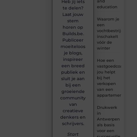
and
Heb jij iets
education
te delen?
Laat jouw
Waarom je
stem
een
horen op
vochtbestrijdingsbe
Builds.be.
inschakelt
Publiceer
vóór de
moeiteloos
winter
je blogs,
inspireer
Hoe een
een breed
vastgoedcoach
jou helpt
publiek en
bij het
sluit je aan
verkopen
bij een
van een
groeiende
appartement
community
van
Drukwerk
creatieve
in
denkers en
Antwerpen
schrijvers.
als basis
voor een
Start
succesvolle