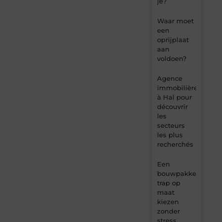
je?
Waar moet
een
oprijplaat
aan
voldoen?
Agence
immobilière
à Hal pour
découvrir
les
secteurs
les plus
recherchés
Een
bouwpakket
trap op
maat
kiezen
zonder
stress