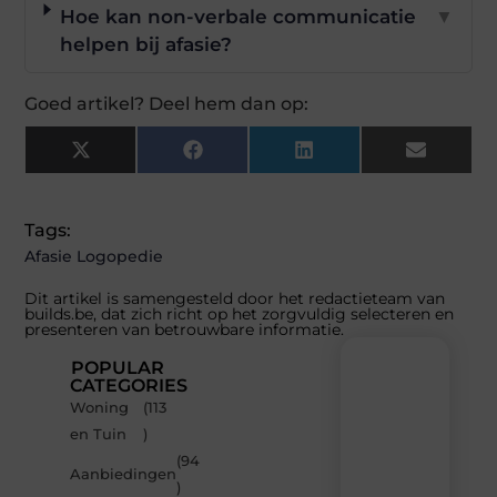
Hoe kan non-verbale communicatie
▼
helpen bij afasie?
Goed artikel? Deel hem dan op:
X
Facebook
LinkedIn
Email
(Twitter)
Tags:
Afasie Logopedie
Dit artikel is samengesteld door het redactieteam van
builds.be, dat zich richt op het zorgvuldig selecteren en
presenteren van betrouwbare informatie.
POPULAR
CATEGORIES
Woning
(113
Recente
en Tuin
)
berichten
(94
Laat
Aanbiedingen
)
je