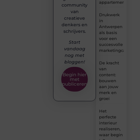
appartement
community
van
Drukwerk
creatieve
in
denkers en
Antwerpen
schrijvers.
als basis
voor een
Start
succesvolle
vandaag
marketingcampag
nog met
bloggen!
De kracht
van
Begin hier
content:
met
bouwen
publiceren
aan jouw
merk en
groei
Het
perfecte
interieur
realiseren,
waar begin