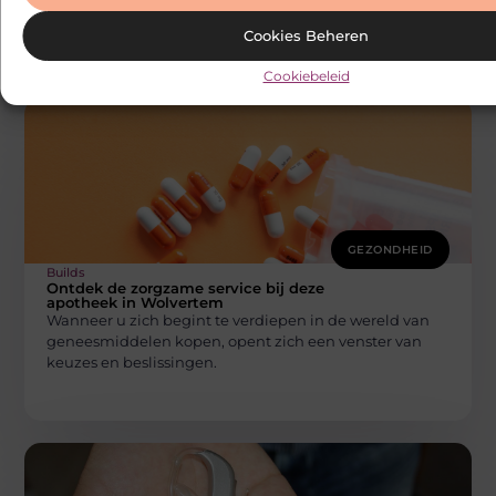
je dagelijkse routine niet
Cookies Beheren
Cookiebeleid
GEZONDHEID
Builds
Ontdek de zorgzame service bij deze
apotheek in Wolvertem
Wanneer u zich begint te verdiepen in de wereld van
geneesmiddelen kopen, opent zich een venster van
keuzes en beslissingen.