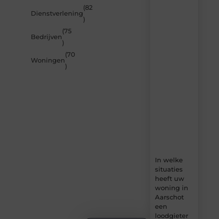
inspireren
(82
Dienstverlening
door
)
de
(75
nieuwste
Bedrijven
artikelen
)
van
(70
Builds.be
Woningen
)
–
dagelijks
verse
content,
boordevol
ideeën,
tips
en
inzichten.
In welke
situaties
heeft uw
woning in
Aarschot
een
loodgieter