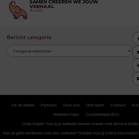
SAMEN CREËREN WE JOUW
VERHAAL
Builds
Bericht categorie
Uit de Media
Partners
Over ons
Ons team
Contact
Aut
Website index
Cookiebeleid (EU)
Links kopen: hoe jij je website sterker maakt met slimme linkbu
Kan je geld verdienen met een website? Ontdek hoe jij online inkomste