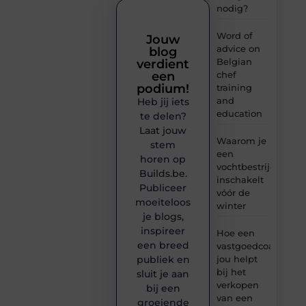
nodig?
Word of
Jouw
advice on
blog
Belgian
verdient
chef
een
podium!
training
and
Heb jij iets
education
te delen?
Laat jouw
Waarom je
stem
een
horen op
vochtbestrijdingsbe
Builds.be.
inschakelt
Publiceer
vóór de
moeiteloos
winter
je blogs,
inspireer
Hoe een
een breed
vastgoedcoach
jou helpt
publiek en
bij het
sluit je aan
verkopen
bij een
van een
groeiende