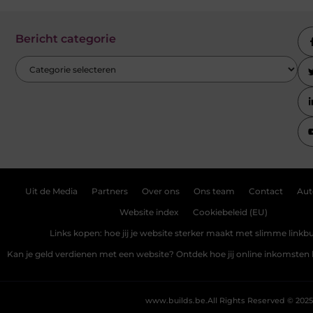
Bericht categorie
Uit de Media
Partners
Over ons
Ons team
Contact
Aut
Website index
Cookiebeleid (EU)
Links kopen: hoe jij je website sterker maakt met slimme linkbu
Kan je geld verdienen met een website? Ontdek hoe jij online inkomste
www.builds.be.
All Rights Reserved © 2025