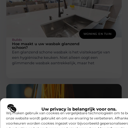
WONING EN TUIN
Builds
Hoe maakt u uw wasbak glanzend
schoon?
Een glanzend schone wasbak is het visitekaartje van
een hygiënische keuken. Niet alleen oogt een
glimmende wasbak aantrekkelijk, maar het
Uw privacy is belangrijk voor ons.
Wij maken gebruik van cookies en vergelijkbare technologieën om te b
onze website wordt gebruikt en om uw ervaring te verbeteren. Afhanke
voorkeuren worden cookies ingezet voor bijvoorbeeld gepersonaliseer
WONING EN TUIN