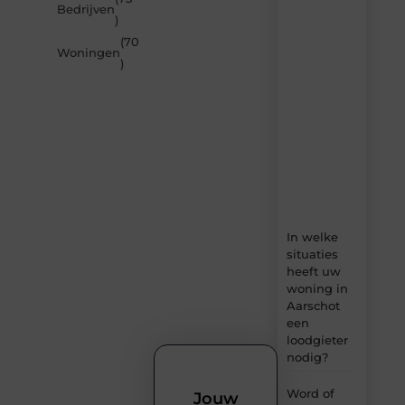
nieuwste
Bedrijven
artikelen
)
van
(70
Builds.be
Woningen
)
–
dagelijks
verse
content,
boordevol
ideeën,
tips
en
inzichten.
In welke
situaties
heeft uw
woning in
Aarschot
een
loodgieter
nodig?
Word of
Jouw