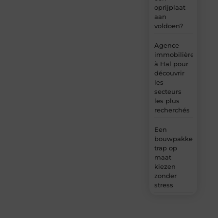
oprijplaat
aan
voldoen?
Agence
immobilière
à Hal pour
découvrir
les
secteurs
les plus
recherchés
Een
bouwpakket
trap op
maat
kiezen
zonder
stress