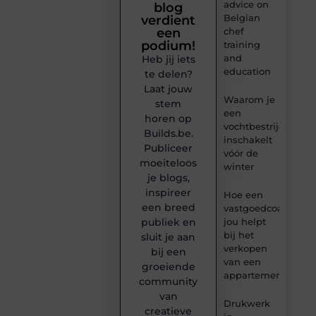
advice on
blog
Belgian
verdient
chef
een
podium!
training
and
Heb jij iets
education
te delen?
Laat jouw
Waarom je
stem
een
horen op
vochtbestrijdingsbe
Builds.be.
inschakelt
Publiceer
vóór de
moeiteloos
winter
je blogs,
inspireer
Hoe een
een breed
vastgoedcoach
jou helpt
publiek en
bij het
sluit je aan
verkopen
bij een
van een
groeiende
appartement
community
van
Drukwerk
creatieve