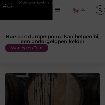
vice on Belgian chef training and education
Waarom je een vochtbestr
Nieuwe
artikelen
Hoe een dompelpomp kan helpen bij
een ondergelopen kelder
Woning en Tuin