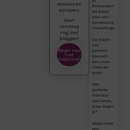
in
denkers en
Antwerpen
schrijvers.
als basis
voor een
Start
succesvolle
vandaag
marketingcampag
nog met
bloggen!
De kracht
van
Begin hier
content:
met
bouwen
publiceren
aan jouw
merk en
groei
Het
perfecte
interieur
realiseren,
waar begin
je?
Waar moet
een