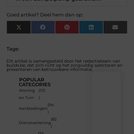
Goed artikel? Deel hem dan op:
X
Facebook
Pinterest
LinkedIn
Email
(Twitter)
Tags:
Dit artikel is samengesteld door het redactieteam van
builds.be, dat zich richt op het zorgvuldig selecteren en
presenteren van betrouwbare informatie.
POPULAR
CATEGORIES
Woning
(113
Recente
en Tuin
)
berichten
(94
Laat
Aanbiedingen
)
je
inspireren
(82
Dienstverlening
door
)
de
(75