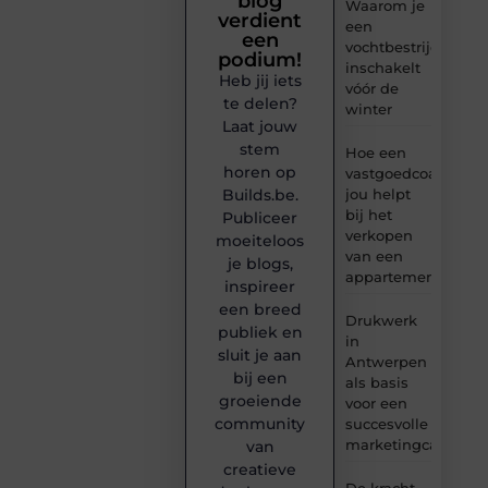
blog
Waarom je
verdient
een
een
vochtbestrijdingsbe
podium!
inschakelt
Heb jij iets
vóór de
te delen?
winter
Laat jouw
stem
Hoe een
horen op
vastgoedcoach
Builds.be.
jou helpt
bij het
Publiceer
verkopen
moeiteloos
van een
je blogs,
appartement
inspireer
een breed
Drukwerk
publiek en
in
sluit je aan
Antwerpen
bij een
als basis
groeiende
voor een
community
succesvolle
marketingcampag
van
creatieve
De kracht