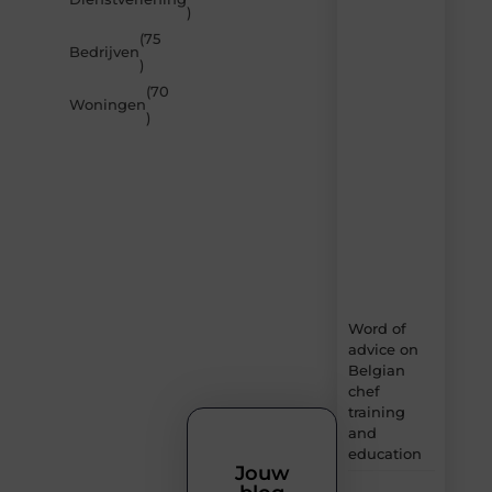
door
)
de
(75
nieuwste
Bedrijven
artikelen
)
van
(70
Builds.be
Woningen
)
–
dagelijks
verse
content,
boordevol
ideeën,
tips
en
inzichten.
Word of
advice on
Belgian
chef
training
and
education
Jouw