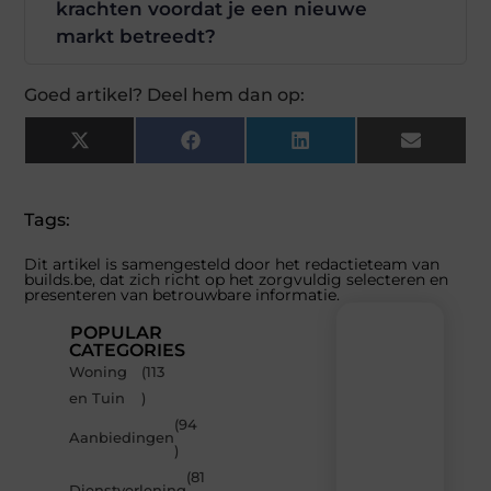
krachten voordat je een nieuwe
markt betreedt?
Goed artikel? Deel hem dan op:
X
Facebook
LinkedIn
Email
(Twitter)
Tags:
Dit artikel is samengesteld door het redactieteam van
builds.be, dat zich richt op het zorgvuldig selecteren en
presenteren van betrouwbare informatie.
POPULAR
CATEGORIES
Woning
(113
Recente
en Tuin
)
berichten
(94
Laat
Aanbiedingen
)
je
inspireren
(81
Dienstverlening