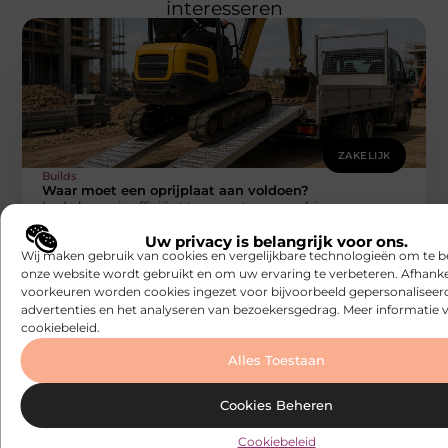
interesseren
ZAKELIJK
Builds
Waar moet een oprijplaat aan voldoen?
In de bouw is efficiënt transport van machines en
materieel essentieel. Of het nu gaat om een
Uw privacy is belangrijk voor ons.
minigraver, trilplaat, hoogwerker
Wij maken gebruik van cookies en vergelijkbare technologieën om te b
onze website wordt gebruikt en om uw ervaring te verbeteren. Afhanke
voorkeuren worden cookies ingezet voor bijvoorbeeld gepersonaliseer
advertenties en het analyseren van bezoekersgedrag. Meer informatie v
cookiebeleid.
Alles Toestaan
Cookies Beheren
Cookiebeleid