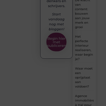
denkers en
van
schrijvers.
content:
bouwen
Start
aan jouw
vandaag
merk en
nog met
groei
bloggen!
Het
Begin hier
perfecte
met
publiceren
interieur
realiseren,
waar begin
je?
Waar moet
een
oprijplaat
aan
voldoen?
Agence
immobilière
à Hal pour