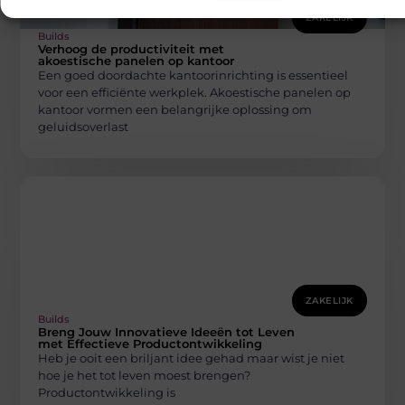
ZAKELIJK
Builds
Verhoog de productiviteit met
akoestische panelen op kantoor
Een goed doordachte kantoorinrichting is essentieel
voor een efficiënte werkplek. Akoestische panelen op
kantoor vormen een belangrijke oplossing om
geluidsoverlast
ZAKELIJK
Builds
Breng Jouw Innovatieve Ideeën tot Leven
met Effectieve Productontwikkeling
Heb je ooit een briljant idee gehad maar wist je niet
hoe je het tot leven moest brengen?
Productontwikkeling is