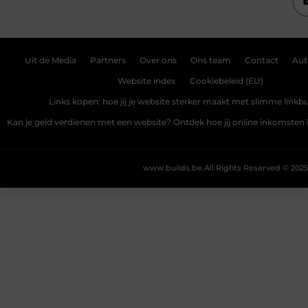
Uit de Media
Partners
Over ons
Ons team
Contact
Aut
Website index
Cookiebeleid (EU)
Links kopen: hoe jij je website sterker maakt met slimme linkbu
Kan je geld verdienen met een website? Ontdek hoe jij online inkomste
www.builds.be.
All Rights Reserved © 2025