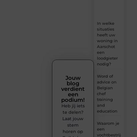
en
inzichten.
In welke
situaties
heeft uw
woning in
Aarschot
een
loodgieter
nodig?
Word of
Jouw
advice on
blog
Belgian
verdient
chef
een
podium!
training
and
Heb jij iets
education
te delen?
Laat jouw
Waarom je
stem
een
horen op
vochtbestrijdingsbe