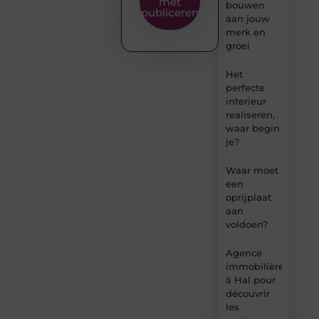
met
bouwen
publiceren
aan jouw
merk en
groei
Het
perfecte
interieur
realiseren,
waar begin
je?
Waar moet
een
oprijplaat
aan
voldoen?
Agence
immobilière
à Hal pour
découvrir
les