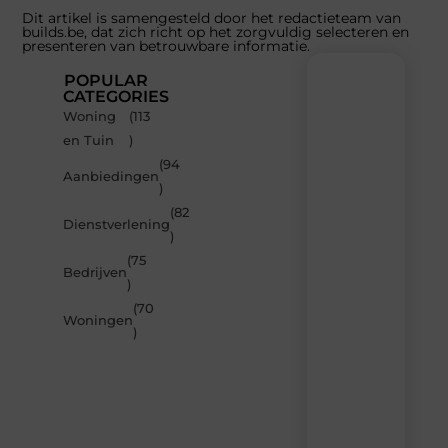
Dit artikel is samengesteld door het redactieteam van
builds.be, dat zich richt op het zorgvuldig selecteren en
presenteren van betrouwbare informatie.
POPULAR
CATEGORIES
Woning
(113
Recente
en Tuin
)
berichten
(94
Laat
Aanbiedingen
)
je
inspireren
(82
Dienstverlening
door
)
de
(75
nieuwste
Bedrijven
artikelen
)
van
(70
Builds.be
Woningen
)
–
dagelijks
verse
content,
boordevol
ideeën,
tips