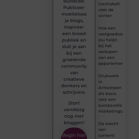
Builds.be.
inschakelt
Publiceer
vóór de
moeiteloos
winter
je blogs,
inspireer
Hoe een
een breed
vastgoedcoach
jou helpt
publiek en
bij het
sluit je aan
verkopen
bij een
van een
groeiende
appartement
community
van
Drukwerk
creatieve
in
denkers en
Antwerpen
schrijvers.
als basis
voor een
Start
succesvolle
vandaag
marketingcampag
nog met
bloggen!
De kracht
van
Begin hier
content: