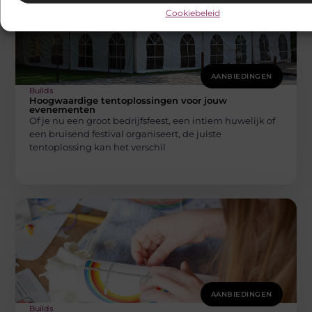
Cookiebeleid
AANBIEDINGEN
Builds
Hoogwaardige tentoplossingen voor jouw
evenementen
Of je nu een groot bedrijfsfeest, een intiem huwelijk of
een bruisend festival organiseert, de juiste
tentoplossing kan het verschil
AANBIEDINGEN
Builds