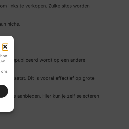
 om links te verkopen. Zulke sites worden
un niche.
 hoe
ikel dat gepubliceerd wordt op een andere
 uw
n ons
 geplaatst. Dit is vooral effectief op grote
 links aanbieden. Hier kun je zelf selecteren