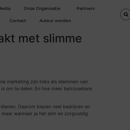
Hoe een vastgoedcoach jou helpt bij het verkopen van een apparte
Media
Onze Organisatie
Partners
Contact
Auteur worden
aakt met slimme
ine marketing zijn links als stemmen van
g is om te delen. En hoe meer betrouwbare
verdienen. Daarom kiezen veel bedrijven en
t, maar wanneer je het slim en zorgvuldig