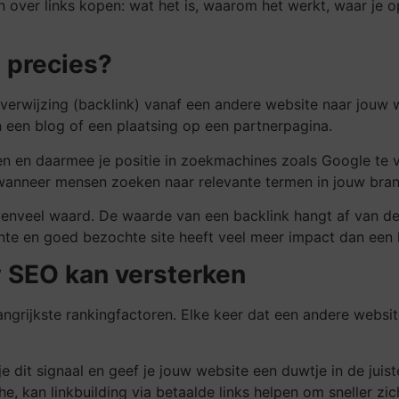
en over links kopen: wat het is, waarom het werkt, waar je o
 precies?
 verwijzing (backlink) vanaf een andere website naar jouw 
in een blog of een plaatsing op een partnerpagina.
n en daarmee je positie in zoekmachines zoals Google te ve
wanneer mensen zoeken naar relevante termen in jouw bran
 is evenveel waard. De waarde van een backlink hangt af van
nte en goed bezochte site heeft veel meer impact dan een 
 SEO kan versterken
ngrijkste rankingfactoren. Elke keer dat een andere website
je dit signaal en geef je jouw website een duwtje in de juist
he, kan linkbuilding via betaalde links helpen om sneller zi