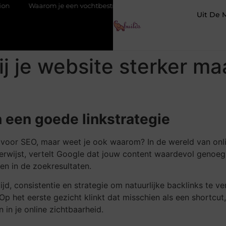
arom je een vochtbestrijdingsbedrijf inschakelt vóór de winter
Uit De 
jij je website sterker m
n een goede linkstrategie
jn voor SEO, maar weet je ook waarom? In de wereld van onl
verwijst, vertelt Google dat jouw content waardevol genoe
en in de zoekresultaten.
tijd, consistentie en strategie om natuurlijke backlinks te 
 Op het eerste gezicht klinkt dat misschien als een shortcu
 in je online zichtbaarheid.