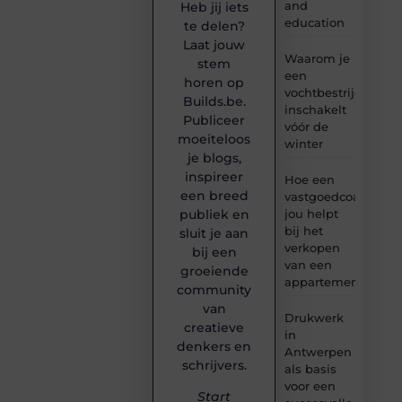
and
Heb jij iets
education
te delen?
Laat jouw
Waarom je
stem
een
horen op
vochtbestrijdingsbe
Builds.be.
inschakelt
Publiceer
vóór de
moeiteloos
winter
je blogs,
inspireer
Hoe een
een breed
vastgoedcoach
jou helpt
publiek en
bij het
sluit je aan
verkopen
bij een
van een
groeiende
appartement
community
van
Drukwerk
creatieve
in
denkers en
Antwerpen
schrijvers.
als basis
voor een
Start