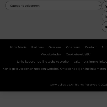
Uit de Media
Partners
Over ons
Ons team
Contact
Aut
Website index
Cookiebeleid (EU)
Links kopen: hoe jij je website sterker maakt met slimme linkbu
Kan je geld verdienen met een website? Ontdek hoe jij online inkomste
www.builds.be.
All Rights Reserved © 2025