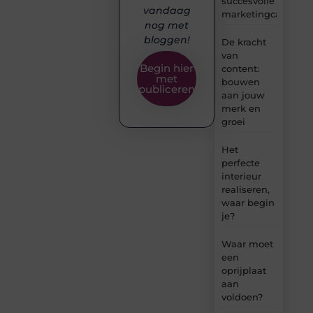
succesvolle
vandaag
marketingcampag
nog met
bloggen!
De kracht
van
Begin hier
content:
met
bouwen
publiceren
aan jouw
merk en
groei
Het
perfecte
interieur
realiseren,
waar begin
je?
Waar moet
een
oprijplaat
aan
voldoen?