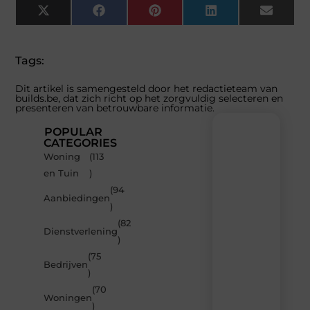
X
Facebook
Pinterest
LinkedIn
Email
(Twitter)
Tags:
Dit artikel is samengesteld door het redactieteam van
builds.be, dat zich richt op het zorgvuldig selecteren en
presenteren van betrouwbare informatie.
POPULAR
CATEGORIES
Woning
(113
Recente
en Tuin
)
berichten
(94
Laat
Aanbiedingen
)
je
inspireren
(82
Dienstverlening
door
)
de
(75
nieuwste
Bedrijven
artikelen
)
van
(70
Builds.be
Woningen
)
–