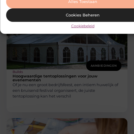
Alles Toestaan
gezondheidsproducten koopt, is drastisch veranderd
dankzij
Cookies Beheren
Cookiebeleid
AANBIEDINGEN
Builds
Hoogwaardige tentoplossingen voor jouw
evenementen
Of je nu een groot bedrijfsfeest, een intiem huwelijk of
een bruisend festival organiseert, de juiste
tentoplossing kan het verschil