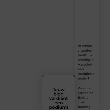
dagelijks
verse
content,
boordevol
ideeën,
tips
en
inzichten.
In welke
situaties
heeft uw
woning in
Aarschot
een
loodgieter
nodig?
Word of
Jouw
advice on
blog
Belgian
verdient
chef
een
podium!
training