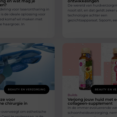
ing en wat mag je
ontwikkelingen
en?
De wereld van huidverzorgin
eling voor laserontharing in
nooit stil, en dat geldt zeker
s de ideale oplossing voor
technologie achter een
ed komaf wil maken met
gezichtsapparaat. Sqoom, e
 haargroei. In
BEAUTY EN VERZORGING
BEAUTY EN V
Builds
ze voor
Verjong jouw huid met 
he chirurgie in
collageen-supplement
In de immer evoluerende we
 overweegt om esthetische
schoonheidsverzorging, ne
n Gent te ondergaan, is de