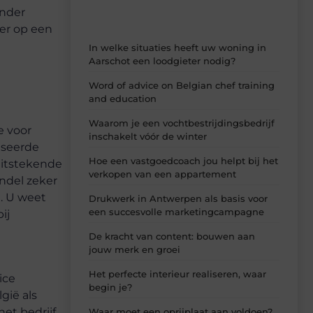
onder
ker op een
In welke situaties heeft uw woning in
Aarschot een loodgieter nodig?
Word of advice on Belgian chef training
and education
Waarom je een vochtbestrijdingsbedrijf
e voor
inschakelt vóór de winter
iseerde
Hoe een vastgoedcoach jou helpt bij het
 uitstekende
verkopen van een appartement
andel zeker
. U weet
Drukwerk in Antwerpen als basis voor
een succesvolle marketingcampagne
ij
De kracht van content: bouwen aan
jouw merk en groei
Het perfecte interieur realiseren, waar
ice
begin je?
gië als
t bedrijf.
Waar moet een oprijplaat aan voldoen?