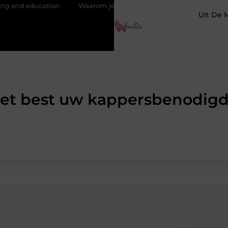
ion
Waarom je een vochtbestrijdingsbedrijf inschakelt vóór de w
Uit De 
het best uw kappersbenodig