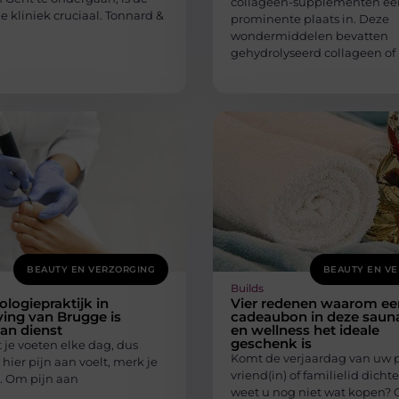
collageen-supplementen ee
e kliniek cruciaal. Tonnard &
prominente plaats in. Deze
wondermiddelen bevatten
gehydrolyseerd collageen of
BEAUTY EN VERZORGING
BEAUTY EN V
Builds
logiepraktijk in
Vier redenen waarom ee
ing van Brugge is
cadeaubon in deze saun
van dienst
en wellness het ideale
geschenk is
 je voeten elke dag, dus
Komt de verjaardag van uw p
hier pijn aan voelt, merk je
vriend(in) of familielid dichte
. Om pijn aan
weet u nog niet wat kopen? 