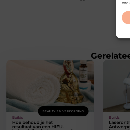
cook
Gerelatee
BEAUTY EN VERZORGING
Builds
Builds
Hoe behoud je het
Laseronth
resultaat van een HIFU-
Antwerpe