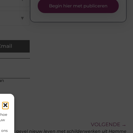
Begin hier met publiceren
▼
Email
an
 hoe
 uw
VOLGENDE →
n ons
eef uw gevel nieuw leven met schilderwerken uit Hamme