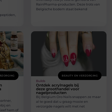
n
RainPharma-producten. Deze trots van
Belgische bodem staat bekend
 peptiden,
ERZORGING
BEAUTY EN VERZORGING
Builds
n
Ontdek acrylnagels bij
a
deze groothandel voor
nagelproducten
Bij Belgium Oro Nails snappen ze maar
artner,
al te goed dat u graag mooie en
rbij en
verzorgde nagels wilt met net
Geef hem of