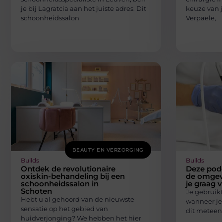
je bij Lagratcia aan het juiste adres. Dit
keuze van j
schoonheidssalon
Verpaele,
BEAUTY EN VERZORGING
Builds
Builds
Ontdek de revolutionaire
Deze podo
oxiskin-behandeling bij een
de omgev
schoonheidssalon in
je graag 
Schoten
Je gebruikt
Hebt u al gehoord van de nieuwste
wanneer je 
sensatie op het gebied van
dit meteen
huidverjonging? We hebben het hier