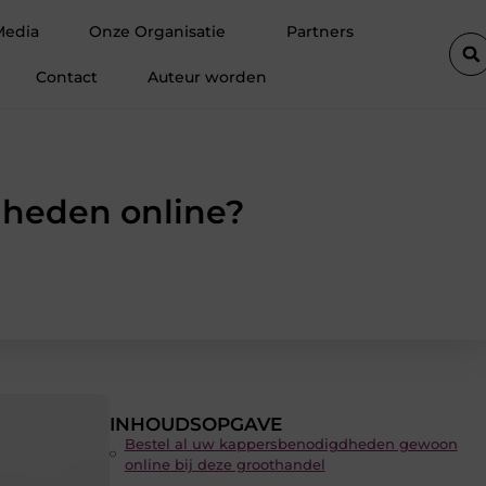
inter
Hoe een vastgoedcoach jou helpt bij het verkopen van e
Media
Onze Organisatie
Partners
Contact
Auteur worden
dheden online?
INHOUDSOPGAVE
Bestel al uw kappersbenodigdheden gewoon
online bij deze groothandel