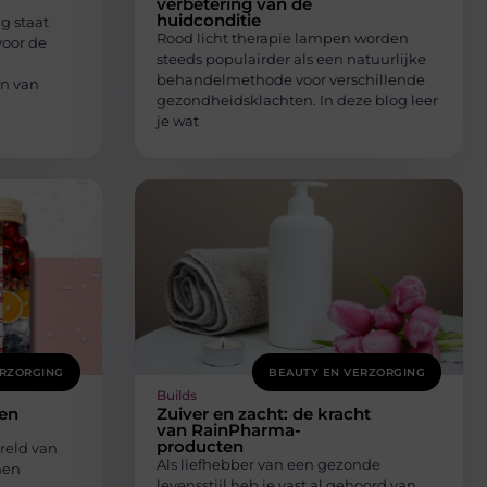
verbetering van de
huidconditie
g staat
Rood licht therapie lampen worden
 voor de
steeds populairder als een natuurlijke
behandelmethode voor verschillende
en van
gezondheidsklachten. In deze blog leer
je wat
ERZORGING
BEAUTY EN VERZORGING
Builds
een
Zuiver en zacht: de kracht
van RainPharma-
producten
reld van
Als liefhebber van een gezonde
men
levensstijl heb je vast al gehoord van