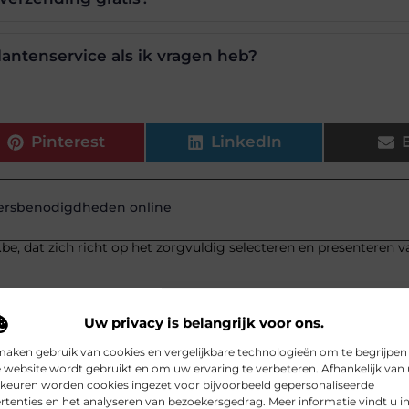
lantenservice als ik vragen heb?
Pinterest
LinkedIn
ersbenodigdheden online
.be, dat zich richt op het zorgvuldig selecteren en presenteren v
Uw privacy is belangrijk voor ons.
maken gebruik van cookies en vergelijkbare technologieën om te begrijpen
 website wordt gebruikt en om uw ervaring te verbeteren. Afhankelijk van
keuren worden cookies ingezet voor bijvoorbeeld gepersonaliseerde
rtenties en het analyseren van bezoekersgedrag. Meer informatie vindt u i
G