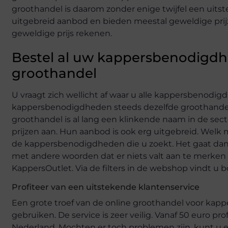
groothandel is daarom zonder enige twijfel een uit
uitgebreid aanbod en bieden meestal geweldige prijz
geweldige prijs rekenen.
Bestel al uw kappersbenodigdh
groothandel
U vraagt zich wellicht af waar u alle kappersbenodig
kappersbenodigdheden steeds dezelfde groothandel
groothandel is al lang een klinkende naam in de secto
prijzen aan. Hun aanbod is ook erg uitgebreid. Welk 
de kappersbenodigdheden die u zoekt. Het gaat dan
met andere woorden dat er niets valt aan te merken o
KappersOutlet. Via de filters in de webshop vindt u 
Profiteer van een uitstekende klantenservice
Een grote troef van de online groothandel voor kap
gebruiken. De service is zeer veilig. Vanaf 50 euro pr
Nederland. Mochten er toch problemen zijn, kunt u 