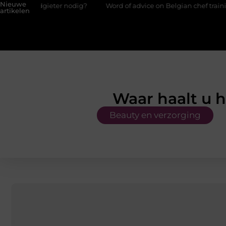
Nieuwe
eter nodig?
Word of advice on Belgian chef training and educat
artikelen
Waar haalt u 
Beauty en verzorging