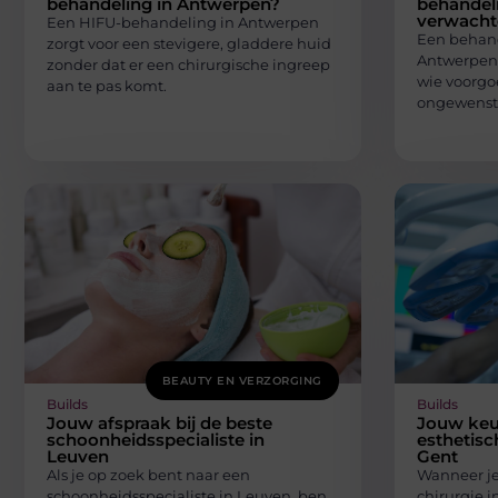
behandeling in Antwerpen?
behandel
verwacht
Een HIFU-behandeling in Antwerpen
Een behand
zorgt voor een stevigere, gladdere huid
Antwerpen i
zonder dat er een chirurgische ingreep
wie voorgo
aan te pas komt.
ongewenste
BEAUTY EN VERZORGING
Builds
Builds
Jouw afspraak bij de beste
Jouw keu
schoonheidsspecialiste in
esthetisc
Leuven
Gent
Als je op zoek bent naar een
Wanneer je
schoonheidsspecialiste in Leuven, ben
chirurgie i