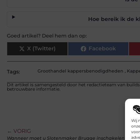
Hoe bereik ik de k
Goed artikel? Deel hem dan op:
X (Twitter)
Facebook
Groothandel kappersbenodigdheden
,
Kapp
Tags:
Dit artikel is samengesteld door het redactieteam van builds
betrouwbare informatie.
Wij 
onze
← VORIG
voor
adve
Wanneer moet u Slotenmaker Brugge inschakelen?