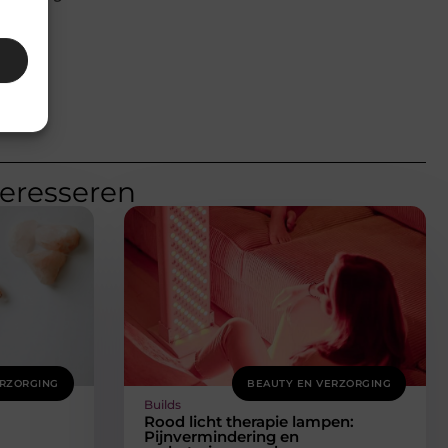
teresseren
ERZORGING
BEAUTY EN VERZORGING
Builds
Rood licht therapie lampen:
Pijnvermindering en