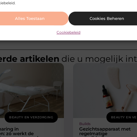
iebeleid.
Alles Toestaan
Cookies Beheren
Cookiebeleid
rde artikelen
die u mogelijk in
BEAUTY EN VERZORGING
BEAUTY EN V
Builds
aring in
Gezichtsapparaat met
n: zó werkt de
regelmatige