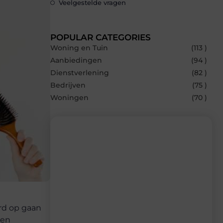
Veelgestelde vragen
POPULAR CATEGORIES
Woning en Tuin
(113 )
Aanbiedingen
(94 )
Dienstverlening
(82 )
Bedrijven
(75 )
Woningen
(70 )
Recente berichten
Laat je inspireren door de nieuwste
artikelen van Builds.be – dagelijks verse
content, boordevol ideeën, tips en
rd op gaan
inzichten.
een