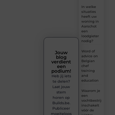
In welke
situaties
heeft uw
woning in
Aarschot
een
loodgieter
nodig?
Word of
Jouw
advice on
blog
Belgian
verdient
chef
een
podium!
training
and
Heb jij iets
education
te delen?
Laat jouw
Waarom je
stem
een
horen op
vochtbestrijdingsbe
Builds.be.
inschakelt
Publiceer
vóór de
moeiteloos
winter