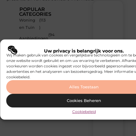
POPULAR
CATEGORIES
Woning
(113
Recente
en Tuin
)
berichten
(94
Laat
Aanbiedingen
)
je
inspireren
(82
Uw privacy is belangrijk voor ons.
Dienstverlening
door
Wij maken gebruik van cookies en vergelijkbare technologieën om te b
)
de
onze website wordt gebruikt en om uw ervaring te verbeteren. Afhanke
(75
nieuwste
voorkeuren worden cookies ingezet voor bijvoorbeeld gepersonaliseer
Bedrijven
artikelen
)
advertenties en het analyseren van bezoekersgedrag. Meer informatie v
van
cookiebeleid.
(70
Builds.be
Woningen
)
–
Alles Toestaan
dagelijks
verse
Cookies Beheren
content,
boordevol
Cookiebeleid
ideeën,
tips
en
inzichten.