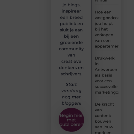
je blogs,
inspireer
Hoe een
een breed
vastgoedcoach
jou helpt
publiek en
bij het
sluit je aan
verkopen
bij een
van een
groeiende
appartement
community
van
Drukwerk
creatieve
in
denkers en
Antwerpen
schrijvers.
als basis
voor een
Start
succesvolle
vandaag
marketingcampag
nog met
bloggen!
De kracht
van
Begin hier
content:
met
bouwen
publiceren
aan jouw
merk en