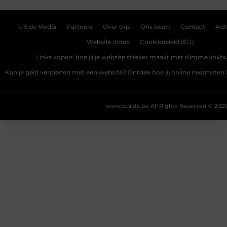
Uit de Media
Partners
Over ons
Ons team
Contact
Aut
Website index
Cookiebeleid (EU)
Links kopen: hoe jij je website sterker maakt met slimme linkbu
Kan je geld verdienen met een website? Ontdek hoe jij online inkomste
www.builds.be.
All Rights Reserved © 2025