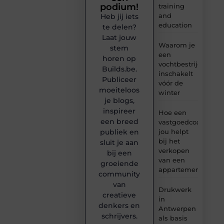
podium!
training
and
Heb jij iets
education
te delen?
Laat jouw
Waarom je
stem
een
horen op
vochtbestrijdingsbe
Builds.be.
inschakelt
Publiceer
vóór de
moeiteloos
winter
je blogs,
inspireer
Hoe een
een breed
vastgoedcoach
jou helpt
publiek en
bij het
sluit je aan
verkopen
bij een
van een
groeiende
appartement
community
van
Drukwerk
creatieve
in
denkers en
Antwerpen
schrijvers.
als basis