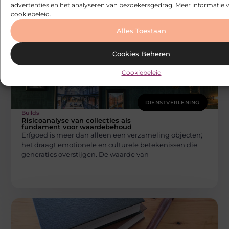
advertenties en het analyseren van bezoekersgedrag. Meer informatie v
cookiebeleid.
Alles Toestaan
Cookies Beheren
Cookiebeleid
DIENSTVERLENING
Builds
Risicoanalyse van collecties als
fundament voor waardebehoud
Erfgoed is meer dan alleen een verzameling objecten;
het draagt emotionele en culturele betekenissen die
generaties overstijgen. De waarde van