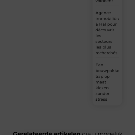
voldoen?
Agence
immobilière
à Hal pour
découvrir
les
secteurs
les plus
recherchés
Een
bouwpakket
trap op
maat
kiezen
zonder
stress
Gerelateerde artikelen
die u mogelijk