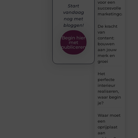
voor een
Start
succesvolle
vandaag
marketingcampag
nog met
bloggen!
De kracht
van
Begin hier
content:
met
bouwen
publiceren
aan jouw
merk en
groei
Het
perfecte
interieur
realiseren,
waar begin
je?
Waar moet
een
oprijplaat
aan