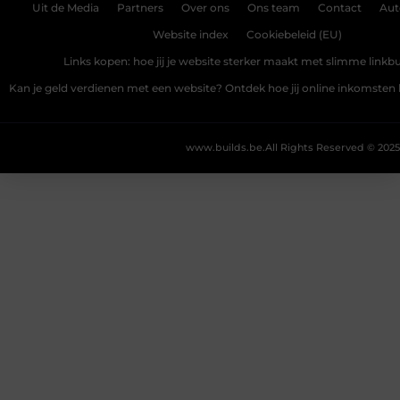
Uit de Media
Partners
Over ons
Ons team
Contact
Aut
Website index
Cookiebeleid (EU)
Links kopen: hoe jij je website sterker maakt met slimme linkbu
Kan je geld verdienen met een website? Ontdek hoe jij online inkomste
www.builds.be.
All Rights Reserved © 2025