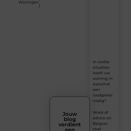
Builds.be
Woningen
)
–
dagelijks
verse
content,
boordevol
ideeën,
tips
en
inzichten.
In welke
situaties
heeft uw
woning in
Aarschot
een
loodgieter
nodig?
Word of
Jouw
advice on
blog
Belgian
verdient
chef
een