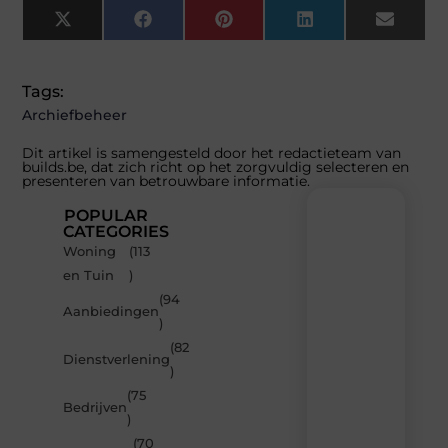
X
Facebook
Pinterest
LinkedIn
Email
(Twitter)
Tags:
Archiefbeheer
Dit artikel is samengesteld door het redactieteam van
builds.be, dat zich richt op het zorgvuldig selecteren en
presenteren van betrouwbare informatie.
POPULAR
CATEGORIES
Woning
(113
Recente
en Tuin
)
berichten
(94
Laat
Aanbiedingen
)
je
inspireren
(82
Dienstverlening
door
)
de
(75
nieuwste
Bedrijven
artikelen
)
van
(70