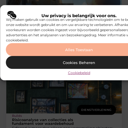
Uw privacy is belangrijk voor ons.
DIENSTVERLENING
Wij maken gebruik van cookies en vergelijkbare technologieën om te b
Builds
onze website wordt gebruikt en om uw ervaring te verbeteren. Afhanke
Juridische steun voor publieke actoren via
voorkeuren worden cookies ingezet voor bijvoorbeeld gepersonaliseer
een ervaren advocatenkantoor
Lokale overheden, steden en gemeenten krijgen
advertenties en het analyseren van bezoekersgedrag. Meer informatie v
cookiebeleid.
almaar vaker te maken met complexe juridische
dossiers. Van stedenbouwkundige aanvragen en
Alles Toestaan
overheidsopdrachten tot
Cookies Beheren
Cookiebeleid
DIENSTVERLENING
Builds
Risicoanalyse van collecties als
fundament voor waardebehoud
Erfgoed is meer dan alleen een verzameling objecten;