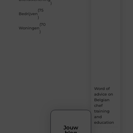
door
)
de
(75
nieuwste
Bedrijven
artikelen
)
van
(70
Builds.be
Woningen
)
–
dagelijks
verse
content,
boordevol
ideeën,
tips
en
inzichten.
Word of
advice on
Belgian
chef
training
and
education
Jouw
blog