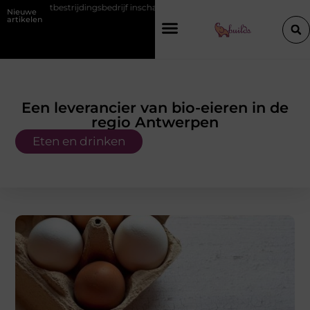
gsbedrijf inschakelt vóór de winter
Hoe een vastgoedcoach jou help
Nieuwe
artikelen
Een leverancier van bio-eieren in de
regio Antwerpen
Eten en drinken