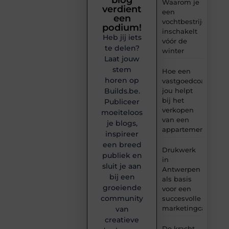
Waarom je
verdient
een
een
vochtbestrijdingsbe
podium!
inschakelt
Heb jij iets
vóór de
te delen?
winter
Laat jouw
stem
Hoe een
horen op
vastgoedcoach
Builds.be.
jou helpt
bij het
Publiceer
verkopen
moeiteloos
van een
je blogs,
appartement
inspireer
een breed
Drukwerk
publiek en
in
sluit je aan
Antwerpen
bij een
als basis
groeiende
voor een
community
succesvolle
marketingcampag
van
creatieve
De kracht