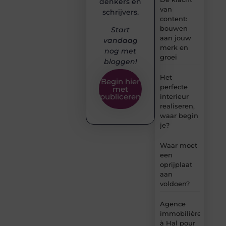
denkers en
van
schrijvers.
content:
bouwen
Start
aan jouw
vandaag
merk en
nog met
groei
bloggen!
Het
Begin hier
perfecte
met
publiceren
interieur
realiseren,
waar begin
je?
Waar moet
een
oprijplaat
aan
voldoen?
Agence
immobilière
à Hal pour