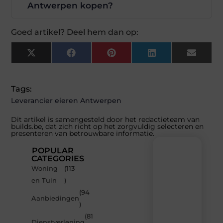
Antwerpen kopen?
Goed artikel? Deel hem dan op:
X
Facebook
Pinterest
LinkedIn
Email
(Twitter)
Tags:
Leverancier eieren Antwerpen
Dit artikel is samengesteld door het redactieteam van
builds.be, dat zich richt op het zorgvuldig selecteren en
presenteren van betrouwbare informatie.
POPULAR
CATEGORIES
Woning
(113
Recente
en Tuin
)
berichten
(94
Laat
Aanbiedingen
)
je
inspireren
(81
Dienstverlening