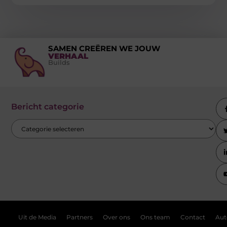
SAMEN CREËREN WE JOUW
VERHAAL
Builds
Bericht categorie
Uit de Media
Partners
Over ons
Ons team
Contact
Aut