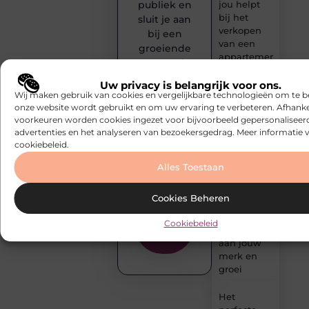
jou helpt
publiek en
bij het
sluit je aan
verkopen
bij een
van een
groeiende
appartement
community
van
Uw privacy is belangrijk voor ons.
Drukwerk
creatieve
Wij maken gebruik van cookies en vergelijkbare technologieën om te b
in
denkers en
onze website wordt gebruikt en om uw ervaring te verbeteren. Afhanke
Antwerpen
voorkeuren worden cookies ingezet voor bijvoorbeeld gepersonaliseer
schrijvers.
als basis
advertenties en het analyseren van bezoekersgedrag. Meer informatie v
voor een
Start
cookiebeleid.
succesvolle
vandaag
marketingcampag
Alles Toestaan
nog met
bloggen!
De kracht
Cookies Beheren
van
Begin hier
content:
Cookiebeleid
met
bouwen
publiceren
aan jouw
merk en
groei
Het