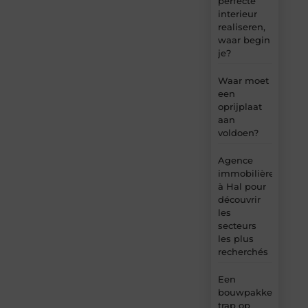
perfecte
interieur
realiseren,
waar begin
je?
Waar moet
een
oprijplaat
aan
voldoen?
Agence
immobilière
à Hal pour
découvrir
les
secteurs
les plus
recherchés
Een
bouwpakket
trap op