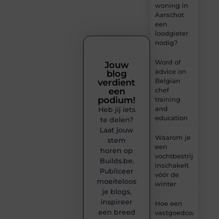
woning in
Aarschot
een
loodgieter
nodig?
Word of
Jouw
advice on
blog
Belgian
verdient
chef
een
podium!
training
and
Heb jij iets
education
te delen?
Laat jouw
Waarom je
stem
een
horen op
vochtbestrijdingsbe
Builds.be.
inschakelt
Publiceer
vóór de
moeiteloos
winter
je blogs,
inspireer
Hoe een
een breed
vastgoedcoach