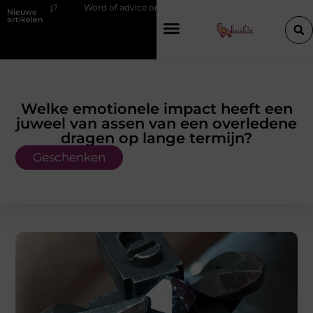
odig?
Word of advice on Belgian chef training and education
Waa
Nieuwe
artikelen
Welke emotionele impact heeft een
juweel van assen van een overledene
dragen op lange termijn?
Geschenken