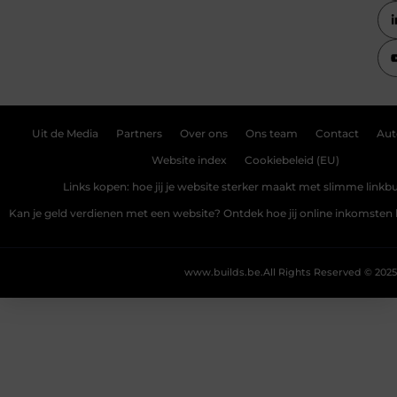
Uit de Media
Partners
Over ons
Ons team
Contact
Aut
Website index
Cookiebeleid (EU)
Links kopen: hoe jij je website sterker maakt met slimme linkbu
Kan je geld verdienen met een website? Ontdek hoe jij online inkomste
www.builds.be.
All Rights Reserved © 2025