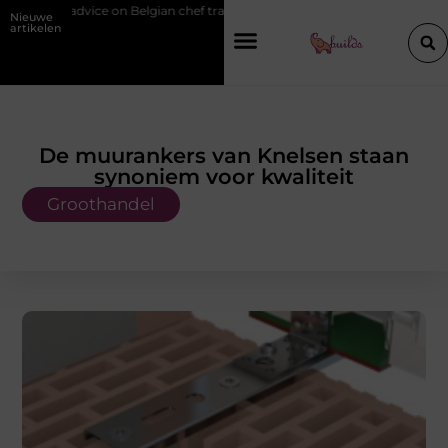
ice on Belgian chef training and education
Waarom je een vochtbestri
Nieuwe
artikelen
De muurankers van Knelsen staan
synoniem voor kwaliteit
Groothandel