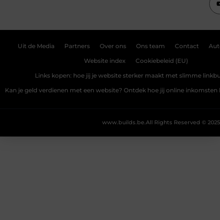
Uit de Media
Partners
Over ons
Ons team
Contact
Aut
Website index
Cookiebeleid (EU)
Links kopen: hoe jij je website sterker maakt met slimme linkbu
Kan je geld verdienen met een website? Ontdek hoe jij online inkomste
www.builds.be.
All Rights Reserved © 2025