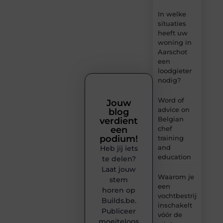
In welke
situaties
heeft uw
woning in
Aarschot
een
loodgieter
nodig?
Word of
Jouw
advice on
blog
Belgian
verdient
chef
een
podium!
training
and
Heb jij iets
education
te delen?
Laat jouw
Waarom je
stem
een
horen op
vochtbestrijdingsbe
Builds.be.
inschakelt
Publiceer
vóór de
moeiteloos