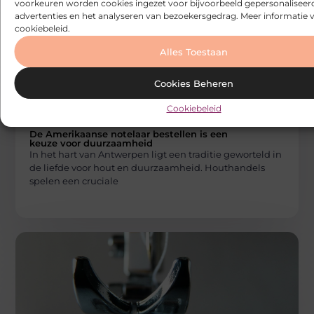
voorkeuren worden cookies ingezet voor bijvoorbeeld gepersonaliseer
advertenties en het analyseren van bezoekersgedrag. Meer informatie v
cookiebeleid.
Alles Toestaan
Cookies Beheren
Cookiebeleid
GROOTHANDEL
Builds
De Amerikaanse notelaar bestellen is een
keuze voor duurzaamheid
In het hart van Antwerpen ligt een traditie geworteld in
de liefde voor hout en duurzaamheid. Houthandels
spelen een cruciale