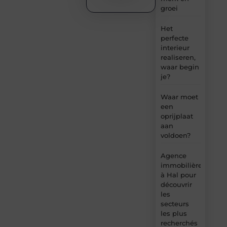
groei
Het
perfecte
interieur
realiseren,
waar begin
je?
Waar moet
een
oprijplaat
aan
voldoen?
Agence
immobilière
à Hal pour
découvrir
les
secteurs
les plus
recherchés