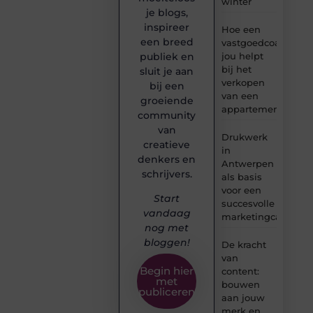
winter
je blogs,
inspireer
Hoe een
een breed
vastgoedcoach
jou helpt
publiek en
bij het
sluit je aan
verkopen
bij een
van een
groeiende
appartement
community
van
Drukwerk
creatieve
in
denkers en
Antwerpen
schrijvers.
als basis
voor een
Start
succesvolle
vandaag
marketingcampag
nog met
bloggen!
De kracht
van
Begin hier
content:
met
bouwen
publiceren
aan jouw
merk en