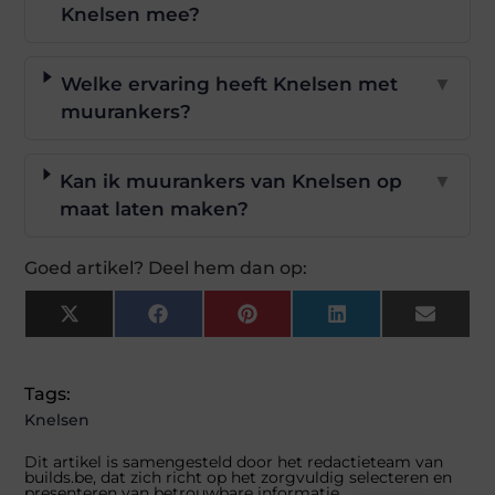
Knelsen mee?
Welke ervaring heeft Knelsen met
▼
muurankers?
Kan ik muurankers van Knelsen op
▼
maat laten maken?
Goed artikel? Deel hem dan op:
X
Facebook
Pinterest
LinkedIn
Email
(Twitter)
Tags:
Knelsen
Dit artikel is samengesteld door het redactieteam van
builds.be, dat zich richt op het zorgvuldig selecteren en
presenteren van betrouwbare informatie.