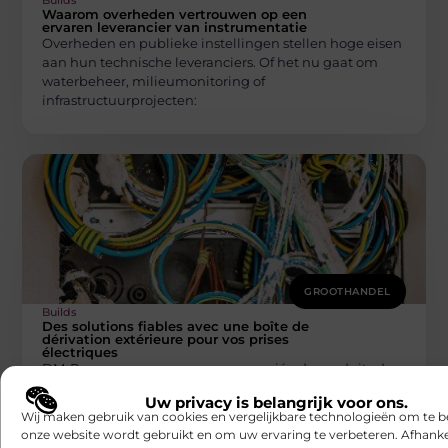
Waarom overheden vertrouwen op een
ervaren leverancier van instrumentatie
Overheden en publieke instellingen stellen hoge eisen
aan hun technische leveranciers. Of het nu gaat om
waterbeheer, milieumonitoring of
infrastructuurprojecten:
GROOTHANDEL
Builds
Des solutions fiables avec une boîte de
dérivation extérieure pour vos prises
électriques
DM-Power propose une gamme variée de produits de
six marques renommées, offrant des solutions de haute
Uw privacy is belangrijk voor ons.
qualité pour l’installation de
Wij maken gebruik van cookies en vergelijkbare technologieën om te b
onze website wordt gebruikt en om uw ervaring te verbeteren. Afhanke