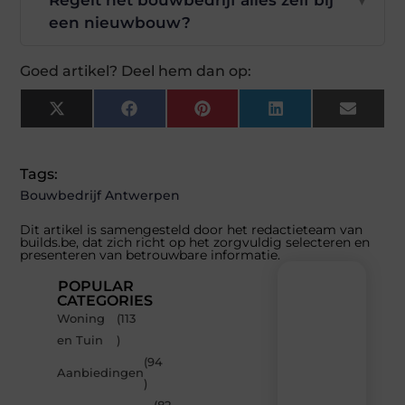
Regelt het bouwbedrijf alles zelf bij
▼
een nieuwbouw?
Goed artikel? Deel hem dan op:
X
Facebook
Pinterest
LinkedIn
Email
(Twitter)
Tags:
Bouwbedrijf Antwerpen
Dit artikel is samengesteld door het redactieteam van
builds.be, dat zich richt op het zorgvuldig selecteren en
presenteren van betrouwbare informatie.
POPULAR
CATEGORIES
Woning
(113
Recente
en Tuin
)
berichten
(94
Laat
Aanbiedingen
)
je
inspireren