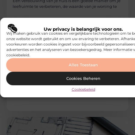
Een verbouwing van je huis is een goede manier om je
leefruimte te verbeteren, de waarde van je woning te
Uw privacy is belangrijk voor ons.
Wij maken gebruik van cookies en vergelijkbare technologieën om te b
onze website wordt gebruikt en om uw ervaring te verbeteren. Afhanke
voorkeuren worden cookies ingezet voor bijvoorbeeld gepersonaliseer
advertenties en het analyseren van bezoekersgedrag. Meer informatie v
cookiebeleid.
Alles Toestaan
VERBOUWEN
Builds
Cookies Beheren
Een hoogwerker of kraan huren doe je zo!
Zijn er hijs- en hoogtewerken op til? Dan schakel je
Cookiebeleid
best een professionele firma in om je hierbij te helpen.