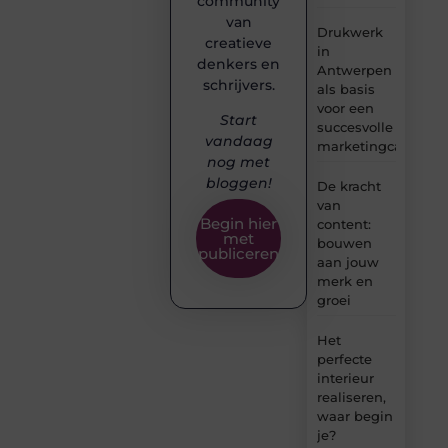
community
van
Drukwerk
creatieve
in
denkers en
Antwerpen
schrijvers.
als basis
voor een
Start
succesvolle
vandaag
marketingcampag
nog met
bloggen!
De kracht
van
Begin hier
content:
met
bouwen
publiceren
aan jouw
merk en
groei
Het
perfecte
interieur
realiseren,
waar begin
je?