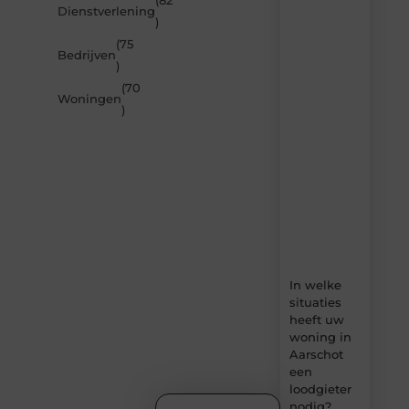
(82
Dienstverlening
door
)
de
(75
nieuwste
Bedrijven
artikelen
)
van
(70
Builds.be
Woningen
)
–
dagelijks
verse
content,
boordevol
ideeën,
tips
en
inzichten.
In welke
situaties
heeft uw
woning in
Aarschot
een
loodgieter
nodig?