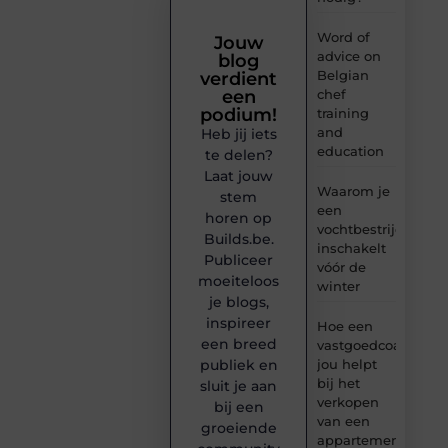
Word of
Jouw
advice on
blog
Belgian
verdient
chef
een
podium!
training
and
Heb jij iets
education
te delen?
Laat jouw
Waarom je
stem
een
horen op
vochtbestrijdingsbe
Builds.be.
inschakelt
Publiceer
vóór de
moeiteloos
winter
je blogs,
inspireer
Hoe een
een breed
vastgoedcoach
jou helpt
publiek en
bij het
sluit je aan
verkopen
bij een
van een
groeiende
appartement