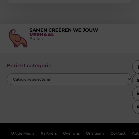
SAMEN CREËREN WE JOUW
VERHAAL
Builds
Bericht categorie
Uit de Media
Partners
Over ons
Ons team
Contact
Aut