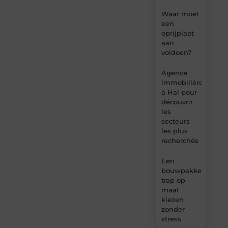
Waar moet
een
oprijplaat
aan
voldoen?
Agence
immobilière
à Hal pour
découvrir
les
secteurs
les plus
recherchés
Een
bouwpakket
trap op
maat
kiezen
zonder
stress