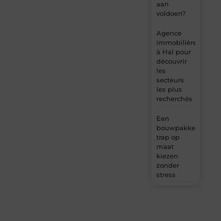
aan
voldoen?
Agence
immobilière
à Hal pour
découvrir
les
secteurs
les plus
recherchés
Een
bouwpakket
trap op
maat
kiezen
zonder
stress