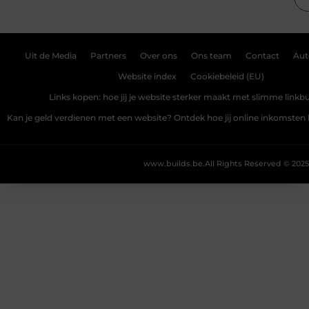
Uit de Media
Partners
Over ons
Ons team
Contact
Aut
Website index
Cookiebeleid (EU)
Links kopen: hoe jij je website sterker maakt met slimme linkbu
Kan je geld verdienen met een website? Ontdek hoe jij online inkomste
www.builds.be.
All Rights Reserved © 2025