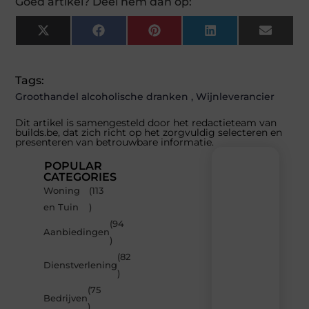
Goed artikel? Deel hem dan op:
X
Facebook
Pinterest
LinkedIn
Email
(Twitter)
Tags:
Groothandel alcoholische dranken
,
Wijnleverancier
Dit artikel is samengesteld door het redactieteam van
builds.be, dat zich richt op het zorgvuldig selecteren en
presenteren van betrouwbare informatie.
POPULAR
CATEGORIES
Woning
(113
Recente
en Tuin
)
berichten
(94
Laat
Aanbiedingen
)
je
inspireren
(82
Dienstverlening
door
)
de
(75
nieuwste
Bedrijven
artikelen
)