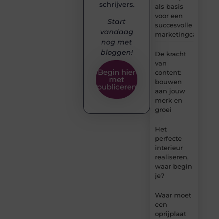
schrijvers.
als basis
voor een
Start
succesvolle
vandaag
marketingcampag
nog met
bloggen!
De kracht
van
Begin hier
content:
met
bouwen
publiceren
aan jouw
merk en
groei
Het
perfecte
interieur
realiseren,
waar begin
je?
Waar moet
een
oprijplaat