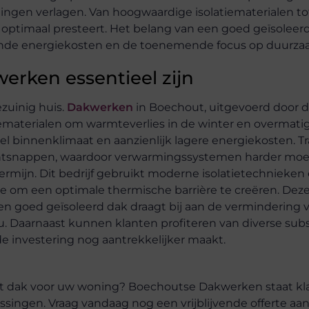
ingen verlagen. Van hoogwaardige isolatiematerialen to
k optimaal presteert. Het belang van een goed geïsoleer
gende energiekosten en de toenemende focus op duurza
erken essentieel zijn
ezuinig huis.
Dakwerken
in Boechout, uitgevoerd door 
iematerialen om warmteverlies in de winter en overmatig
l binnenklimaat en aanzienlijk lagere energiekosten. Tr
 ontsnappen, waardoor verwarmingssystemen harder mo
 termijn. Dit bedrijf gebruikt moderne isolatietechnieken
olie om een optimale thermische barrière te creëren. Dez
k. Een goed geïsoleerd dak draagt bij aan de vermindering
eu. Daarnaast kunnen klanten profiteren van diverse sub
 investering nog aantrekkelijker maakt.
iënt dak voor uw woning? Boechoutse Dakwerken staat kl
ingen. Vraag vandaag nog een vrijblijvende offerte aa