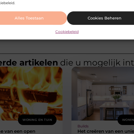
iebeleid.
Cliniques d'avortement à Amsterdam et Haarlem : soins professionnels pour une grossesse non désirée
Het installatieproces v
Alles Toestaan
Cookies Beheren
Cookiebeleid
rde artikelen
die u mogelijk in
WONING EN TUIN
WONIN
Builds
e van een open
Het creëren van een uni