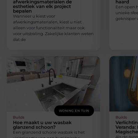
afwerkingsmaterialen de
haard
esthetiek van elk project
Een open h
bepalen
unieke sfee
Wanneer u kiest voor
geknisper 
afwerkingsmaterialen, kiest u niet
alleen voor functionaliteit maar ook
voor uitstraling. Zakelijke klanten weten
dat de
WONING EN TUIN
Builds
Builds
Hoe maakt u uw wasbak
Verlichti
glanzend schoon?
Veranda: 
Magische
Een glanzend schone wasbak is het
Als de avo