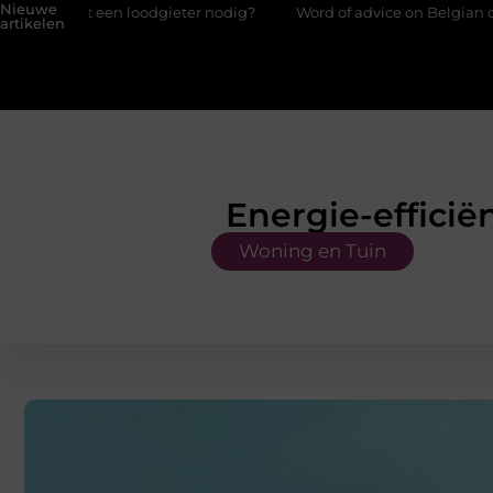
Nieuwe
dgieter nodig?
Word of advice on Belgian chef training and edu
artikelen
Energie-effici
Woning en Tuin