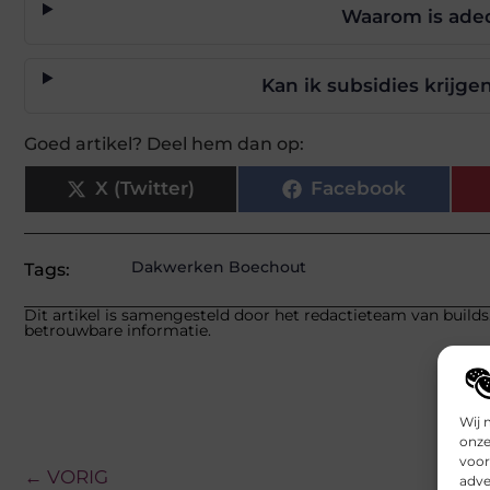
Waarom is adeq
Kan ik subsidies krijge
Goed artikel? Deel hem dan op:
X (Twitter)
Facebook
Dakwerken Boechout
Tags:
Dit artikel is samengesteld door het redactieteam van builds
betrouwbare informatie.
Wij 
onze
voor
← VORIG
adve