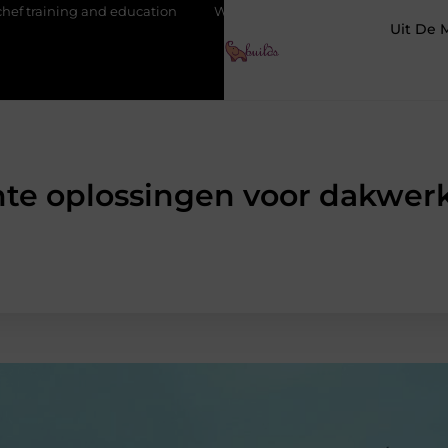
cation
Waarom je een vochtbestrijdingsbedrijf inschakelt vóór d
Uit De 
ënte oplossingen voor dakwer