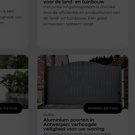
voor de land- en tuinbouw
Het juiste irrigatiesysteem is cruciaal
 is een
voor de efficiëntie en productiviteit van
zigheid. Uw
de land- en tuinbouw. Een goed
en
ontworpen systeem zorgt
G EN TUIN
WONING EN TUIN
Builds
Aluminium poorten in
Antwerpen: verhoogde
veiligheid voor uw woning
Aluminium poorten in Antwerpen