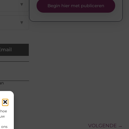
▼
Begin hier met publiceren
▼
Email
an
 hoe
 uw
VOLGENDE →
n ons