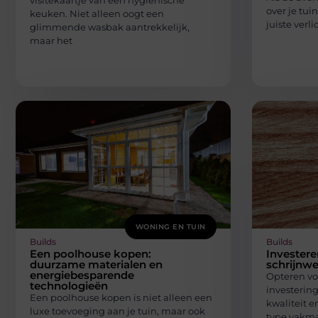
visitekaartje van een hygiënische
over je tui
keuken. Niet alleen oogt een
juiste verl
glimmende wasbak aantrekkelijk,
maar het
WONING EN TUIN
Builds
Builds
Een poolhouse kopen:
Investere
duurzame materialen en
schrijnw
energiebesparende
Opteren voo
technologieën
investering
Een poolhouse kopen is niet alleen een
kwaliteit e
luxe toevoeging aan je tuin, maar ook
type vakm