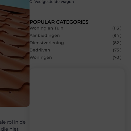
Veelgestelde vragen
POPULAR CATEGORIES
Woning en Tuin
(113 )
Aanbiedingen
(94 )
Dienstverlening
(82 )
Bedrijven
(75 )
Woningen
(70 )
Recente berichten
Laat je inspireren door de nieuwste
artikelen van Builds.be – dagelijks verse
content, boordevol ideeën, tips en
e rol in de
inzichten.
die niet