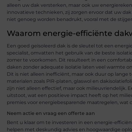
alleen uw dak versterken, maar ook uw energiereken
innovatieve technieken, zij zorgen ervoor dat uw da
niet genoeg worden benadrukt, vooral met de stij
Waarom energie-efficiënte dakw
Een goed geïsoleerd dak is de sleutel tot een energi
specialist, omvatten het gebruik van de beste isolat
zomer te voorkomen. Dit resulteert in een comfortabe
daken zonder adequate isolatie laten veel warmte
Dit is niet alleen inefficiënt, maar ook duur op lange
materialen zoals PIR-platen, glaswol en dakisolatief
zijn niet alleen effectief, maar ook milieuvriendelij
uitstoot, wat een positieve impact heeft op het mili
premies voor energiebesparende maatregelen, wat de
Neem actie en vraag een offerte aan
Bent u klaar om te investeren in een energie-effic
helpen met deskundig advies en hoogwaardige oploss