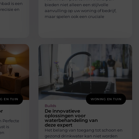
mbad is een
bieden niet alleen een stijlvolle
recisie en
aanvulling op uw woning of bedrijf,
maar spelen ook een cruciale
G EN TUIN
WONING EN TUIN
Builds
or
De innovatieve
oplossingen voor
waterbehandeling van
n Perfecte
deze expert
st is
Het belang van toegang tot schoon en
en
gezond drinkwater kan niet worden