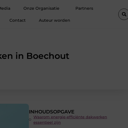
e winter
Hoe een vastgoedcoach jou helpt bij het verkopen va
Media
Onze Organisatie
Partners
Contact
Auteur worden
ken in Boechout
INHOUDSOPGAVE
Waarom energie-efficiënte dakwerken
essentieel zijn