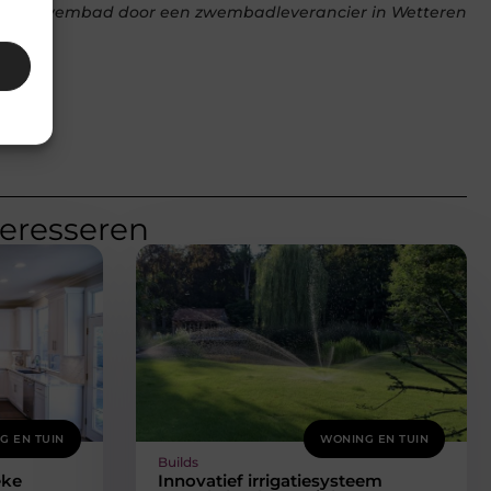
an een zwembad door een zwembadleverancier in Wetteren
teresseren
G EN TUIN
WONING EN TUIN
Builds
eke
Innovatief irrigatiesysteem