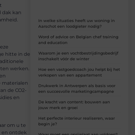
t
d dak kan
amheid.
In welke situaties heeft uw woning in
Aarschot een loodgieter nodig?
Word of advice on Belgian chef training
and education
deze
Waarom je een vochtbestrijdingsbedrijf
e hitte in de
inschakelt vóór de winter
aditionele
eten werken.
Hoe een vastgoedcoach jou helpt bij het
verkopen van een appartement
 en
e materialen
Drukwerk in Antwerpen als basis voor
 van de CO2-
een succesvolle marketingcampagne
sidies en
De kracht van content: bouwen aan
jouw merk en groei
Het perfecte interieur realiseren, waar
begin je?
aar om u te
n en ontdek
Waar moet een oprijplaat aan voldoen?