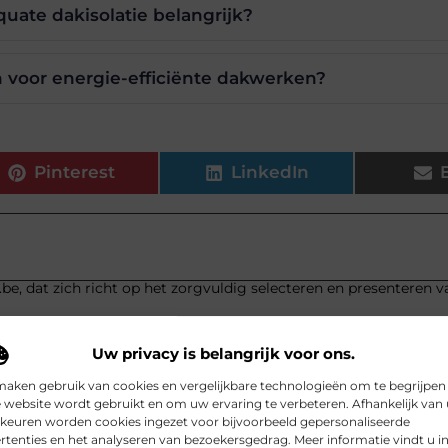
uate dakisolatie belangrijk?
n voor energie-efficiënte dakwerken?
Pinterest
LinkedIn
.be, dat zich richt op het zorgvuldig selecteren en presenteren v
Uw privacy is belangrijk voor ons.
maken gebruik van cookies en vergelijkbare technologieën om te begrijpen
 website wordt gebruikt en om uw ervaring te verbeteren. Afhankelijk van
keuren worden cookies ingezet voor bijvoorbeeld gepersonaliseerde
rtenties en het analyseren van bezoekersgedrag. Meer informatie vindt u i