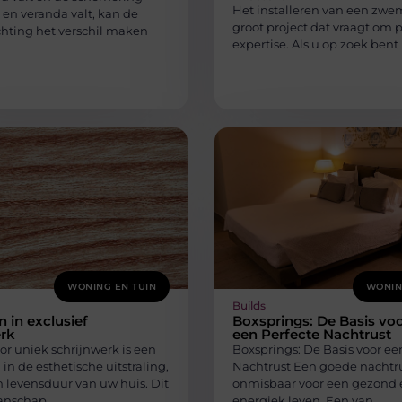
Het installeren van een zwe
n en veranda valt, kan de
groot project dat vraagt om p
ichting het verschil maken
expertise. Als u op zoek bent
WONING EN TUIN
WONIN
Builds
n in exclusief
Boxsprings: De Basis vo
erk
een Perfecte Nachtrust
r uniek schrijnwerk is een
Boxsprings: De Basis voor ee
 in de esthetische uitstraling,
Nachtrust Een goede nachtru
n levensduur van uw huis. Dit
onmisbaar voor een gezond 
anschap
energiek leven. Een van