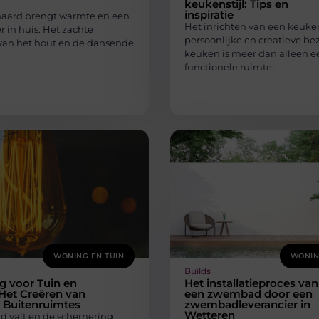
keukenstijl: Tips en
inspiratie
aard brengt warmte en een
Het inrichten van een keuken
r in huis. Het zachte
persoonlijke en creatieve be
van het hout en de dansende
keuken is meer dan alleen e
functionele ruimte;
WONING EN TUIN
WONIN
Builds
ng voor Tuin en
Het installatieproces van
Het Creëren van
een zwembad door een
 Buitenruimtes
zwembadleverancier in
Wetteren
nd valt en de schemering