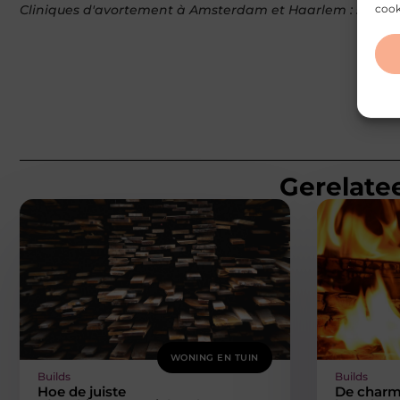
cook
Gerelatee
WONING EN TUIN
Builds
Builds
Hoe de juiste
De charm