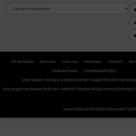
Uit de Media
Partners
Over ons
Ons team
Contact
Aut
Website index
Cookiebeleid (EU)
Links kopen: hoe jij je website sterker maakt met slimme linkbu
Kan je geld verdienen met een website? Ontdek hoe jij online inkomste
www.builds.be.
All Rights Reserved © 2025