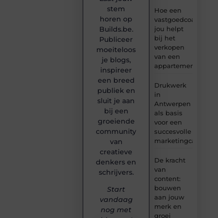
stem
Hoe een
horen op
vastgoedcoach
Builds.be.
jou helpt
bij het
Publiceer
verkopen
moeiteloos
van een
je blogs,
appartement
inspireer
een breed
Drukwerk
publiek en
in
sluit je aan
Antwerpen
bij een
als basis
groeiende
voor een
community
succesvolle
marketingcampag
van
creatieve
De kracht
denkers en
van
schrijvers.
content:
bouwen
Start
aan jouw
vandaag
merk en
nog met
groei