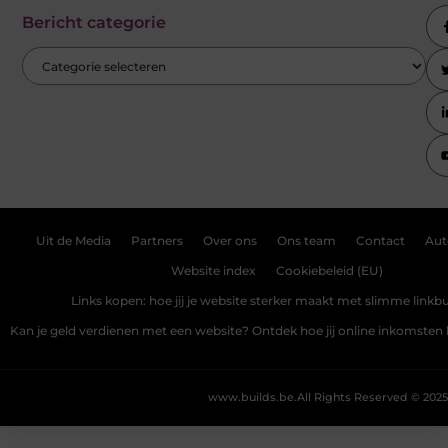
Bericht categorie
Uit de Media
Partners
Over ons
Ons team
Contact
Aut
Website index
Cookiebeleid (EU)
Links kopen: hoe jij je website sterker maakt met slimme linkbu
Kan je geld verdienen met een website? Ontdek hoe jij online inkomste
www.builds.be.
All Rights Reserved © 2025