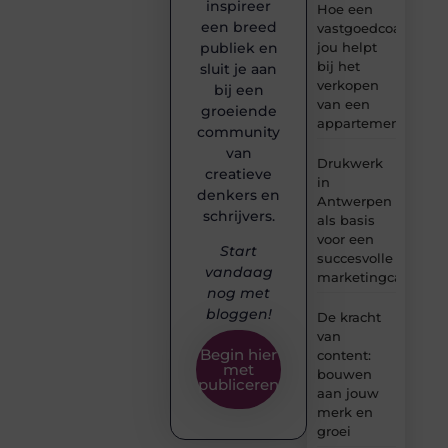
inspireer
Hoe een
een breed
vastgoedcoach
jou helpt
publiek en
bij het
sluit je aan
verkopen
bij een
van een
groeiende
appartement
community
van
Drukwerk
creatieve
in
denkers en
Antwerpen
schrijvers.
als basis
voor een
Start
succesvolle
vandaag
marketingcampag
nog met
bloggen!
De kracht
van
Begin hier
content:
met
bouwen
publiceren
aan jouw
merk en
groei