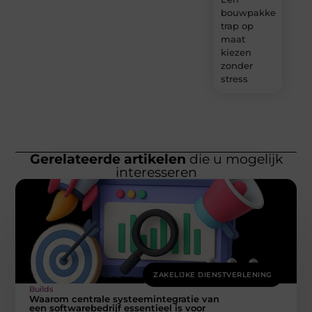
bouwpakket
trap op
maat
kiezen
zonder
stress
Gerelateerde artikelen
die u mogelijk
interesseren
ZAKELIJKE DIENSTVERLENING
Builds
Waarom centrale systeemintegratie van
een softwarebedrijf essentieel is voor