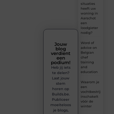
situaties
heeft uw
woning in
Aarschot
een
loodgieter
nodig?
Word of
Jouw
advice on
blog
Belgian
verdient
chef
een
podium!
training
and
Heb jij iets
education
te delen?
Laat jouw
Waarom je
stem
een
horen op
vochtbestrijdingsbe
Builds.be.
inschakelt
Publiceer
vóór de
moeiteloos
winter
je blogs,