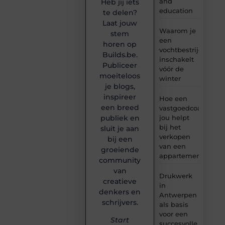
and
Heb jij iets
education
te delen?
Laat jouw
Waarom je
stem
een
horen op
vochtbestrijdingsbe
Builds.be.
inschakelt
Publiceer
vóór de
moeiteloos
winter
je blogs,
inspireer
Hoe een
een breed
vastgoedcoach
jou helpt
publiek en
bij het
sluit je aan
verkopen
bij een
van een
groeiende
appartement
community
van
Drukwerk
creatieve
in
denkers en
Antwerpen
schrijvers.
als basis
voor een
Start
succesvolle