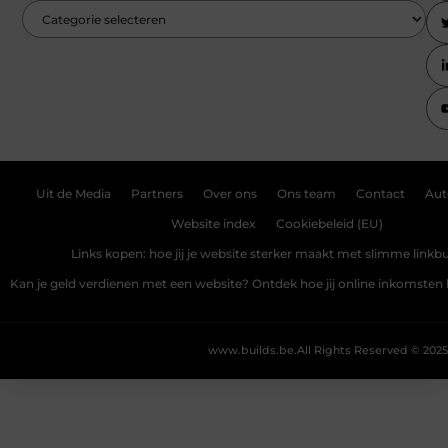
Uit de Media
Partners
Over ons
Ons team
Contact
Aut
Website index
Cookiebeleid (EU)
Links kopen: hoe jij je website sterker maakt met slimme linkbu
Kan je geld verdienen met een website? Ontdek hoe jij online inkomste
www.builds.be.
All Rights Reserved © 2025