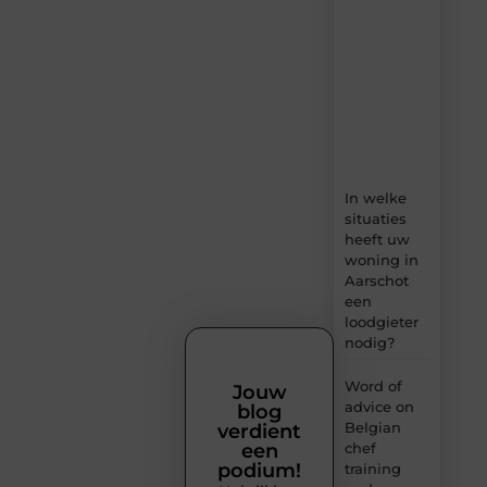
dagelijks
verse
content,
boordevol
ideeën,
tips
en
inzichten.
In welke
situaties
heeft uw
woning in
Aarschot
een
loodgieter
nodig?
Word of
Jouw
advice on
blog
Belgian
verdient
chef
een
podium!
training