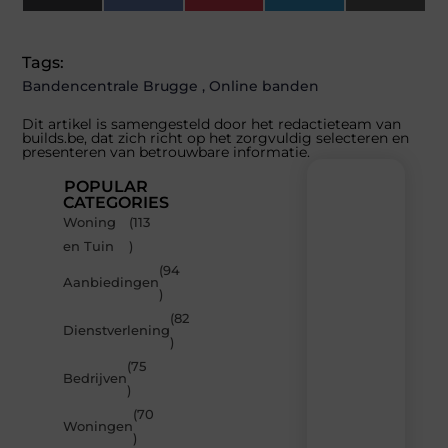
(Twitter)
Tags:
Bandencentrale Brugge
,
Online banden
Dit artikel is samengesteld door het redactieteam van
builds.be, dat zich richt op het zorgvuldig selecteren en
presenteren van betrouwbare informatie.
POPULAR
CATEGORIES
Woning
(113
Recente
en Tuin
)
berichten
(94
Laat
Aanbiedingen
)
je
inspireren
(82
Dienstverlening
door
)
de
(75
nieuwste
Bedrijven
artikelen
)
van
(70
Builds.be
Woningen
)
–