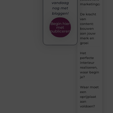
vandaag
marketingcampag
nog met
bloggen!
De kracht
van
Begin hier
content:
met
bouwen
publiceren
aan jouw
merk en
groei
Het
perfecte
interieur
realiseren,
waar begin
je?
Waar moet
een
oprijplaat
aan
voldoen?