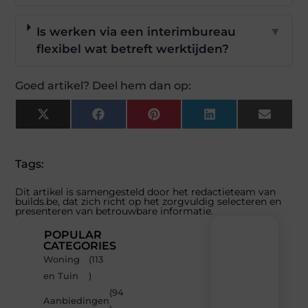
Is werken via een interimbureau
▼
flexibel wat betreft werktijden?
Goed artikel? Deel hem dan op:
X
Facebook
Pinterest
LinkedIn
Email
(Twitter)
Tags:
Dit artikel is samengesteld door het redactieteam van
builds.be, dat zich richt op het zorgvuldig selecteren en
presenteren van betrouwbare informatie.
POPULAR
CATEGORIES
Woning
(113
Recente
en Tuin
)
berichten
(94
Laat
Aanbiedingen