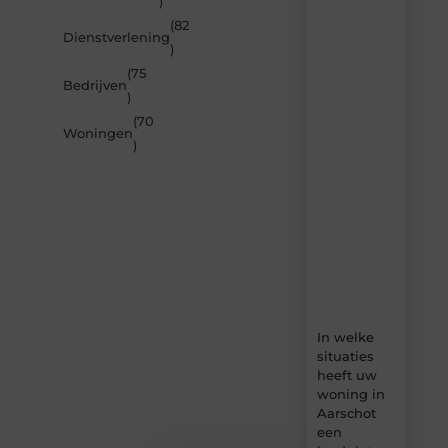
)
je
inspireren
(82
Dienstverlening
door
)
de
(75
nieuwste
Bedrijven
artikelen
)
van
(70
Builds.be
Woningen
)
–
dagelijks
verse
content,
boordevol
ideeën,
tips
en
inzichten.
In welke
situaties
heeft uw
woning in
Aarschot
een