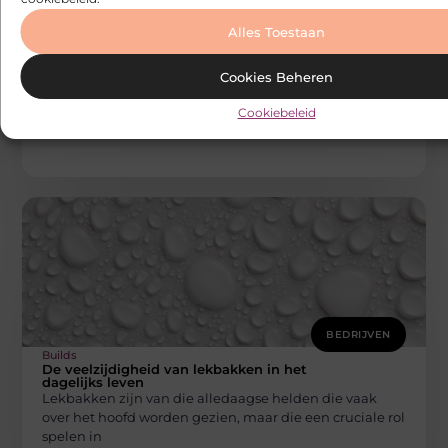
BEDRIJVEN
Alles Toestaan
Builds
Meester in airconditioning installeren
Cookies Beheren
Wanneer je denkt aan airconditioning installeren, denk
je aan expertise, betrouwbaarheid en innovatie. In deze
Cookiebeleid
context onderscheidt To-dO BVBA zich
BEDRIJVEN
Builds
De veelzijdigheid van lekbakken in het
dagelijks leven
Lekbakken zijn van die alledaagse helden die vaak
over het hoofd worden gezien, maar die een cruciale rol
spelen in