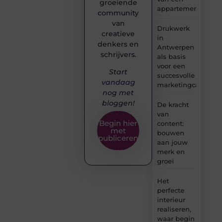
groeiende
appartement
community
van
Drukwerk
creatieve
in
denkers en
Antwerpen
schrijvers.
als basis
voor een
Start
succesvolle
vandaag
marketingcampag
nog met
bloggen!
De kracht
van
Begin hier
content:
met
bouwen
publiceren
aan jouw
merk en
groei
Het
perfecte
interieur
realiseren,
waar begin