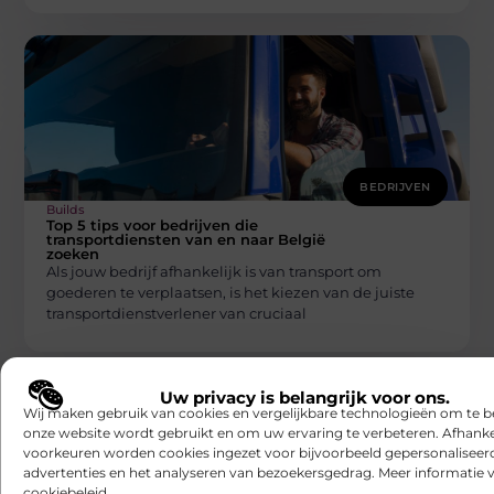
BEDRIJVEN
Builds
Top 5 tips voor bedrijven die
transportdiensten van en naar België
zoeken
Als jouw bedrijf afhankelijk is van transport om
goederen te verplaatsen, is het kiezen van de juiste
transportdienstverlener van cruciaal
Uw privacy is belangrijk voor ons.
Wij maken gebruik van cookies en vergelijkbare technologieën om te b
onze website wordt gebruikt en om uw ervaring te verbeteren. Afhanke
voorkeuren worden cookies ingezet voor bijvoorbeeld gepersonaliseer
advertenties en het analyseren van bezoekersgedrag. Meer informatie v
cookiebeleid.