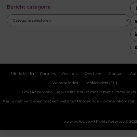
Bericht categorie
Uit de Media
Partners
Over ons
Ons team
Contact
Aut
Website index
Cookiebeleid (EU)
Links kopen: hoe jij je website sterker maakt met slimme linkbu
Kan je geld verdienen met een website? Ontdek hoe jij online inkomste
www.builds.be.
All Rights Reserved © 2025