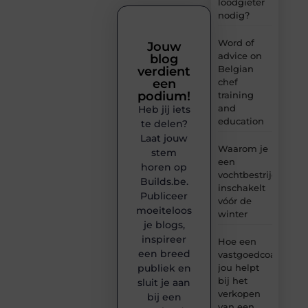
loodgieter
nodig?
Word of
Jouw
advice on
blog
Belgian
verdient
chef
een
podium!
training
and
Heb jij iets
education
te delen?
Laat jouw
Waarom je
stem
een
horen op
vochtbestrijdingsbe
Builds.be.
inschakelt
Publiceer
vóór de
moeiteloos
winter
je blogs,
inspireer
Hoe een
een breed
vastgoedcoach
jou helpt
publiek en
bij het
sluit je aan
verkopen
bij een
van een