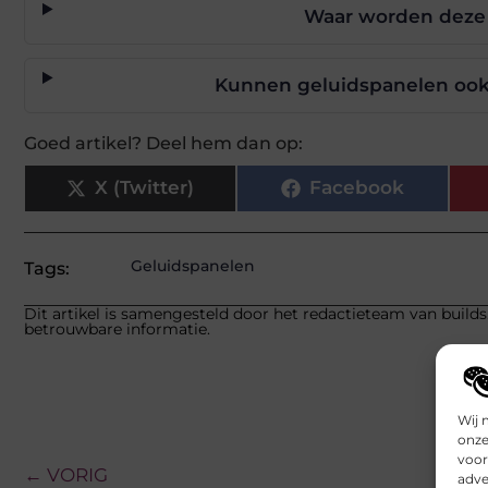
Waar worden deze
Kunnen geluidspanelen ook 
Goed artikel? Deel hem dan op:
X (Twitter)
Facebook
Geluidspanelen
Tags:
Dit artikel is samengesteld door het redactieteam van builds
betrouwbare informatie.
Wij 
onze
voor
← VORIG
adve