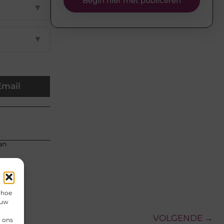
Begin hier met publiceren
▼
▼
Email
an
 hoe
 uw
VOLGENDE →
n ons