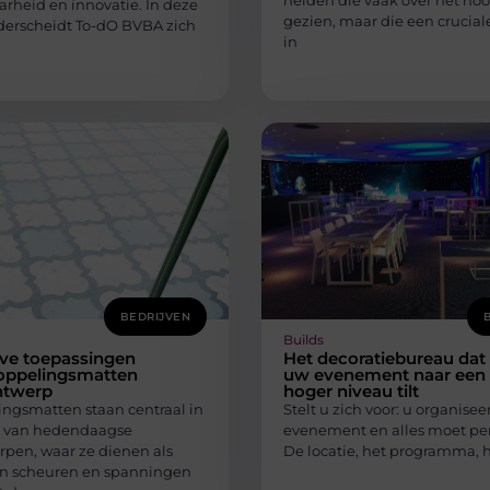
helden die vaak over het ho
rheid en innovatie. In deze
gezien, maar die een cruciale
derscheidt To-dO BVBA zich
in
BEDRIJVEN
Builds
eve toepassingen
Het decoratiebureau dat
oppelingsmatten
uw evenement naar een
ntwerp
hoger niveau tilt
ngsmatten staan centraal in
Stelt u zich voor: u organisee
e van hedendaagse
evenement en alles moet perf
rpen, waar ze dienen als
De locatie, het programma, h
en scheuren en spanningen