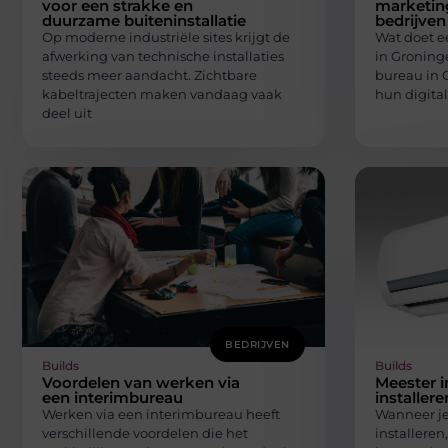
voor een strakke en
marketing
duurzame buiteninstallatie
bedrijven
Op moderne industriële sites krijgt de
Wat doet e
afwerking van technische installaties
in Groning
steeds meer aandacht. Zichtbare
bureau in 
kabeltrajecten maken vandaag vaak
hun digita
deel uit
BEDRIJVEN
Builds
Builds
Voordelen van werken via
Meester i
een interimbureau
installere
Werken via een interimbureau heeft
Wanneer je
verschillende voordelen die het
installeren