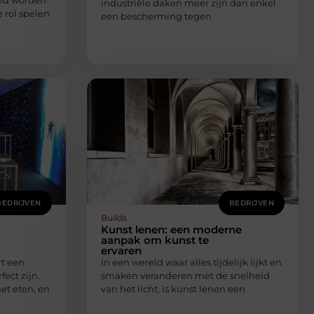
ofd worden
industriële daken meer zijn dan enkel
 rol spelen
een bescherming tegen
BEDRIJVEN
BEDRIJVEN
Builds
Kunst lenen: een moderne
aanpak om kunst te
ervaren
rt een
In een wereld waar alles tijdelijk lijkt en
ect zijn.
smaken veranderen met de snelheid
et eten, en
van het licht, is kunst lenen een