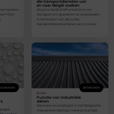
die transportdiensten van
en naar België zoeken
euwe keuken
Als jouw bedrijf afhankelijk is van
even? Dan
transport om goederen te verplaatsen,
p
is het kiezen van de juiste
transportdienstverlener van cruciaal
BEDRIJVEN
BEDRIJVEN
Builds
Functie van industriële
ks
daken
Wanneer je rondloopt in het Belgische
daagse
industrielandschap, merk je snel dat