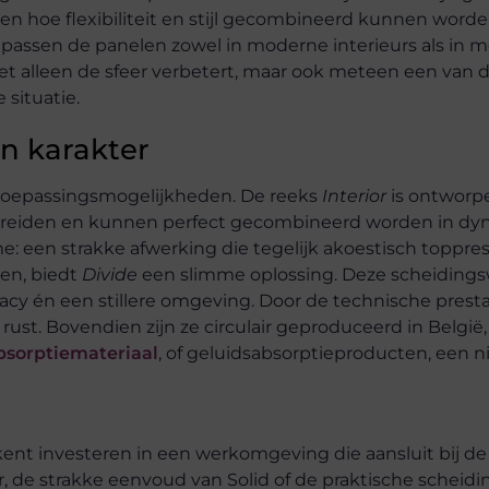
n hoe flexibiliteit en stijl gecombineerd kunnen worde
 passen de panelen zowel in moderne interieurs als in 
niet alleen de sfeer verbetert, maar ook meteen een van
 situatie.
n karakter
 toepassingsmogelijkheden. De reeks
Interior
is ontworp
t te breiden en kunnen perfect gecombineerd worden in d
: een strakke afwerking die tegelijk akoestisch topprest
en, biedt
Divide
een slimme oplossing. Deze scheidings
acy én een stillere omgeving. Door de technische prestat
rust. Bovendien zijn ze circulair geproduceerd in België
bsorptiemateriaal
, of geluidsabsorptieproducten, een 
nt investeren in een werkomgeving die aansluit bij d
rior, de strakke eenvoud van Solid of de praktische scheid