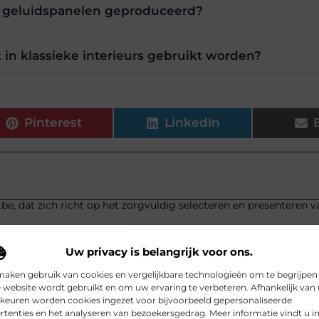
 geluidspanelen geproduceerd?
in klassieke interieurs gebruikt worden?
Pinterest
LinkedIn
.be, dat zich richt op het zorgvuldig selecteren en presenteren v
Uw privacy is belangrijk voor ons.
maken gebruik van cookies en vergelijkbare technologieën om te begrijpen
 website wordt gebruikt en om uw ervaring te verbeteren. Afhankelijk van
keuren worden cookies ingezet voor bijvoorbeeld gepersonaliseerde
rtenties en het analyseren van bezoekersgedrag. Meer informatie vindt u i