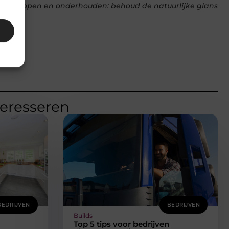
rket kopen en onderhouden: behoud de natuurlijke glans
teresseren
BEDRIJVEN
BEDRIJVEN
Builds
Top 5 tips voor bedrijven