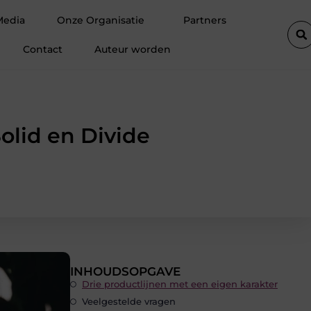
e winter
Hoe een vastgoedcoach jou helpt bij het verkopen va
Media
Onze Organisatie
Partners
Contact
Auteur worden
olid en Divide
INHOUDSOPGAVE
Drie productlijnen met een eigen karakter
Veelgestelde vragen