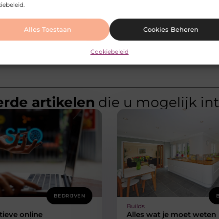
iebeleid.
rg
Pa
Alles Toestaan
Cookies Beheren
Cookiebeleid
rde artikelen
die u mogelijk in
BEDRIJVEN
Builds
tieve online
Alles wat je moet weten