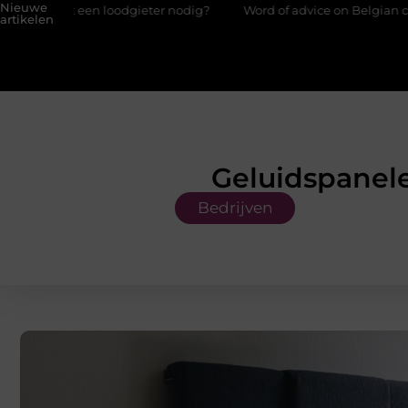
Nieuwe
dgieter nodig?
Word of advice on Belgian chef training and educ
artikelen
Geluidspanele
Bedrijven