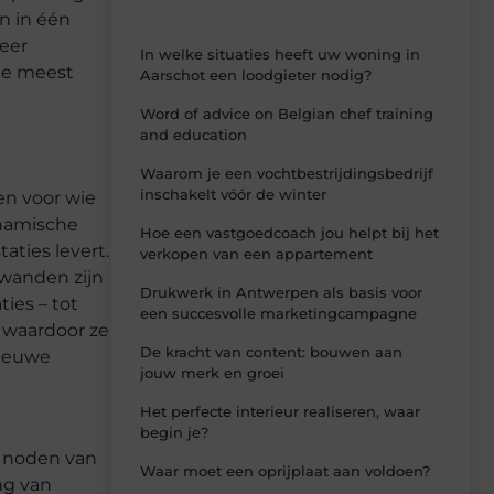
n in één
meer
In welke situaties heeft uw woning in
 de meest
Aarschot een loodgieter nodig?
Word of advice on Belgian chef training
and education
Waarom je een vochtbestrijdingsbedrijf
inschakelt vóór de winter
en voor wie
ynamische
Hoe een vastgoedcoach jou helpt bij het
aties levert.
verkopen van een appartement
wanden zijn
Drukwerk in Antwerpen als basis voor
ies – tot
een succesvolle marketingcampagne
, waardoor ze
De kracht van content: bouwen aan
nieuwe
jouw merk en groei
Het perfecte interieur realiseren, waar
begin je?
e noden van
Waar moet een oprijplaat aan voldoen?
ing van