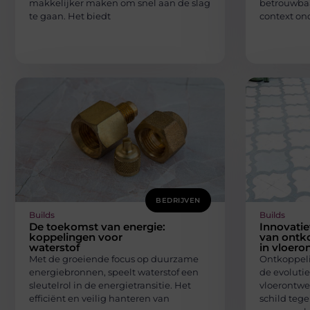
makkelijker maken om snel aan de slag
betrouwbaa
te gaan. Het biedt
context on
BEDRIJVEN
Builds
Builds
De toekomst van energie:
Innovati
koppelingen voor
van ontk
waterstof
in vloero
Met de groeiende focus op duurzame
Ontkoppeli
energiebronnen, speelt waterstof een
de evoluti
sleutelrol in de energietransitie. Het
vloerontwe
efficiënt en veilig hanteren van
schild teg