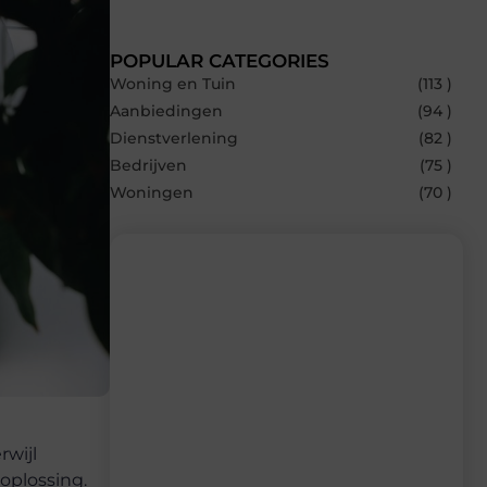
POPULAR CATEGORIES
Woning en Tuin
(113 )
Aanbiedingen
(94 )
Dienstverlening
(82 )
Bedrijven
(75 )
Woningen
(70 )
Recente berichten
Laat je inspireren door de nieuwste
artikelen van Builds.be – dagelijks verse
content, boordevol ideeën, tips en
inzichten.
rwijl
oplossing.