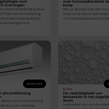
strategie voor
over toonzaalkeukens te
 in Groningen
koop
en online marketing bureau
Ben je op zoek naar een ni
en? Een online marketing
maar wil je niet te veel uitg
Groningen helpt bedrijven
zijn toonzaalkeukens te koo
le aanwezigheid te
BEDRIJVEN
Builds
n airconditioning
De veelzijdigheid van
n
lekbakken in het dagelij
leven
 denkt aan airconditioning
Lekbakken zijn van die alle
, denk je aan expertise,