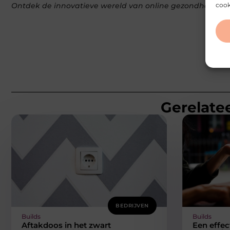
cook
Ontdek de innovatieve wereld van online gezondheidszo
Gerelatee
BEDRIJVEN
Builds
Builds
Aftakdoos in het zwart
Een effec