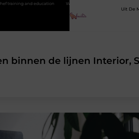
ation
Waarom je een vochtbestrijdingsbedrijf inschakelt vóór d
Uit De 
n binnen de lijnen Interior, S