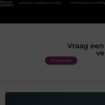
Nieuwe
ot een loodgieter nodig?
Word of advice on Belgian chef trainin
artikelen
Vraag een
ve
Financieel