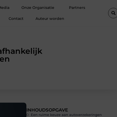
elt vóór de winter
Hoe een vastgoedcoach jou helpt bij het ve
Media
Onze Organisatie
Partners
Contact
Auteur worden
fhankelijk
ken
INHOUDSOPGAVE
Een ruime keuze aan autoverzekeringen