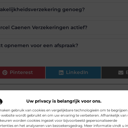
prakelijkheidsverzekering genoeg?
arcel Caenen Verzekeringen actief?
ct opnemen voor een afspraak?
Pinterest
LinkedIn
n
,
Verzekeringsmakelaar Maasmechelen
Uw privacy is belangrijk voor ons.
.be, dat zich richt op het zorgvuldig selecteren en presenteren v
maken gebruik van cookies en vergelijkbare technologieën om te begrijpen
 website wordt gebruikt en om uw ervaring te verbeteren. Afhankelijk van
keuren worden cookies ingezet voor bijvoorbeeld gepersonaliseerde
rtenties en het analyseren van bezoekersgedrag. Meer informatie vindt u i