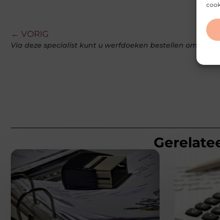
cook
← VORIG
Gerelatee