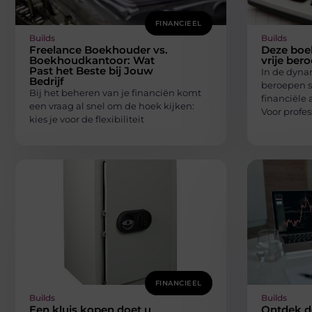
FINANCIEEL
Builds
Builds
Freelance Boekhouder vs.
Deze boe
Boekhoudkantoor: Wat
vrije ber
Past het Beste bij Jouw
In de dyna
Bedrijf
beroepen s
Bij het beheren van je financiën komt
financiële 
een vraag al snel om de hoek kijken:
Voor profes
kies je voor de flexibiliteit
FINANCIEEL
Builds
Builds
Een kluis kopen doet u
Ontdek d