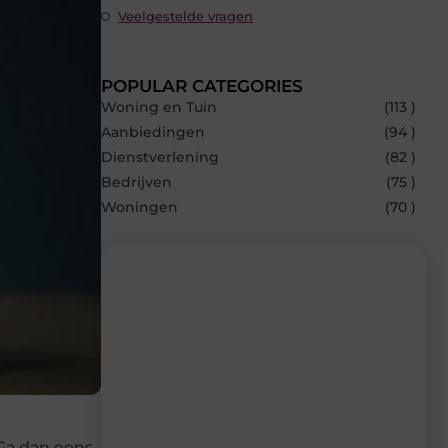
Veelgestelde vragen
POPULAR CATEGORIES
Woning en Tuin
(113 )
Aanbiedingen
(94 )
Dienstverlening
(82 )
Bedrijven
(75 )
Woningen
(70 )
Recente berichten
Laat je inspireren door de nieuwste
artikelen van Builds.be – dagelijks verse
content, boordevol ideeën, tips en
inzichten.
 Ga dan eens