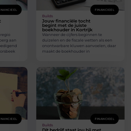
INANCIEEL
FINANCIEEL
Builds
t
Jouw financiële tocht
begint met de juiste
boekhouder in Kortrijk
 regio
Wanneer de cijfers beginnen te
berg aan
duizelen en de fiscale wetten als een
oedigend
onontwarbare kluwen aanvoelen, daar
Borsbeek
maakt de boekhouder in
INANCIEEL
FINANCIEEL
Builds
Dit bedrijf staat jou bij met