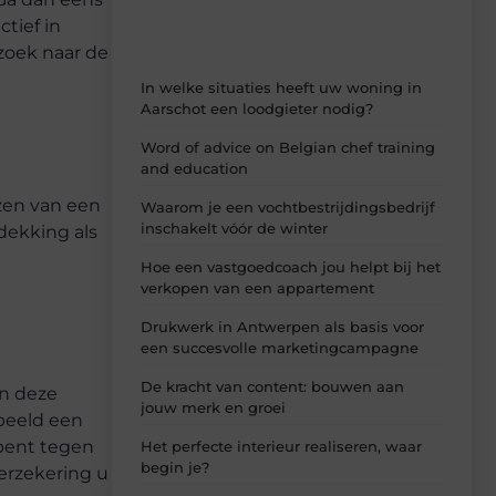
ctief in
zoek naar de
In welke situaties heeft uw woning in
Aarschot een loodgieter nodig?
Word of advice on Belgian chef training
and education
n
ezen van een
Waarom je een vochtbestrijdingsbedrijf
inschakelt vóór de winter
dekking als
Hoe een vastgoedcoach jou helpt bij het
verkopen van een appartement
Drukwerk in Antwerpen als basis voor
een succesvolle marketingcampagne
De kracht van content: bouwen aan
an deze
jouw merk en groei
beeld een
 bent tegen
Het perfecte interieur realiseren, waar
begin je?
verzekering u