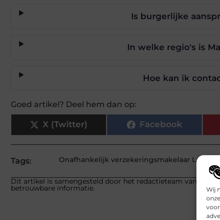
Is burgerlijke aans
In welke regio's is M
Hoe kan ik conta
Goed artikel? Deel hem dan op:
X (Twitter)
Facebook
Onafhankelijk verzekeringsmakelaar Lanake
Tags:
Dit artikel is samengesteld door het redactieteam van builds
betrouwbare informatie.
Wij 
onze
voor
adve