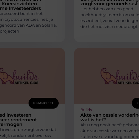
 Koersinzichten
zorgt voor gemoedsrust
mme Investeerders
Het hebben van een goed
teresseerd bent in het
boekhoudsysteem is om vel
in cryptocurrencies, heb je
essentieel, vooral voor de g
gehoord van ADA en Solana.
die het met zich meebrengt.
projecten
FINANCIEEL
F
Builds
ed investeren
Akte van cessie vorderin
 meer rendement
wat is het?
vermogen
Als u nog nooit heeft gehoor
 investeren zorgt ervoor dat
akte van cessie van een vord
elijk rendement over uw
zullen we u vandaag prober