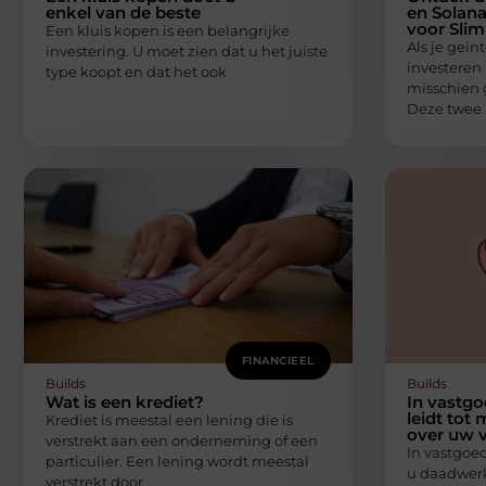
enkel van de beste
en Solana
voor Sli
Een kluis kopen is een belangrijke
Als je geïn
investering. U moet zien dat u het juiste
investeren 
type koopt en dat het ook
misschien 
Deze twee 
FINANCIEEL
Builds
Builds
Wat is een krediet?
In vastgo
leidt tot
Krediet is meestal een lening die is
over uw 
verstrekt aan een onderneming of een
In vastgoed
particulier. Een lening wordt meestal
u daadwerk
verstrekt door