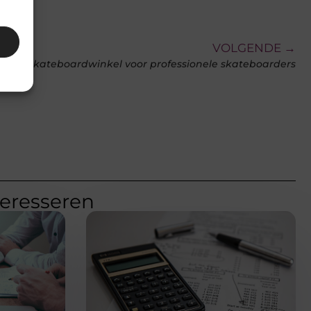
VOLGENDE →
beste skateboardwinkel voor professionele skateboarders
teresseren