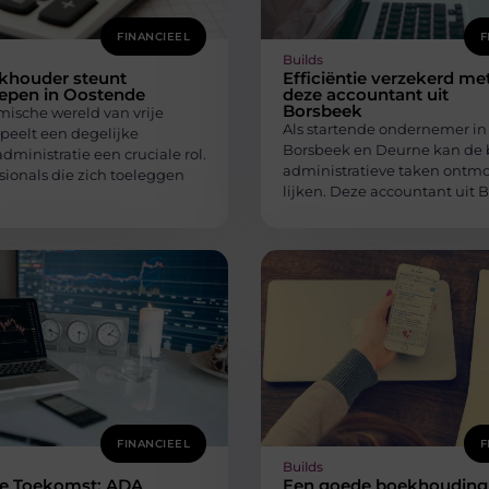
FINANCIEEL
F
Builds
khouder steunt
Efficiëntie verzekerd me
oepen in Oostende
deze accountant uit
Borsbeek
mische wereld van vrije
Als startende ondernemer in
peelt een degelijke
Borsbeek en Deurne kan de 
administratie een cruciale rol.
administratieve taken ontm
sionals die zich toeleggen
lijken. Deze accountant uit 
FINANCIEEL
F
Builds
e Toekomst: ADA
Een goede boekhouding