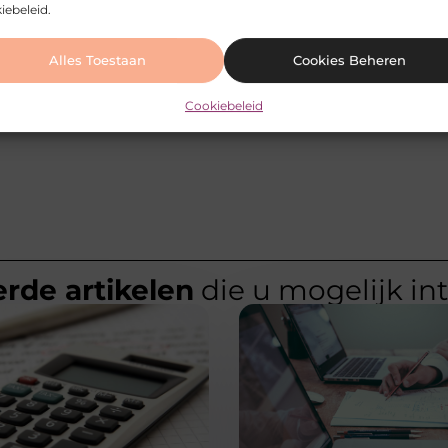
iebeleid.
Alles Toestaan
Cookies Beheren
Via deze specialist kunt u werfdoeken bestellen om uw bouwplaats van de rest te onderscheiden
De 
Cookiebeleid
rde artikelen
die u mogelijk in