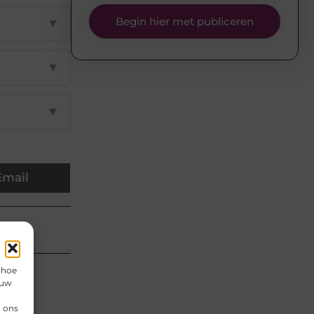
Begin hier met publiceren
▼
▼
▼
Email
an
 hoe
 uw
n ons