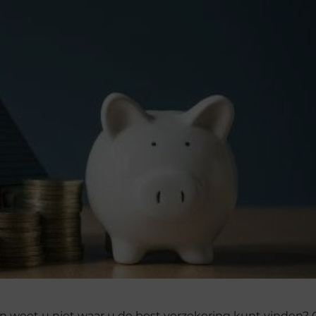
n weet u niet waar u de best verzekering kunt vinden?