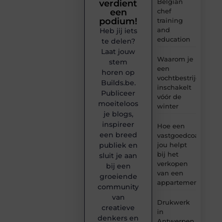
Belgian
verdient
chef
een
podium!
training
and
Heb jij iets
education
te delen?
Laat jouw
Waarom je
stem
een
horen op
vochtbestrijdingsbe
Builds.be.
inschakelt
Publiceer
vóór de
moeiteloos
winter
je blogs,
inspireer
Hoe een
een breed
vastgoedcoach
jou helpt
publiek en
bij het
sluit je aan
verkopen
bij een
van een
groeiende
appartement
community
van
Drukwerk
creatieve
in
denkers en
Antwerpen