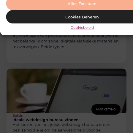
Alles Toestaan
Cookies Beheren
MARKETING
Builds
Digitale promotiematerialen versus
Cookiebeleid
fysieke materialen voor bedrijven
Bij het kiezen van promotiemateriaal voor bedrijven is
het belangrijk om zowel digitale als fysieke materialen
te overwegen. Beide typen
MARKETING
Builds
Ideale webdesign bureau vinden
Het kiezen van het juiste webdesign bureau is een
beslissing die je online aanwezigheid voor de