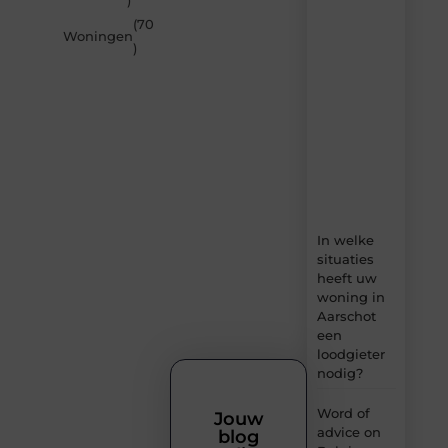
)
van
(70
Builds.be
Woningen
)
–
dagelijks
verse
content,
boordevol
ideeën,
tips
en
inzichten.
In welke
situaties
heeft uw
woning in
Aarschot
een
loodgieter
nodig?
Word of
Jouw
advice on
blog