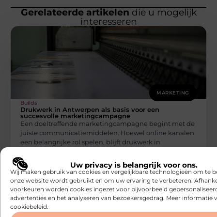
Gerelateerde artikelen
die u mogelijk
interesseren
MARKETING
Builds
Drukwerk in Antwerpen als basis voor een
succesvolle marketingcampagne
Een doeltreffende marketingcampagne begint met de
juiste communicatiemiddelen. Hoewel online kanalen
een belangrijke rol spelen, blijft drukwerk in
Antwerpen een
Uw privacy is belangrijk voor ons.
Wij maken gebruik van cookies en vergelijkbare technologieën om te b
onze website wordt gebruikt en om uw ervaring te verbeteren. Afhanke
voorkeuren worden cookies ingezet voor bijvoorbeeld gepersonaliseer
advertenties en het analyseren van bezoekersgedrag. Meer informatie v
cookiebeleid.