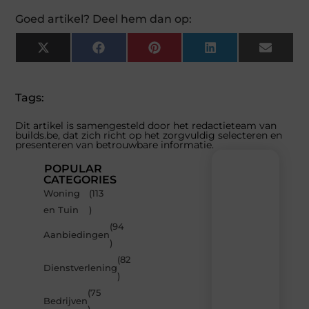
Goed artikel? Deel hem dan op:
X
Facebook
Pinterest
LinkedIn
Email
(Twitter)
Tags:
Dit artikel is samengesteld door het redactieteam van
builds.be, dat zich richt op het zorgvuldig selecteren en
presenteren van betrouwbare informatie.
POPULAR
CATEGORIES
Woning
(113
Recente
en Tuin
)
berichten
(94
Laat
Aanbiedingen
)
je
inspireren
(82
Dienstverlening
door
)
de
(75
nieuwste
Bedrijven
artikelen