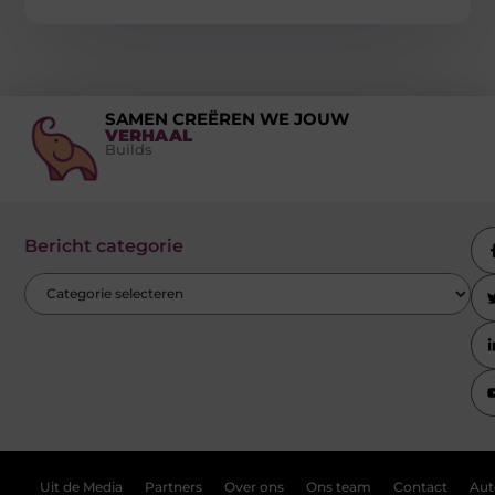
SAMEN CREËREN WE JOUW
VERHAAL
Builds
Bericht categorie
Uit de Media
Partners
Over ons
Ons team
Contact
Aut