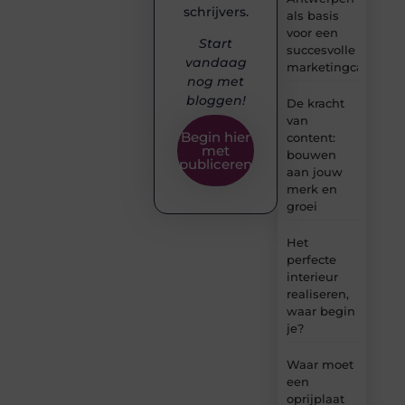
schrijvers.
als basis
voor een
Start
succesvolle
vandaag
marketingcampag
nog met
bloggen!
De kracht
van
Begin hier
content:
met
bouwen
publiceren
aan jouw
merk en
groei
Het
perfecte
interieur
realiseren,
waar begin
je?
Waar moet
een
oprijplaat