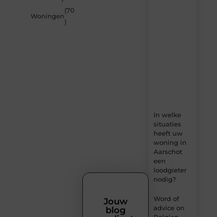
van
(70
Builds.be
Woningen
)
–
dagelijks
verse
content,
boordevol
ideeën,
tips
en
inzichten.
In welke
situaties
heeft uw
woning in
Aarschot
een
loodgieter
nodig?
Word of
Jouw
advice on
blog
Belgian