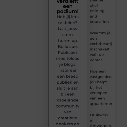
verdient
chef
een
podium!
training
and
Heb jij iets
education
te delen?
Laat jouw
Waarom je
stem
een
horen op
vochtbestrijdingsbe
Builds.be.
inschakelt
Publiceer
vóór de
moeiteloos
winter
je blogs,
inspireer
Hoe een
een breed
vastgoedcoach
jou helpt
publiek en
bij het
sluit je aan
verkopen
bij een
van een
groeiende
appartement
community
van
Drukwerk
creatieve
in
denkers en
Antwerpen