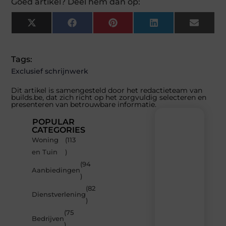
Goed artikel? Deel hem dan op:
X
Facebook
Pinterest
LinkedIn
Email
(Twitter)
Tags:
Exclusief schrijnwerk
Dit artikel is samengesteld door het redactieteam van
builds.be, dat zich richt op het zorgvuldig selecteren en
presenteren van betrouwbare informatie.
POPULAR
CATEGORIES
Woning
(113
Recente
en Tuin
)
berichten
(94
Laat
Aanbiedingen
)
je
inspireren
(82
Dienstverlening
door
)
de
(75
nieuwste
Bedrijven
artikelen
)