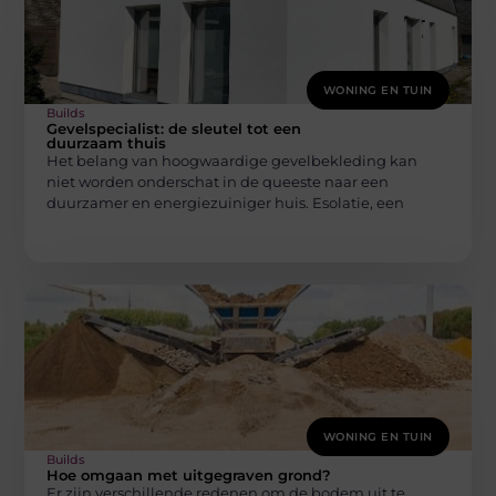
WONING EN TUIN
Builds
Gevelspecialist: de sleutel tot een
duurzaam thuis
Het belang van hoogwaardige gevelbekleding kan
niet worden onderschat in de queeste naar een
duurzamer en energiezuiniger huis. Esolatie, een
WONING EN TUIN
Builds
Hoe omgaan met uitgegraven grond?
Er zijn verschillende redenen om de bodem uit te