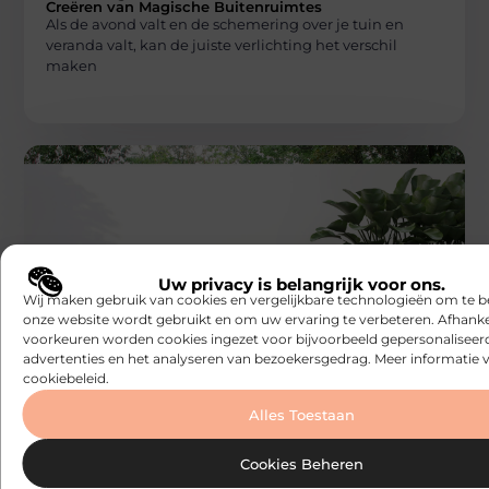
Creëren van Magische Buitenruimtes
Als de avond valt en de schemering over je tuin en
veranda valt, kan de juiste verlichting het verschil
maken
Uw privacy is belangrijk voor ons.
WONING EN TUIN
Wij maken gebruik van cookies en vergelijkbare technologieën om te b
Builds
onze website wordt gebruikt en om uw ervaring te verbeteren. Afhanke
Het installatieproces van een zwembad
voorkeuren worden cookies ingezet voor bijvoorbeeld gepersonaliseer
door een zwembadleverancier in Wetteren
advertenties en het analyseren van bezoekersgedrag. Meer informatie v
Het installeren van een zwembad is een groot project
cookiebeleid.
dat vraagt om precisie en expertise. Als u op zoek bent
Alles Toestaan
Cookies Beheren