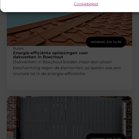
Cookiebeleid
WONING EN TUIN
Builds
Energie-efficiënte oplossingen voor
dakwerken in Boechout
Dakwerken in Boechout bieden meer dan alleen
bescherming tegen de elementen; ze spelen ook een
cruciale rol in de energie-efficiëntie
WONING EN TUIN