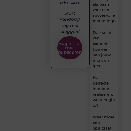
schrijvers.
als basis
voor een
Start
succesvolle
vandaag
marketingcampag
nog met
bloggen!
De kracht
van
Begin hier
content:
met
bouwen
publiceren
aan jouw
merk en
groei
Het
perfecte
interieur
realiseren,
waar begin
je?
Waar moet
een
oprijplaat