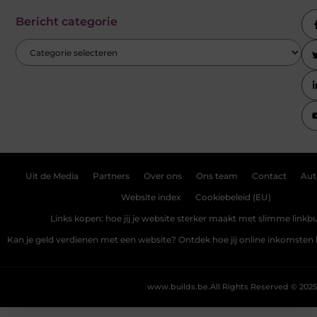
Bericht categorie
Uit de Media
Partners
Over ons
Ons team
Contact
Aut
Website index
Cookiebeleid (EU)
Links kopen: hoe jij je website sterker maakt met slimme linkbu
Kan je geld verdienen met een website? Ontdek hoe jij online inkomste
www.builds.be.
All Rights Reserved © 2025