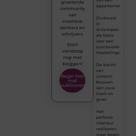
groeiende
appartement
community
van
Drukwerk
creatieve
in
denkers en
Antwerpen
schrijvers.
als basis
voor een
Start
succesvolle
vandaag
marketingcampag
nog met
bloggen!
De kracht
van
Begin hier
content:
met
bouwen
publiceren
aan jouw
merk en
groei
Het
perfecte
interieur
realiseren,
waar begin