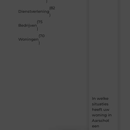
)
je
inspireren
(82
Dienstverlening
door
)
de
(75
nieuwste
Bedrijven
artikelen
)
van
(70
Builds.be
Woningen
)
–
dagelijks
verse
content,
boordevol
ideeën,
tips
en
inzichten.
In welke
situaties
heeft uw
woning in
Aarschot
een