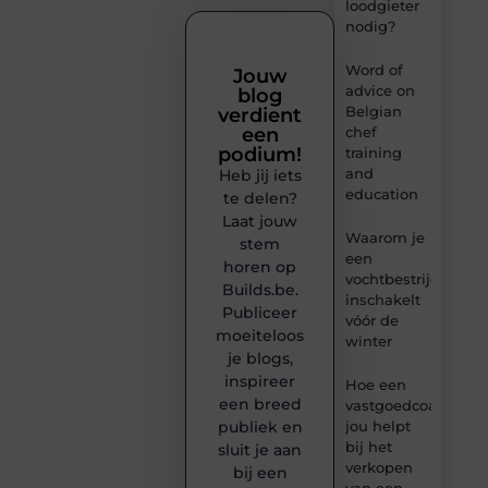
loodgieter
nodig?
Word of
Jouw
advice on
blog
Belgian
verdient
chef
een
podium!
training
and
Heb jij iets
education
te delen?
Laat jouw
Waarom je
stem
een
horen op
vochtbestrijdingsbe
Builds.be.
inschakelt
Publiceer
vóór de
moeiteloos
winter
je blogs,
inspireer
Hoe een
een breed
vastgoedcoach
jou helpt
publiek en
bij het
sluit je aan
verkopen
bij een
van een