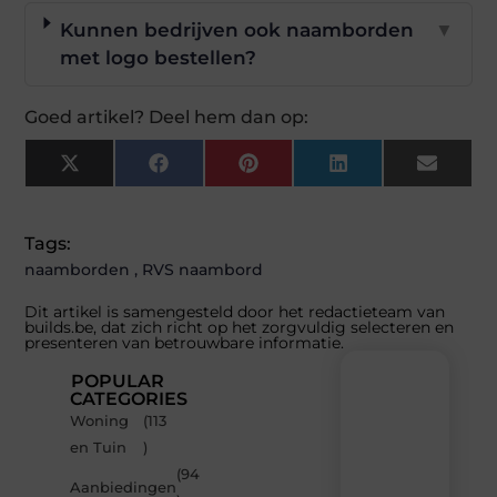
Kunnen bedrijven ook naamborden
▼
met logo bestellen?
Goed artikel? Deel hem dan op:
X
Facebook
Pinterest
LinkedIn
Email
(Twitter)
Tags:
naamborden
,
RVS naambord
Dit artikel is samengesteld door het redactieteam van
builds.be, dat zich richt op het zorgvuldig selecteren en
presenteren van betrouwbare informatie.
POPULAR
CATEGORIES
Woning
(113
Recente
en Tuin
)
berichten
(94
Laat
Aanbiedingen