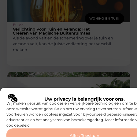
WONING EN TUIN
Builds
Verlichting voor Tuin en Veranda: Het
Creëren van Magische Buitenruimtes
Als de avond valt en de schemering over je tuin en
veranda valt, kan de juiste verlichting het verschil
maken
Uw privacy is belangrijk voor ons.
Wij maken gebruik van cookies en vergelijkbare technologieën om te b
onze website wordt gebruikt en om uw ervaring te verbeteren. Afhanke
voorkeuren worden cookies ingezet voor bijvoorbeeld gepersonaliseer
WONING EN TUIN
advertenties en het analyseren van bezoekersgedrag. Meer informatie v
Builds
Het installatieproces van een zwembad
cookiebeleid.
door een zwembadleverancier in Wetteren
Het installeren van een zwembad is een groot project
Alles Toestaan