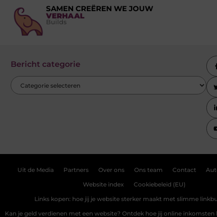
SAMEN CREËREN WE JOUW
VERHAAL
Builds
Bericht categorie
Uit de Media
Partners
Over ons
Ons team
Contact
Aut
Website index
Cookiebeleid (EU)
Links kopen: hoe jij je website sterker maakt met slimme linkbu
Kan je geld verdienen met een website? Ontdek hoe jij online inkomste