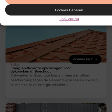
dat vraagt om precisie en expertise. Als u op zoek bent
Cookies Beheren
Cookiebeleid
WONING EN TUIN
Builds
Energie-efficiënte oplossingen voor
dakwerken in Boechout
Dakwerken in Boechout bieden meer dan alleen
bescherming tegen de elementen; ze spelen ook een
cruciale rol in de energie-efficiëntie