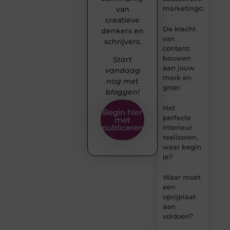
marketingcampag
van
creatieve
De kracht
denkers en
van
schrijvers.
content:
bouwen
Start
aan jouw
vandaag
merk en
nog met
groei
bloggen!
Het
Begin hier
perfecte
met
publiceren
interieur
realiseren,
waar begin
je?
Waar moet
een
oprijplaat
aan
voldoen?