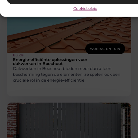
Cookiebeleid
WONING EN TUIN
Builds
Energie-efficiënte oplossingen voor
dakwerken in Boechout
Dakwerken in Boechout bieden meer dan alleen
bescherming tegen de elementen; ze spelen ook een
cruciale rol in de energie-efficiëntie