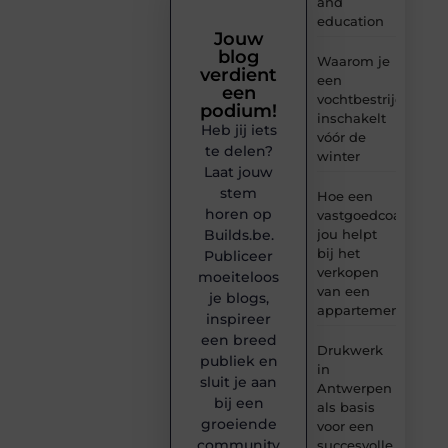
and
education
Jouw
blog
Waarom je
verdient
een
een
vochtbestrijdingsbe
podium!
inschakelt
Heb jij iets
vóór de
te delen?
winter
Laat jouw
stem
Hoe een
horen op
vastgoedcoach
Builds.be.
jou helpt
bij het
Publiceer
verkopen
moeiteloos
van een
je blogs,
appartement
inspireer
een breed
Drukwerk
publiek en
in
sluit je aan
Antwerpen
bij een
als basis
groeiende
voor een
community
succesvolle