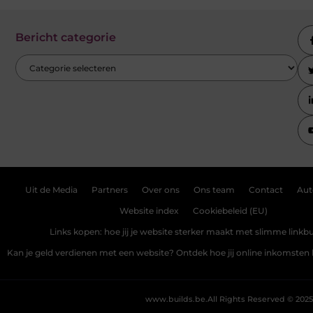
Bericht categorie
Uit de Media
Partners
Over ons
Ons team
Contact
Aut
Website index
Cookiebeleid (EU)
Links kopen: hoe jij je website sterker maakt met slimme linkbu
Kan je geld verdienen met een website? Ontdek hoe jij online inkomste
www.builds.be.
All Rights Reserved © 2025