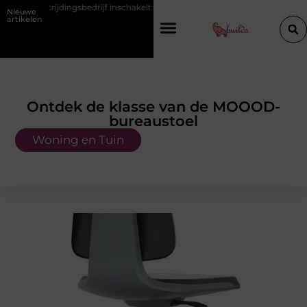
drijf inschakelt vóór de winter
Hoe een vastgoedcoach jou helpt bij
Nieuwe
artikelen
Ontdek de klasse van de MOOOD-
bureaustoel
Woning en Tuin