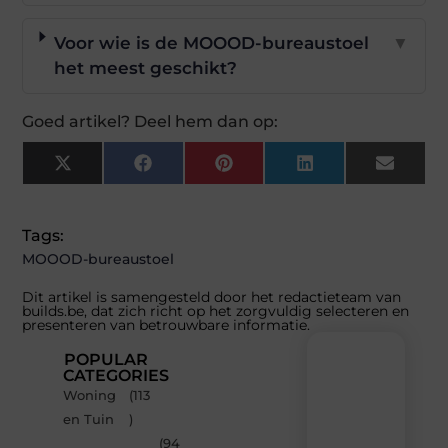
Voor wie is de MOOOD-bureaustoel
▼
het meest geschikt?
Goed artikel? Deel hem dan op:
X
Facebook
Pinterest
LinkedIn
Email
(Twitter)
Tags:
MOOOD-bureaustoel
Dit artikel is samengesteld door het redactieteam van
builds.be, dat zich richt op het zorgvuldig selecteren en
presenteren van betrouwbare informatie.
POPULAR
CATEGORIES
Woning
(113
Recente
en Tuin
)
berichten
(94