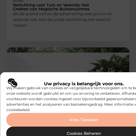
Builds
Verlichting voor Tuin en Veranda: Het
Creëren van Magische Buitenruimtes
Als de avond valt en de schemering over je tuin en
veranda valt, kan de juiste verlichting het verschil
maken
Uw privacy is belangrijk voor ons.
Wij maken gebruik van cookies en vergelijkbare technologieën om te b
WONING EN TUIN
onze website wordt gebruikt en om uw ervaring te verbeteren. Afhanke
Builds
voorkeuren worden cookies ingezet voor bijvoorbeeld gepersonaliseer
Het installatieproces van een zwembad
door een zwembadleverancier in Wetteren
advertenties en het analyseren van bezoekersgedrag. Meer informatie v
Het installeren van een zwembad is een groot project
cookiebeleid.
dat vraagt om precisie en expertise. Als u op zoek bent
Alles Toestaan
Cookies Beheren