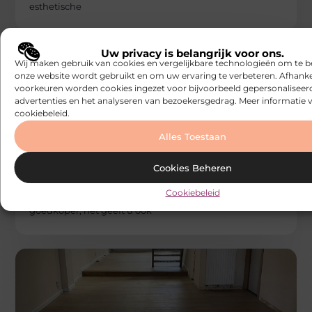
esthetische
Uw privacy is belangrijk voor ons.
Wij maken gebruik van cookies en vergelijkbare technologieën om te b
onze website wordt gebruikt en om uw ervaring te verbeteren. Afhanke
voorkeuren worden cookies ingezet voor bijvoorbeeld gepersonaliseer
advertenties en het analyseren van bezoekersgedrag. Meer informatie v
cookiebeleid.
Alles Toestaan
WONINGEN
Builds
Een huis verkopen zonder makelaar:
Cookies Beheren
eenvoudig en transparant
Steeds meer mensen kiezen ervoor een huis te
Cookiebeleid
verkopen zonder makelaar. Dat is niet alleen
goedkoper, het geeft u ook