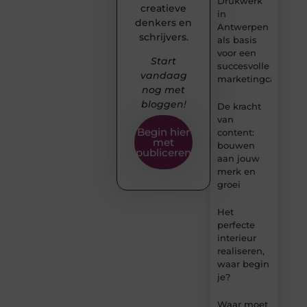
Drukwerk
creatieve
in
denkers en
Antwerpen
schrijvers.
als basis
voor een
Start
succesvolle
vandaag
marketingcampag
nog met
bloggen!
De kracht
van
Begin hier
content:
met
bouwen
publiceren
aan jouw
merk en
groei
Het
perfecte
interieur
realiseren,
waar begin
je?
Waar moet