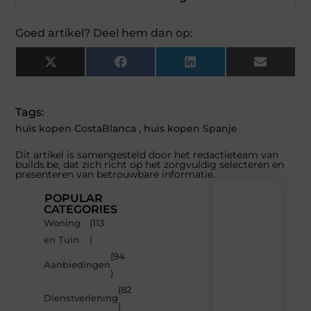
Goed artikel? Deel hem dan op:
X
Facebook
LinkedIn
Email
(Twitter)
Tags:
huis kopen CostaBlanca
,
huis kopen Spanje
Dit artikel is samengesteld door het redactieteam van
builds.be, dat zich richt op het zorgvuldig selecteren en
presenteren van betrouwbare informatie.
POPULAR
CATEGORIES
Woning
(113
Recente
en Tuin
)
berichten
(94
Laat
Aanbiedingen
)
je
inspireren
(82
Dienstverlening
door
)