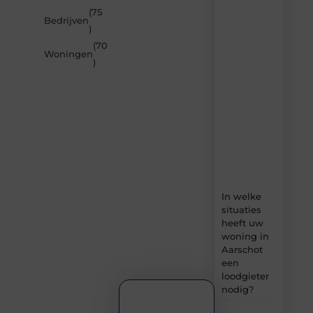
de
(75
nieuwste
Bedrijven
artikelen
)
van
(70
Builds.be
Woningen
)
–
dagelijks
verse
content,
boordevol
ideeën,
tips
en
inzichten.
In welke
situaties
heeft uw
woning in
Aarschot
een
loodgieter
nodig?