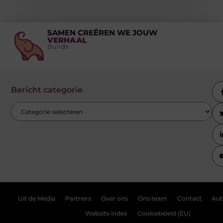
SAMEN CREËREN WE JOUW
VERHAAL
Builds
Bericht categorie
Uit de Media
Partners
Over ons
Ons team
Contact
Aut
Website index
Cookiebeleid (EU)