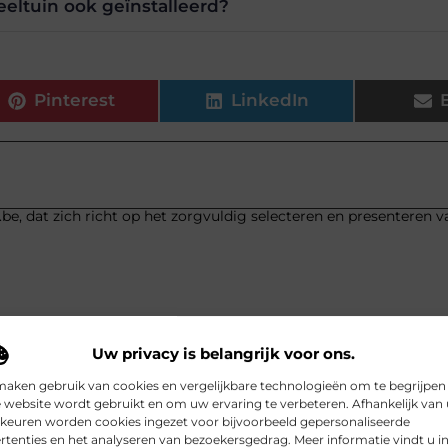
eltuin ook geïnstalleerd?
Pinterest
LinkedIn
.be, dat zich richt op het zorgvuldig selecteren en presenteren v
Uw privacy is belangrijk voor ons.
maken gebruik van cookies en vergelijkbare technologieën om te begrijpen
Koude 
 website wordt gebruikt en om uw ervaring te verbeteren. Afhankelijk van
keuren worden cookies ingezet voor bijvoorbeeld gepersonaliseerde
rtenties en het analyseren van bezoekersgedrag. Meer informatie vindt u i