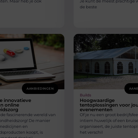
en. Maar heb je ook
Je kunt de meest prachtige 
de beste
AANBIEDINGEN
AANB
Builds
e innovatieve
Hoogwaardige
n online
tentoplossingen voor jo
idszorg
evenementen
de fascinerende wereld van
Of je nu een groot bedrijfsfee
ondheidszorg! De manier
intiem huwelijk of een bruise
medicijnen en
organiseert, de juiste tentop
sproducten koopt, is
het verschil