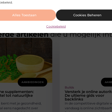
iebeleid.
Alles Toestaan
Cookies Beheren
Cookiebeleid
rde artikelen
die u mogelijk in
AANBIEDINGEN
AANB
Builds
che supplementen:
Versterk je online autorite
el tot natuurlijke
De ultieme gids voor
backlinks
g bent met je gezondheid,
In de competitieve digitale 
 al eens nagedacht over
vandaag is online zichtbaarhe