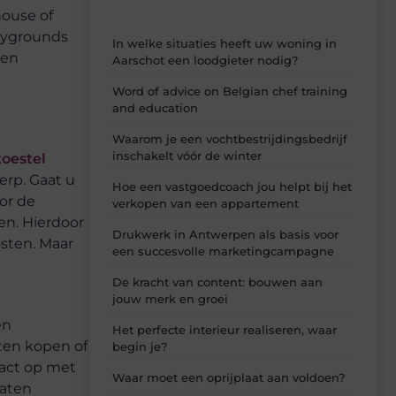
house of
laygrounds
In welke situaties heeft uw woning in
een
Aarschot een loodgieter nodig?
Word of advice on Belgian chef training
and education
Waarom je een vochtbestrijdingsbedrijf
inschakelt vóór de winter
toestel
erp. Gaat u
Hoe een vastgoedcoach jou helpt bij het
or de
verkopen van een appartement
en. Hierdoor
Drukwerk in Antwerpen als basis voor
osten. Maar
een succesvolle marketingcampagne
De kracht van content: bouwen aan
jouw merk en groei
en
Het perfecte interieur realiseren, waar
nten kopen of
begin je?
tact op met
Waar moet een oprijplaat aan voldoen?
laten