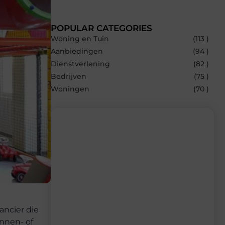
POPULAR CATEGORIES
Woning en Tuin
(113 )
Aanbiedingen
(94 )
Dienstverlening
(82 )
Bedrijven
(75 )
Woningen
(70 )
Recente berichten
Laat je inspireren door de nieuwste
artikelen van Builds.be – dagelijks verse
content, boordevol ideeën, tips en
inzichten.
ancier die
innen- of