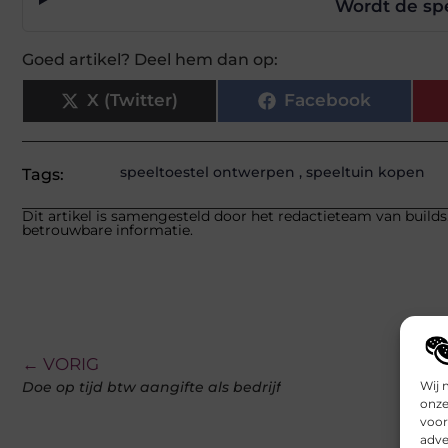
Wordt de spe
Goed artikel? Deel hem dan op:
X (Twitter)
Facebook
speeltoestel ontwerpen
,
speeltuin kopen
Tags:
Dit artikel is samengesteld door het redactieteam van builds
betrouwbare informatie.
← VORIG
Wij 
Doe op tijd btw aangifte als bedrijf
onze
voor
adve