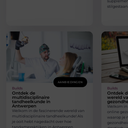
supplement
stilgestaan
AANBIEDINGEN
Builds
Builds
Ontdek de
Ontdek d
multidisciplinaire
wereld va
tandheelkunde in
gezondhe
Antwerpen
Welkom in 
Welkom in de fascinerende wereld van
online gez
multidisciplinaire tandheelkunde! Als
waarop je 
je ooit hebt nagedacht over hoe
gezondheid
tandartspraktijken in Antwerpen