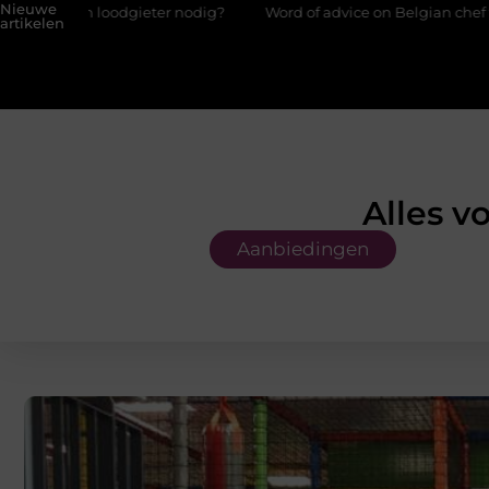
Nieuwe
r nodig?
Word of advice on Belgian chef training and education
artikelen
Alles v
Aanbiedingen