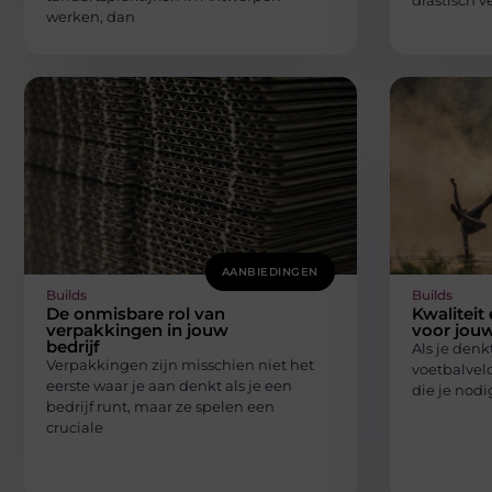
drastisch v
werken, dan
AANBIEDINGEN
Builds
Builds
De onmisbare rol van
Kwaliteit
verpakkingen in jouw
voor jouw
bedrijf
Als je denk
Verpakkingen zijn misschien niet het
voetbalveld
eerste waar je aan denkt als je een
die je nodi
bedrijf runt, maar ze spelen een
cruciale