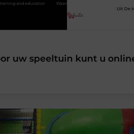
Waarom je een vochtbestrijdingsbedrijf inschakelt vóór de wint
Uit De 
oor uw speeltuin kunt u onli