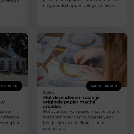
website en
en gereedschappen veilig en efficiënt
IEDINGEN
AANBIEDINGEN
Builds
Met deze ideeën maak je
uw
originele papier maché
creaties
st, een
Het avontuur van papier maché begint
nd festival
met niets meer dan oud papier, een
lossing kan
beetje lijm en een flinke scheut
creativiteit.