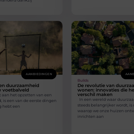
eranderd dankzij
AANBIEDINGEN
AANB
Builds
 en duurzaamheid
De revolutie van duurz
 voetbalveld
wonen: innovaties die he
verschil maken
t aan het opzetten van een
In een wereld waar duurza
, is een van de eerste dingen
steeds belangrijker wordt, is
g hebt een
waarop we onze huizen ont
inrichten aan