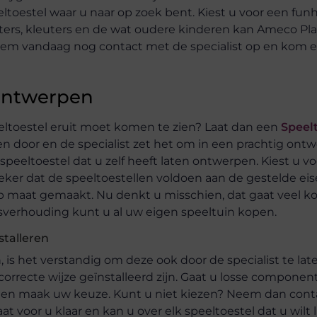
eltoestel waar u naar op zoek bent. Kiest u voor een fun
ters, kleuters en de wat oudere kinderen kan Ameco P
em vandaag nog contact met de specialist op en kom 
 ontwerpen
eltoestel eruit moet komen te zien? Laat dan een
Speel
door en de specialist zet het om in een prachtig ontw
eeltoestel dat u zelf heeft laten ontwerpen. Kiest u vo
eker dat de speeltoestellen voldoen aan de gestelde eis
n op maat gemaakt. Nu denkt u misschien, dat gaat veel k
tsverhouding kunt u al uw eigen speeltuin kopen.
stalleren
is het verstandig om deze ook door de specialist te lat
orrecte wijze geïnstalleerd zijn. Gaat u losse compone
e en maak uw keuze. Kunt u niet kiezen? Neem dan con
 voor u klaar en kan u over elk speeltoestel dat u wilt 