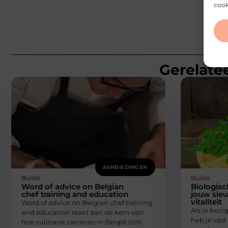
cook
Gerelatee
AANBIEDINGEN
Builds
Builds
Word of advice on Belgian
Biologis
chef training and education
jouw sleut
vitaliteit
Word of advice on Belgian chef training
Als je bezi
and education raakt aan de kern van
heb je vast
hoe culinaire carrières in België zich