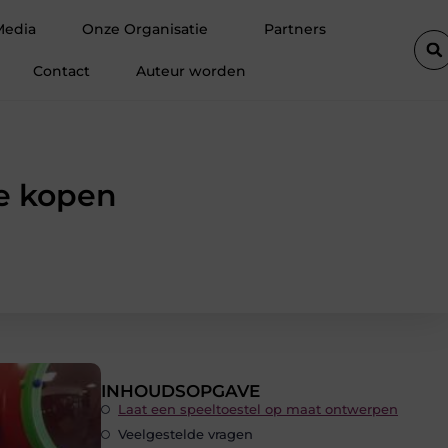
er
Hoe een vastgoedcoach jou helpt bij het verkopen van een 
Media
Onze Organisatie
Partners
Contact
Auteur worden
ne kopen
INHOUDSOPGAVE
Laat een speeltoestel op maat ontwerpen
Veelgestelde vragen