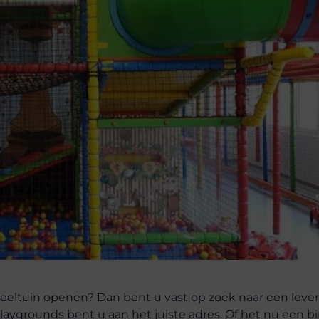
peeltuin openen? Dan bent u vast op zoek naar een lever
laygrounds bent u aan het juiste adres. Of het nu een b