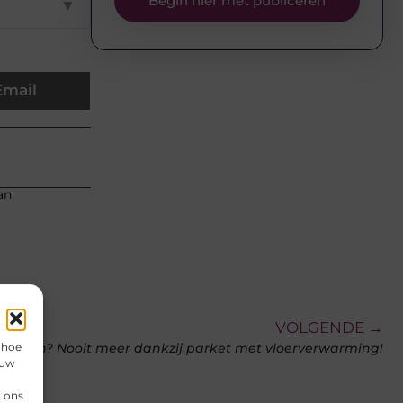
Begin hier met publiceren
▼
Email
an
VOLGENDE →
 hoe
voeten? Nooit meer dankzij parket met vloerverwarming!
 uw
n ons