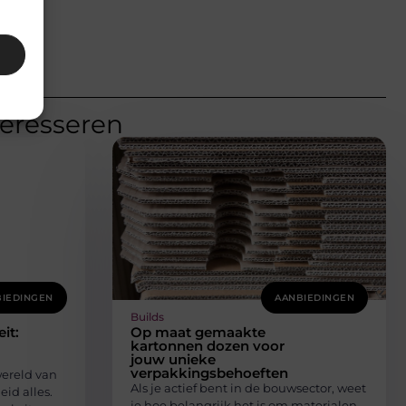
teresseren
IEDINGEN
AANBIEDINGEN
Builds
it:
Op maat gemaakte
kartonnen dozen voor
jouw unieke
verpakkingsbehoeften
wereld van
Als je actief bent in de bouwsector, weet
id alles.
je hoe belangrijk het is om materialen