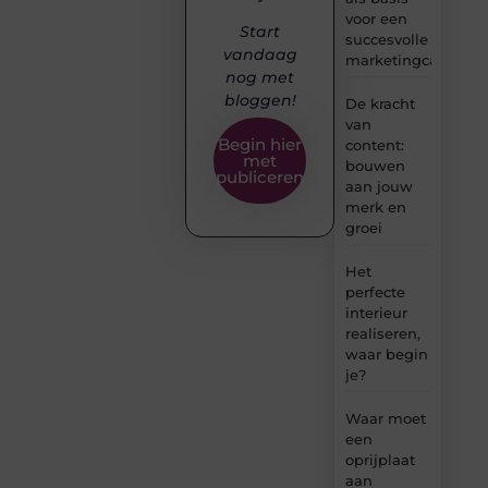
voor een
Start
succesvolle
vandaag
marketingcampag
nog met
bloggen!
De kracht
van
Begin hier
content:
met
bouwen
publiceren
aan jouw
merk en
groei
Het
perfecte
interieur
realiseren,
waar begin
je?
Waar moet
een
oprijplaat
aan