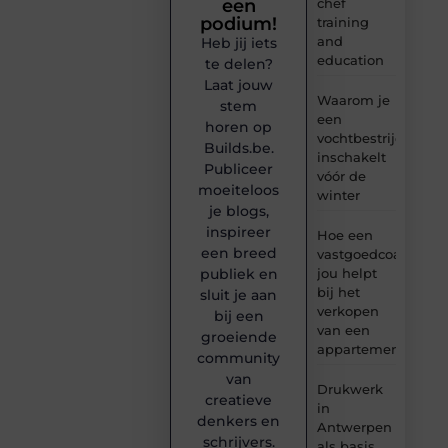
chef
een
podium!
training
and
Heb jij iets
education
te delen?
Laat jouw
Waarom je
stem
een
horen op
vochtbestrijdingsbe
Builds.be.
inschakelt
Publiceer
vóór de
moeiteloos
winter
je blogs,
inspireer
Hoe een
een breed
vastgoedcoach
jou helpt
publiek en
bij het
sluit je aan
verkopen
bij een
van een
groeiende
appartement
community
van
Drukwerk
creatieve
in
denkers en
Antwerpen
schrijvers.
als basis