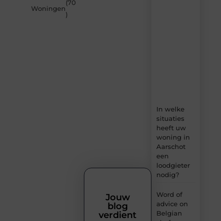
(70
Builds.be
Woningen
)
–
dagelijks
verse
content,
boordevol
ideeën,
tips
en
inzichten.
In welke
situaties
heeft uw
woning in
Aarschot
een
loodgieter
nodig?
Word of
Jouw
advice on
blog
Belgian
verdient