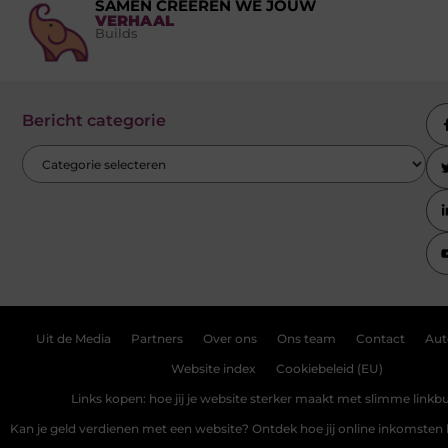
SAMEN CREËREN WE JOUW
VERHAAL
Builds
Bericht categorie
Uit de Media
Partners
Over ons
Ons team
Contact
Aut
Website index
Cookiebeleid (EU)
Links kopen: hoe jij je website sterker maakt met slimme linkbu
Kan je geld verdienen met een website? Ontdek hoe jij online inkomste