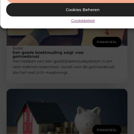
Cookies Beheren
Cookiebeleid
FINANCIEEL
Builds
Een goede boekhouding zorgt voor
gemoedsrust
Het hebben van een goed boekhoudsysteem is om
vele redenen essentieel, vooral voor de gemoedsrust
die het met zich meebrengt.
FINANCIEEL