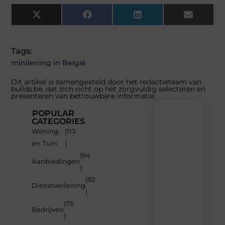
X
Facebook
LinkedIn
Email
(Twitter)
Tags:
minilening in België
Dit artikel is samengesteld door het redactieteam van
builds.be, dat zich richt op het zorgvuldig selecteren en
presenteren van betrouwbare informatie.
POPULAR
CATEGORIES
Woning
(113
Recente
en Tuin
)
berichten
(94
Laat
Aanbiedingen
)
je
inspireren
(82
Dienstverlening
door
)
de
(75
nieuwste
Bedrijven
artikelen
)
van