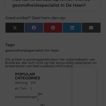
gezondheidsspecialist in De Haan?
Goed artikel? Deel hem dan op:
X
Facebook
Pinterest
LinkedIn
Email
(Twitter)
Tags:
gezondheidsspecialist De Haan
Dit artikel is samengesteld door het redactieteam van
builds.be, dat zich richt op het zorgvuldig selecteren en
presenteren van betrouwbare informatie.
POPULAR
CATEGORIES
Woning
(113
Recente
en Tuin
)
berichten
(94
Laat
Aanbiedingen
)
je
inspireren
(82