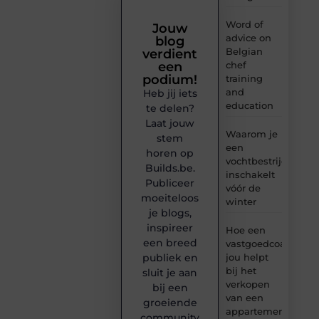
Word of
Jouw
advice on
blog
Belgian
verdient
chef
een
podium!
training
and
Heb jij iets
education
te delen?
Laat jouw
Waarom je
stem
een
horen op
vochtbestrijdingsbe
Builds.be.
inschakelt
Publiceer
vóór de
moeiteloos
winter
je blogs,
inspireer
Hoe een
een breed
vastgoedcoach
jou helpt
publiek en
bij het
sluit je aan
verkopen
bij een
van een
groeiende
appartement
community