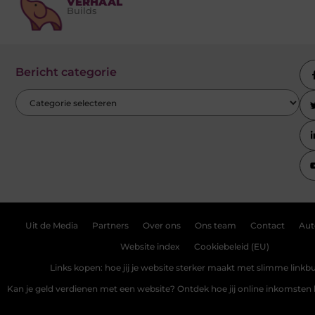
VERHAAL
Builds
Bericht categorie
Uit de Media
Partners
Over ons
Ons team
Contact
Aut
Website index
Cookiebeleid (EU)
Links kopen: hoe jij je website sterker maakt met slimme linkbu
Kan je geld verdienen met een website? Ontdek hoe jij online inkomste