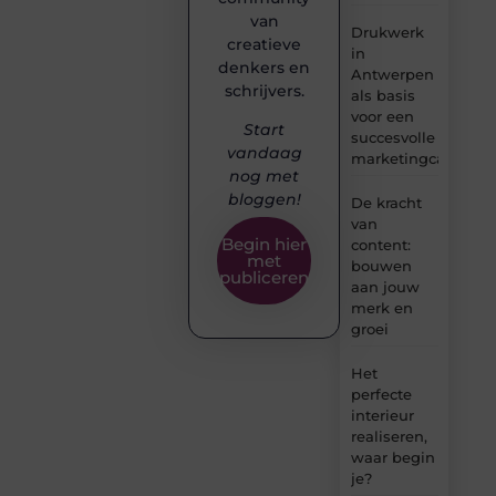
van
Drukwerk
creatieve
in
denkers en
Antwerpen
schrijvers.
als basis
voor een
Start
succesvolle
vandaag
marketingcampag
nog met
bloggen!
De kracht
van
Begin hier
content:
met
bouwen
publiceren
aan jouw
merk en
groei
Het
perfecte
interieur
realiseren,
waar begin
je?