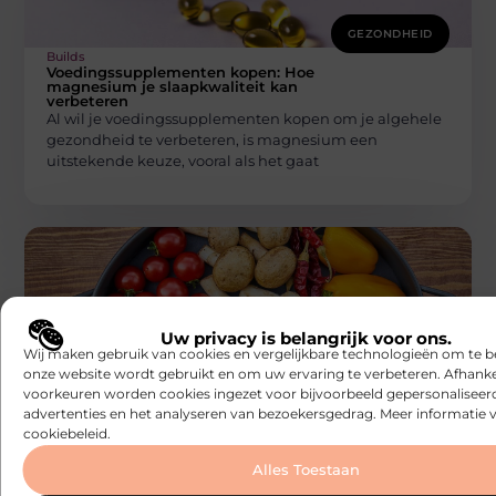
GEZONDHEID
Builds
Voedingssupplementen kopen: Hoe
magnesium je slaapkwaliteit kan
verbeteren
Al wil je voedingssupplementen kopen om je algehele
gezondheid te verbeteren, is magnesium een
uitstekende keuze, vooral als het gaat
Uw privacy is belangrijk voor ons.
Wij maken gebruik van cookies en vergelijkbare technologieën om te b
onze website wordt gebruikt en om uw ervaring te verbeteren. Afhanke
GEZONDHEID
voorkeuren worden cookies ingezet voor bijvoorbeeld gepersonaliseer
Builds
advertenties en het analyseren van bezoekersgedrag. Meer informatie v
Begin met één gezonde stap vooruit
cookiebeleid.
Het starten met een gezonde levensstijl hoeft geen
intimiderende of overweldigende taak te zijn. Het hoeft
Alles Toestaan
je dagelijkse routine niet