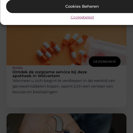
Cookies Beheren
Cookiebeleid
GEZONDHEID
Builds
Ontdek de zorgzame service bij deze
apotheek in Wolvertem
Wanneer u zich begint te verdiepen in de wereld van
geneesmiddelen kopen, opent zich een venster van
keuzes en beslissingen.