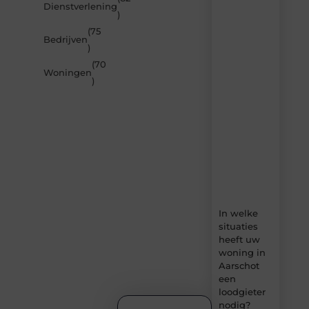
Dienstverlening
door
)
de
(75
nieuwste
Bedrijven
artikelen
)
van
(70
Builds.be
Woningen
)
–
dagelijks
verse
content,
boordevol
ideeën,
tips
en
inzichten.
In welke
situaties
heeft uw
woning in
Aarschot
een
loodgieter
nodig?