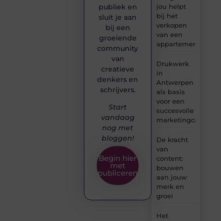
jou helpt
publiek en
bij het
sluit je aan
verkopen
bij een
van een
groeiende
appartement
community
van
Drukwerk
creatieve
in
denkers en
Antwerpen
schrijvers.
als basis
voor een
Start
succesvolle
vandaag
marketingcampag
nog met
bloggen!
De kracht
van
Begin hier
content:
met
bouwen
publiceren
aan jouw
merk en
groei
Het