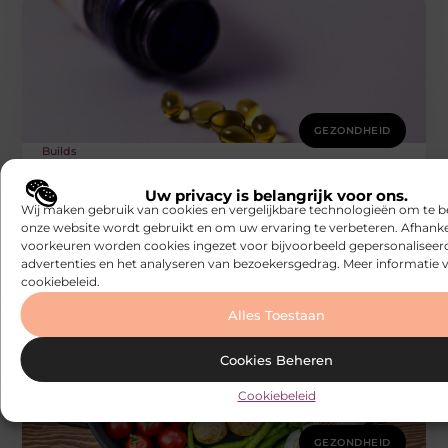
GEZONDHEID
Builds
Voedingssupplementen kopen: Hoe
magnesium je slaapkwaliteit kan
verbeteren
Uw privacy is belangrijk voor ons.
Al wil je voedingssupplementen kopen om je algehele
Wij maken gebruik van cookies en vergelijkbare technologieën om te b
gezondheid te verbeteren, is magnesium een
onze website wordt gebruikt en om uw ervaring te verbeteren. Afhanke
uitstekende keuze, vooral als het gaat
voorkeuren worden cookies ingezet voor bijvoorbeeld gepersonaliseer
advertenties en het analyseren van bezoekersgedrag. Meer informatie v
cookiebeleid.
Alles Toestaan
Cookies Beheren
Cookiebeleid
GEZONDHEID