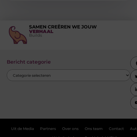
SAMEN CREËREN WE JOUW
VERHAAL
Builds
Bericht categorie
Uit de Media
Partners
Over ons
Ons team
Contact
Aut