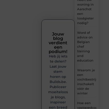
woning in
Aarschot
een
loodgieter
nodig?
Word of
Jouw
advice on
blog
Belgian
verdient
chef
een
podium!
training
and
Heb jij iets
education
te delen?
Laat jouw
Waarom je
stem
een
horen op
vochtbestrijdingsbe
Builds.be.
inschakelt
Publiceer
vóór de
moeiteloos
winter
je blogs,
inspireer
Hoe een
een breed
vastgoedcoach