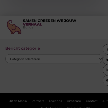
SAMEN CREËREN WE JOUW
VERHAAL
Builds
Bericht categorie
Uit de Media
Partners
Over ons
Ons team
Contact
Aut