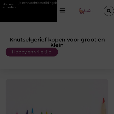
tbestrijdingsbedrijf inschakelt vóór de winter
Hoe een vastgoedcoac
Nieuwe
artikelen
Knutselgerief kopen voor groot en
klein
Hobby en vrije tijd