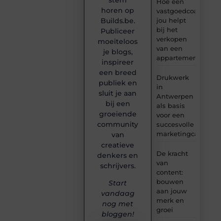
Hoe een
horen op
vastgoedcoach
Builds.be.
jou helpt
bij het
Publiceer
verkopen
moeiteloos
van een
je blogs,
appartement
inspireer
een breed
Drukwerk
publiek en
in
sluit je aan
Antwerpen
bij een
als basis
groeiende
voor een
community
succesvolle
marketingcampag
van
creatieve
De kracht
denkers en
van
schrijvers.
content:
bouwen
Start
aan jouw
vandaag
merk en
nog met
groei
bloggen!