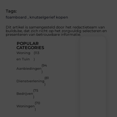
Tags:
foamboard
,
knutselgerief kopen
Dit artikel is samengesteld door het redactieteam van
builds.be, dat zich richt op het zorgvuldig selecteren en
presenteren van betrouwbare informatie.
POPULAR
CATEGORIES
Woning
(113
Recente
en Tuin
)
berichten
(94
Laat
Aanbiedingen
)
je
inspireren
(81
Dienstverlening
door
)
de
(75
nieuwste
Bedrijven
artikelen
)
van
(70
Builds.be
Woningen
)
–
dagelijks