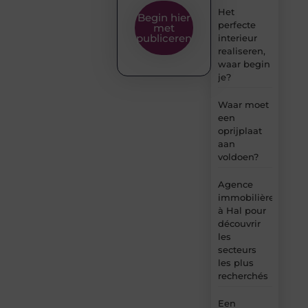
Het
Begin hier
perfecte
met
publiceren
interieur
realiseren,
waar begin
je?
Waar moet
een
oprijplaat
aan
voldoen?
Agence
immobilière
à Hal pour
découvrir
les
secteurs
les plus
recherchés
Een