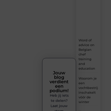
verse
content,
boordevol
ideeën,
tips
en
inzichten.
Word of
advice on
Belgian
chef
training
and
education
Jouw
blog
Waarom je
verdient
een
een
vochtbestrijdingsbe
podium!
inschakelt
Heb jij iets
vóór de
te delen?
winter
Laat jouw
stem