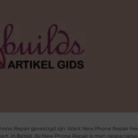
 Phone Repair gevestigd zijn. Want New Phone Repair h
ert, in België. Bij New Phone Repair is men gespecialise