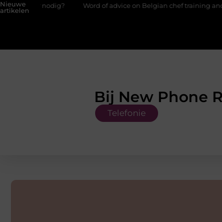
Nieuwe
eter nodig?
Word of advice on Belgian chef training and educati
artikelen
Bij New Phone R
Telefonie