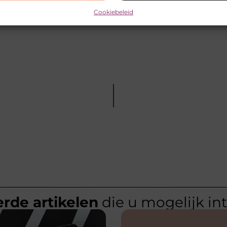
Cookiebeleid
rde artikelen
die u mogelijk in