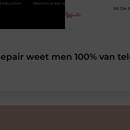
on
Waarom je een vochtbestrijdingsbedrijf inschakelt vóór de w
Uit De 
epair weet men 100% van tele