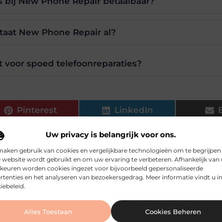
es bij New Phone Repair betaalbaar?
taat New Phone Repair al?
t voor spoed telefoonreparaties?
Pinterest
LinkedIn
Uw privacy is belangrijk voor ons.
maken gebruik van cookies en vergelijkbare technologieën om te begrijpen
 website wordt gebruikt en om uw ervaring te verbeteren. Afhankelijk van
.be, dat zich richt op het zorgvuldig selecteren en presenteren v
keuren worden cookies ingezet voor bijvoorbeeld gepersonaliseerde
rtenties en het analyseren van bezoekersgedrag. Meer informatie vindt u i
iebeleid.
Alles Toestaan
Cookies Beheren