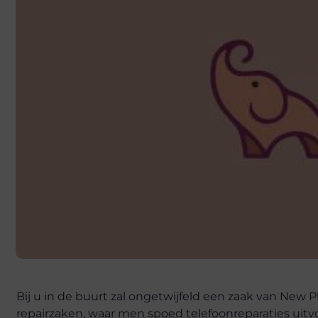
Bij u in de buurt zal ongetwijfeld een zaak van New
repairzaken, waar men spoed telefoonreparaties uitvo