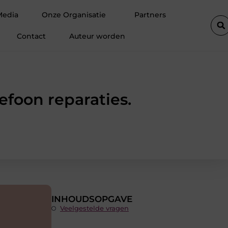
inter
Hoe een vastgoedcoach jou helpt bij het verkopen van e
Media
Onze Organisatie
Partners
Contact
Auteur worden
foon reparaties.
INHOUDSOPGAVE
Veelgestelde vragen