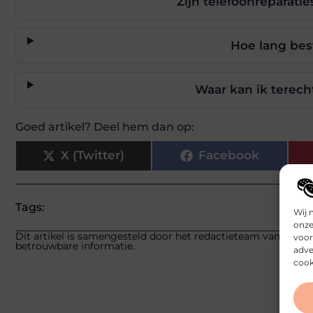
Zijn telefoonreparati
Hoe lang bes
Waar kan ik terech
Goed artikel? Deel hem dan op:
X (Twitter)
Facebook
Tags:
Wij 
onze
Dit artikel is samengesteld door het redactieteam van builds
voor
betrouwbare informatie.
adve
cook