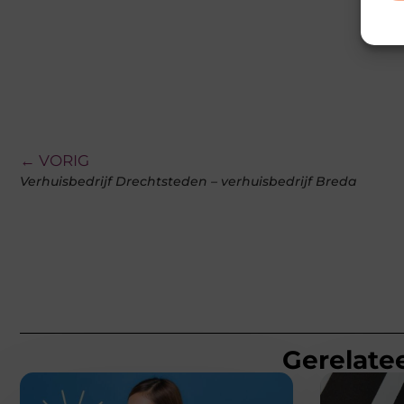
← VORIG
Verhuisbedrijf Drechtsteden – verhuisbedrijf Breda
Gerelatee