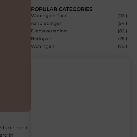
POPULAR CATEGORIES
Woning en Tuin
(113 )
Aanbiedingen
(94 )
Dienstverlening
(82 )
Bedrijven
(75 )
Woningen
(70 )
Recente berichten
Laat je inspireren door de nieuwste
artikelen van Builds.be – dagelijks verse
content, boordevol ideeën, tips en
inzichten.
eeft meerdere
erd in