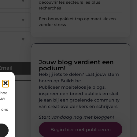
▼
découvrir les secteurs les plus
recherchés
Een bouwpakket trap op maat kiezen
▼
zonder stress
▼
Jouw blog verdient een
podium!
Email
Heb jij iets te delen? Laat jouw stem
horen op Builds.be.
Publiceer moeiteloos je blogs,
 hoe
inspireer een breed publiek en sluit
 uw
je aan bij een groeiende community
an
van creatieve denkers en schrijvers.
n ons
Start vandaag nog met bloggen!
Begin hier met publiceren