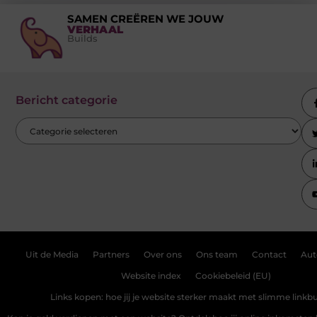
SAMEN CREËREN WE JOUW
VERHAAL
Builds
Bericht categorie
Uit de Media
Partners
Over ons
Ons team
Contact
Aut
Website index
Cookiebeleid (EU)
Links kopen: hoe jij je website sterker maakt met slimme linkbu