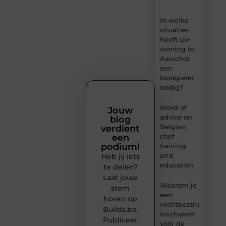
In welke
situaties
heeft uw
woning in
Aarschot
een
loodgieter
nodig?
Word of
Jouw
advice on
blog
Belgian
verdient
chef
een
podium!
training
and
Heb jij iets
education
te delen?
Laat jouw
Waarom je
stem
een
horen op
vochtbestrijdingsbe
Builds.be.
inschakelt
Publiceer
vóór de