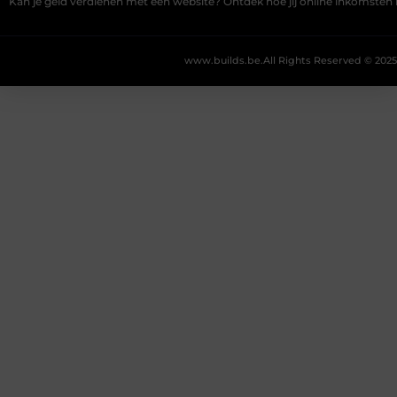
Kan je geld verdienen met een website? Ontdek hoe jij online inkomste
www.builds.be.
All Rights Reserved © 2025