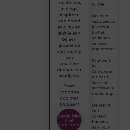
moeiteloos
winter
je blogs,
inspireer
Hoe een
een breed
vastgoedcoach
jou helpt
publiek en
bij het
sluit je aan
verkopen
bij een
van een
groeiende
appartement
community
van
Drukwerk
creatieve
in
denkers en
Antwerpen
schrijvers.
als basis
voor een
Start
succesvolle
vandaag
marketingcampag
nog met
bloggen!
De kracht
van
Begin hier
content:
met
bouwen
publiceren
aan jouw