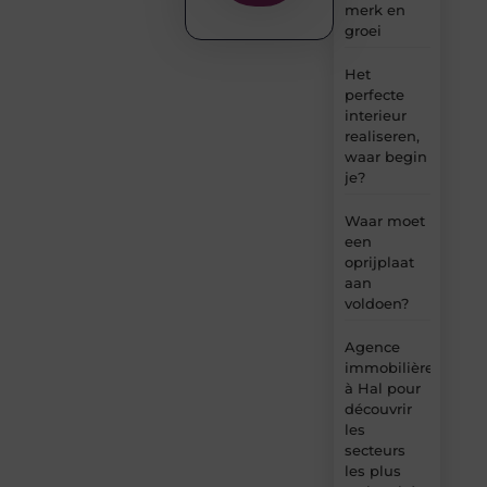
merk en
groei
Het
perfecte
interieur
realiseren,
waar begin
je?
Waar moet
een
oprijplaat
aan
voldoen?
Agence
immobilière
à Hal pour
découvrir
les
secteurs
les plus