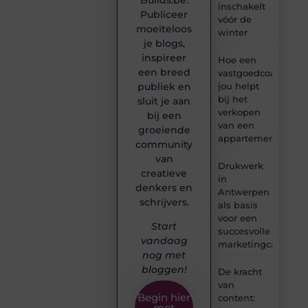
Builds.be.
inschakelt
Publiceer
vóór de
moeiteloos
winter
je blogs,
inspireer
Hoe een
een breed
vastgoedcoach
jou helpt
publiek en
bij het
sluit je aan
verkopen
bij een
van een
groeiende
appartement
community
van
Drukwerk
creatieve
in
denkers en
Antwerpen
schrijvers.
als basis
voor een
Start
succesvolle
vandaag
marketingcampag
nog met
bloggen!
De kracht
van
Begin hier
content:
met