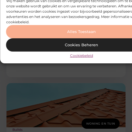
Wij maken gebruik van cookies en vergelijkbare technologieën om te b
onze website wordt gebruikt en om uw ervaring te verbeteren. Afhanke
voorkeuren worden cookies ingezet voor bijvoorbeeld gepersonaliseer
advertenties en het analyseren van bezoekersgedrag. Meer informatie v
cookiebeleid.
Alles Toestaan
WONING EN TUIN
Builds
Het installatieproces van een zwembad
Cookies Beheren
door een zwembadleverancier in Wetteren
Het installeren van een zwembad is een groot project
Cookiebeleid
dat vraagt om precisie en expertise. Als u op zoek bent
WONING EN TUIN
Builds