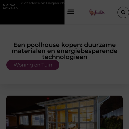
ce on Belgian chef training and education
Waarom je een vochtbestrij
Nieuwe
artikelen
Een poolhouse kopen: duurzame
materialen en energiebesparende
technologieën
Woning en Tuin