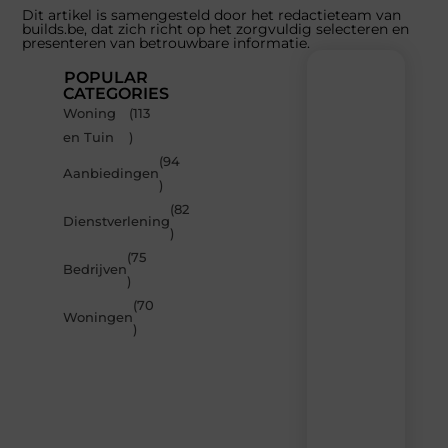
Dit artikel is samengesteld door het redactieteam van
builds.be, dat zich richt op het zorgvuldig selecteren en
presenteren van betrouwbare informatie.
POPULAR
CATEGORIES
Woning
(113
Recente
en Tuin
)
berichten
(94
Laat
Aanbiedingen
)
je
inspireren
(82
Dienstverlening
door
)
de
(75
nieuwste
Bedrijven
artikelen
)
van
(70
Builds.be
Woningen
)
–
dagelijks
verse
content,
boordevol
ideeën,
tips