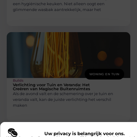
een hygiënische keuken. Niet alleen oogt een
glimmende wasbak aantrekkelijk, maar het
WONING EN TUIN
Builds
Verlichting voor Tuin en Veranda: Het
Creëren van Magische Buitenruimtes
Als de avond valt en de schemering over je tuin en
veranda valt, kan de juiste verlichting het verschil
maken
Uw privacy is belangrijk voor ons.