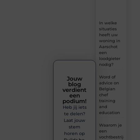
en
inzichten.
In welke
situaties
heeft uw
woning in
Aarschot
een
loodgieter
nodig?
Word of
Jouw
advice on
blog
Belgian
verdient
chef
een
podium!
training
and
Heb jij iets
education
te delen?
Laat jouw
Waarom je
stem
een
horen op
vochtbestrijdingsbe