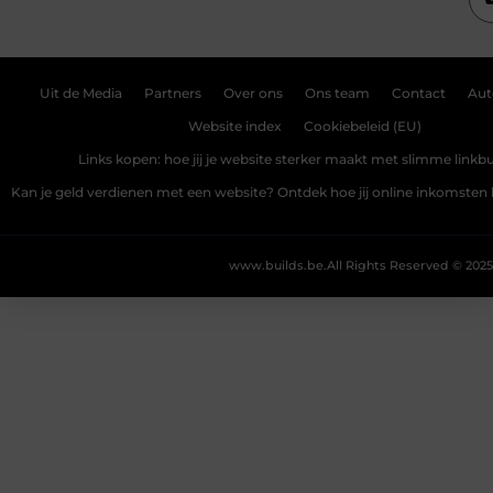
Uit de Media
Partners
Over ons
Ons team
Contact
Aut
Website index
Cookiebeleid (EU)
Links kopen: hoe jij je website sterker maakt met slimme linkbu
Kan je geld verdienen met een website? Ontdek hoe jij online inkomste
www.builds.be.
All Rights Reserved © 2025