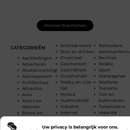
Sluit je aan bij een ondersteunende community waar je
leert, groeit en ontdekt. Krijg tips, feedback en inspiratie
van andere beginnende én ervaren bloggers.
Ontmoet Onze Partners
Entertainment
Particuliere
CATEGORIEËN
Eten en drinken
dienstverleni
Financieel
Rechten
Aanbiedingen
Geschenken
Relatie
Adverteren
Gezondheid
Sport
Afvalverwerking
Groothandel
Startpaginas
Alarmsysteem
Hobby en vrije
Telefonie
Architectuur
tijd
Toerisme
Attracties
Horeca
Tuin en
Auto
Huishoudelijk
buitenleven
Auto's en
Industrie
Tweewielers
Motoren
Internet
Vakantie
Banen en
Internet
Verbouwen
opleidingen
marketing
Vervoer en
Beauty en
Uw privacy is belangrijk voor ons.