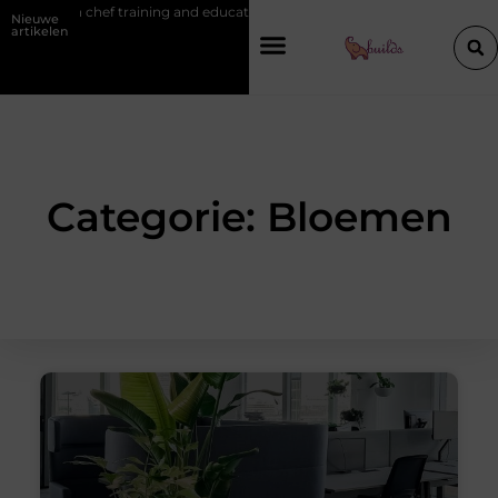
lgian chef training and education
Waarom je een vochtbestrijdingsbed
Nieuwe
artikelen
Categorie: Bloemen