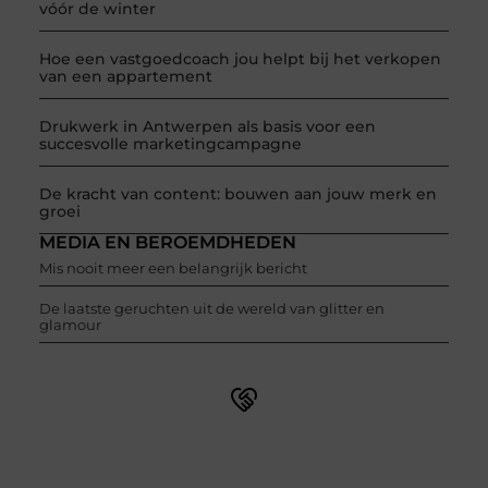
vóór de winter
Hoe een vastgoedcoach jou helpt bij het verkopen
van een appartement
Drukwerk in Antwerpen als basis voor een
succesvolle marketingcampagne
De kracht van content: bouwen aan jouw merk en
groei
MEDIA EN BEROEMDHEDEN
Mis nooit meer een belangrijk bericht
De laatste geruchten uit de wereld van glitter en
glamour
Word onderdeel van een actieve blogcommunity
Net begonnen met bloggen? Je staat er niet alleen voor!