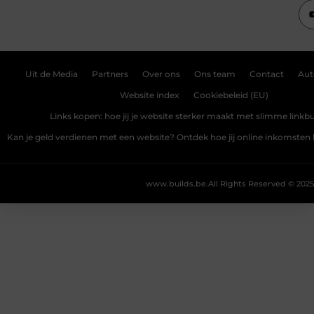
Uit de Media
Partners
Over ons
Ons team
Contact
Aut
Website index
Cookiebeleid (EU)
Links kopen: hoe jij je website sterker maakt met slimme linkbu
Kan je geld verdienen met een website? Ontdek hoe jij online inkomste
www.builds.be.
All Rights Reserved © 2025