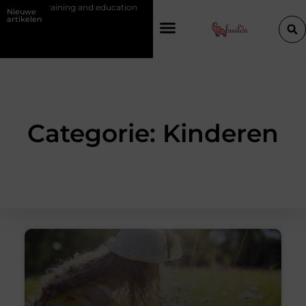
training and education
Waarom je een vochtbestrijdingsbedrijf inscha
Nieuwe
artikelen
Categorie: Kinderen