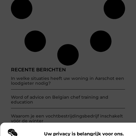
RECENTE BERICHTEN
In welke situaties heeft uw woning in Aarschot een
loodgieter nodig?
Word of advice on Belgian chef training and
education
Waarom je een vochtbestrijdingsbedrijf inschakelt
vóór de winter
Uw privacy is belangrijk voor ons.
Hoe een vastgoedcoach jou helpt bij het verkopen