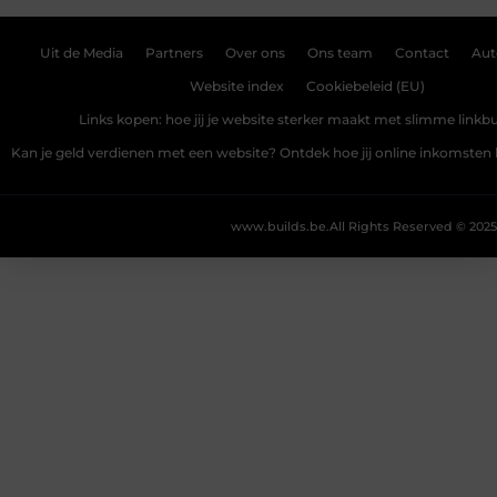
Uit de Media
Partners
Over ons
Ons team
Contact
Aut
Website index
Cookiebeleid (EU)
Links kopen: hoe jij je website sterker maakt met slimme linkbu
Kan je geld verdienen met een website? Ontdek hoe jij online inkomste
www.builds.be.
All Rights Reserved © 2025