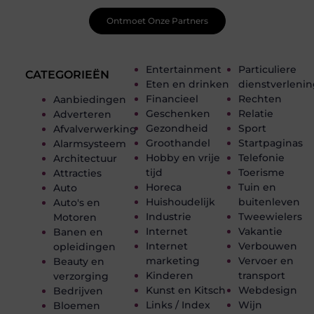
Ontmoet Onze Partners
Entertainment
Particuliere
CATEGORIEËN
Eten en drinken
dienstverleni
Financieel
Rechten
Aanbiedingen
Geschenken
Relatie
Adverteren
Gezondheid
Sport
Afvalverwerking
Groothandel
Startpaginas
Alarmsysteem
Hobby en vrije
Telefonie
Architectuur
tijd
Toerisme
Attracties
Horeca
Tuin en
Auto
Huishoudelijk
buitenleven
Auto's en
Industrie
Tweewielers
Motoren
Internet
Vakantie
Banen en
Internet
Verbouwen
opleidingen
marketing
Vervoer en
Beauty en
Kinderen
transport
verzorging
Kunst en Kitsch
Webdesign
Bedrijven
Links / Index
Wijn
Bloemen