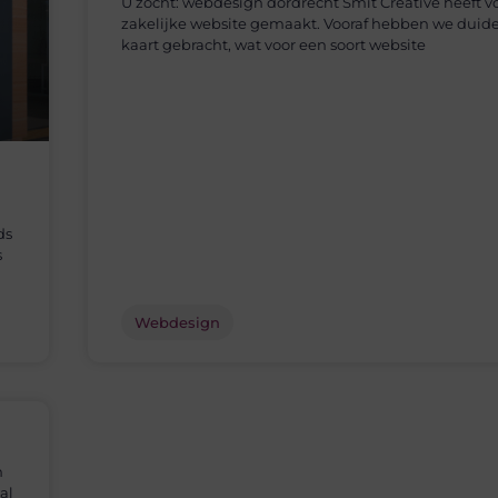
U zocht: webdesign dordrecht Smit Creative heeft v
zakelijke website gemaakt. Vooraf hebben we duidel
kaart gebracht, wat voor een soort website
ds
s
Webdesign
n
al