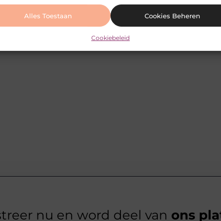
Alles Toestaan
Cookies Beheren
Cookiebeleid
treer nu en word deel van
ons pla