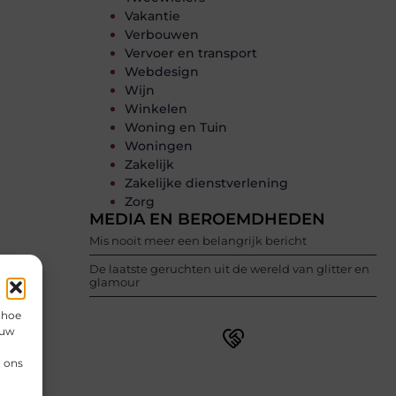
Vakantie
Verbouwen
Vervoer en transport
Webdesign
Wijn
Winkelen
Woning en Tuin
Woningen
Zakelijk
Zakelijke dienstverlening
Zorg
MEDIA EN BEROEMDHEDEN
Mis nooit meer een belangrijk bericht
De laatste geruchten uit de wereld van glitter en
glamour
 hoe
 uw
n ons
Word onderdeel van een actieve
blogcommunity