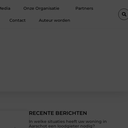
dcoach jou helpt bij het verkopen van een appartement
Drukwe
Media
Onze Organisatie
Partners
Contact
Auteur worden
RECENTE BERICHTEN
In welke situaties heeft uw woning in
Aarschot een loodgieter nodig?