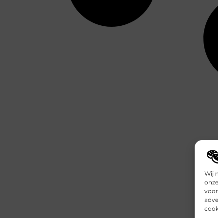
Wij 
onze
voor
adve
cook