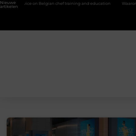
Nieuwe
vice on Belgian chef training and education
Waarom je een voch
artikelen