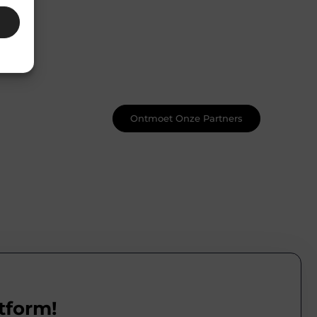
Net begonnen met bloggen? Je staat
er niet alleen voor! Sluit je aan bij een
ondersteunende community waar je
leert, groeit en ontdekt. Krijg tips,
feedback en inspiratie van andere
beginnende én ervaren bloggers.
Ontmoet Onze Partners
tform!