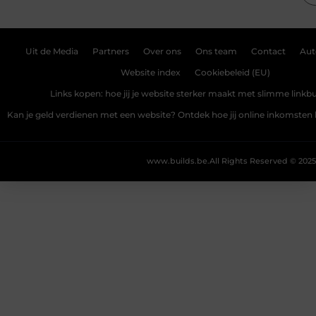
Uit de Media
Partners
Over ons
Ons team
Contact
Aut
Website index
Cookiebeleid (EU)
Links kopen: hoe jij je website sterker maakt met slimme linkbu
Kan je geld verdienen met een website? Ontdek hoe jij online inkomste
www.builds.be.
All Rights Reserved © 2025