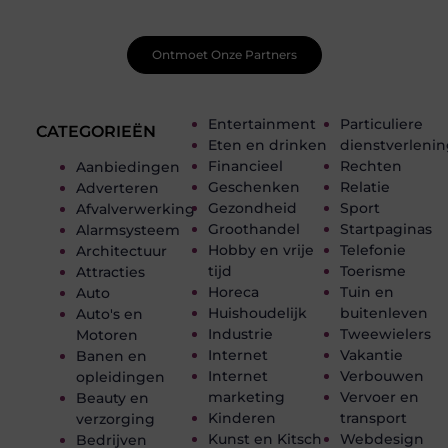
van andere beginnende én ervaren bloggers.
Ontmoet Onze Partners
Entertainment
Particuliere
CATEGORIEËN
Eten en drinken
dienstverleni
Financieel
Rechten
Aanbiedingen
Geschenken
Relatie
Adverteren
Gezondheid
Sport
Afvalverwerking
Groothandel
Startpaginas
Alarmsysteem
Hobby en vrije
Telefonie
Architectuur
tijd
Toerisme
Attracties
Horeca
Tuin en
Auto
Huishoudelijk
buitenleven
Auto's en
Industrie
Tweewielers
Motoren
Internet
Vakantie
Banen en
Internet
Verbouwen
opleidingen
marketing
Vervoer en
Beauty en
Kinderen
transport
verzorging
Kunst en Kitsch
Webdesign
Bedrijven