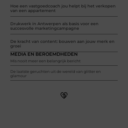
Hoe een vastgoedcoach jou helpt bij het verkopen
van een appartement
Drukwerk in Antwerpen als basis voor een
succesvolle marketingcampagne
De kracht van content: bouwen aan jouw merk en
groei
MEDIA EN BEROEMDHEDEN
Mis nooit meer een belangrijk bericht
De laatste geruchten uit de wereld van glitter en
glamour
Word onderdeel van een actieve blogcommunity
Net begonnen met bloggen? Je staat er niet alleen voor!
Sluit je aan bij een ondersteunende community waar je
leert, groeit en ontdekt. Krijg tips, feedback en inspiratie