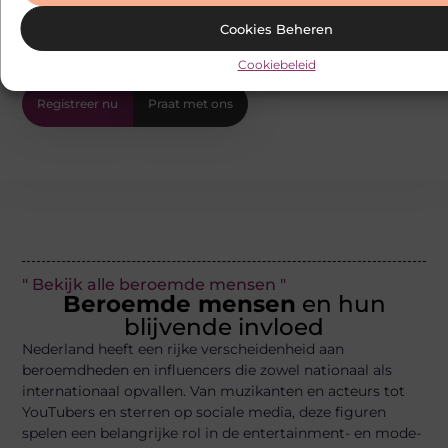
inspirerende blogs en bouw mee aan een
Cookies Beheren
levendige community. Registreer vandaag
nog en begin met bloggen.
Cookiebeleid
Registreer nu
Praat met ons
" Bekijk alle beroemde mensen "
Beroemde mensen
en hun
blijvende invloed
Nederland heeft een rijke verscheidenheid aan
beroemdheden en influencers die zowel nationaal als
internationaal opvallen. Van muzikanten en acteurs tot
YouTubers en sterren op sociale media, deze figuren
spelen een belangrijke rol in de entertainment- en mode-