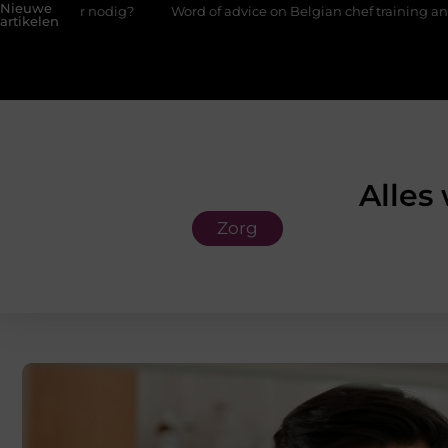
Nieuwe
 nodig?
Word of advice on Belgian chef training and education
artikelen
Alles
Zorg