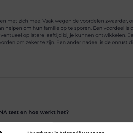
len met zich mee. Vaak wegen de voordelen zwaarder, 
n helpen om hun familie op te sporen. Een voordeel is
 eventueel op latere leeftijd bij je kunnen ontwikkelen. E
den om zeker te zijn. Een ander nadeel is de onrust di
NA test en hoe werkt het?
A testen zijn er beschikbaar?