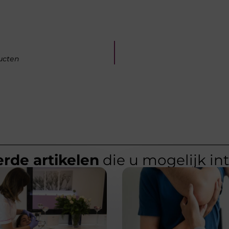
ucten
rde artikelen
die u mogelijk in