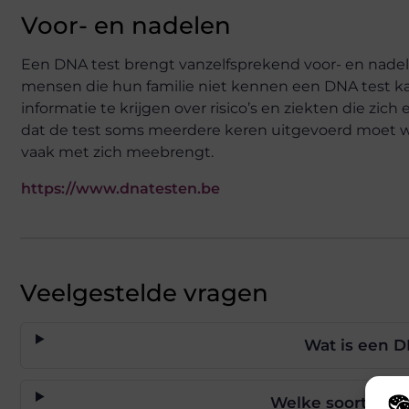
Voor- en nadelen
Een DNA test brengt vanzelfsprekend voor- en nade
mensen die hun familie niet kennen een DNA test ka
informatie te krijgen over risico’s en ziekten die zich
dat de test soms meerdere keren uitgevoerd moet wor
vaak met zich meebrengt.
https://www.dnatesten.be
Veelgestelde vragen
Wat is een D
Welke soorten DN