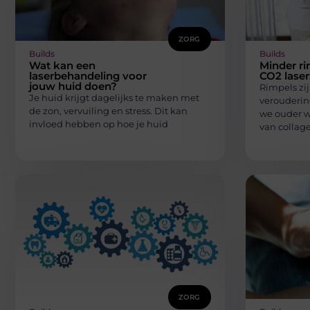
ZORG
Builds
Builds
Wat kan een
Minder r
laserbehandeling voor
CO2 laser
jouw huid doen?
Rimpels zi
Je huid krijgt dagelijks te maken met
verouderin
de zon, vervuiling en stress. Dit kan
we ouder w
invloed hebben op hoe je huid
van collag
ZORG