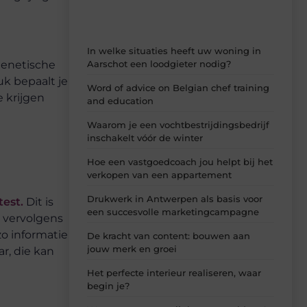
In welke situaties heeft uw woning in
 genetische
Aarschot een loodgieter nodig?
uk bepaalt je
Word of advice on Belgian chef training
 krijgen
and education
Waarom je een vochtbestrijdingsbedrijf
inschakelt vóór de winter
Hoe een vastgoedcoach jou helpt bij het
verkopen van een appartement
Drukwerk in Antwerpen als basis voor
est.
Dit is
een succesvolle marketingcampagne
n vervolgens
o informatie
De kracht van content: bouwen aan
jouw merk en groei
r, die kan
Het perfecte interieur realiseren, waar
begin je?