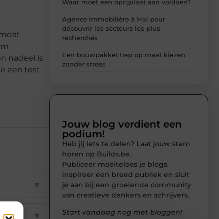
Waar moet een oprijplaat aan voldoen?
Agence immobilière à Hal pour
découvrir les secteurs les plus
omdat
recherchés
 om
Een bouwpakket trap op maat kiezen
en nadeel is
zonder stress
e een test
Jouw blog verdient een
podium!
Heb jij iets te delen? Laat jouw stem
horen op Builds.be.
Publiceer moeiteloos je blogs,
inspireer een breed publiek en sluit
▼
je aan bij een groeiende community
van creatieve denkers en schrijvers.
Start vandaag nog met bloggen!
▼