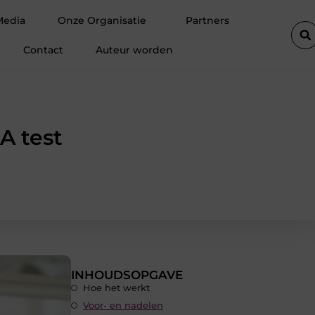
r
Hoe een vastgoedcoach jou helpt bij het verkopen van een a
Media
Onze Organisatie
Partners
Contact
Auteur worden
A test
INHOUDSOPGAVE
Hoe het werkt
Voor- en nadelen