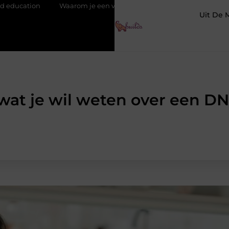
Waarom je een vochtbestrijdingsbedrijf inschakelt vóór de winte
Uit De 
 wat je wil weten over een DN