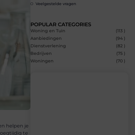
Veelgestelde vragen
POPULAR CATEGORIES
Woning en Tuin
(113 )
Aanbiedingen
(94 )
Dienstverlening
(82 )
Bedrijven
(75 )
Woningen
(70 )
Recente berichten
Laat je inspireren door de nieuwste
artikelen van Builds.be – dagelijks verse
content, boordevol ideeën, tips en
en helpen je
inzichten.
oegtijdig te