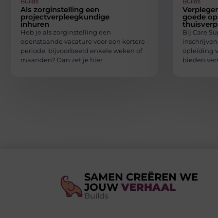
Builds
Builds
Als zorginstelling een
Verpleger
projectverpleegkundige
goede opl
inhuren
thuisverp
Heb je als zorginstelling een
Bij Care Su
openstaande vacature voor een kortere
inschrijve
periode, bijvoorbeeld enkele weken of
opleiding v
maanden? Dan zet je hier
bieden ver
SAMEN CREËREN WE
JOUW
VERHAAL
Builds