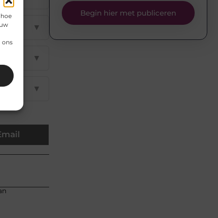
Begin hier met publiceren
 hoe
 uw
▼
n ons
▼
▼
Email
an