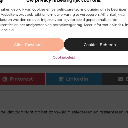
Uw privacy is belangrijk voor ons.
maken gebruik van cookies en vergelijkbare technologieën om te begrijpen
 website wordt gebruikt en om uw ervaring te verbeteren. Afhankelijk van
A test ziektes opsporen?
keuren worden cookies ingezet voor bijvoorbeeld gepersonaliseerde
rtenties en het analyseren van bezoekersgedrag. Meer informatie vindt u i
iebeleid.
oordelen van een DNA test?
Alles Toestaan
Cookies Beheren
len heeft een DNA test?
Cookiebeleid
Pinterest
LinkedIn
.be, dat zich richt op het zorgvuldig selecteren en presenteren v