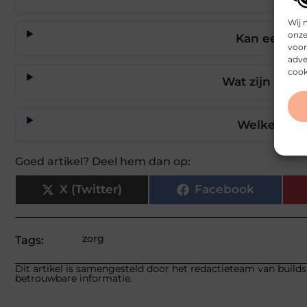
Wij 
onze
Kan een DN
voor
adve
cook
Wat zijn de v
Welke nade
Goed artikel? Deel hem dan op:
X (Twitter)
Facebook
zorg
Tags:
Dit artikel is samengesteld door het redactieteam van builds
betrouwbare informatie.