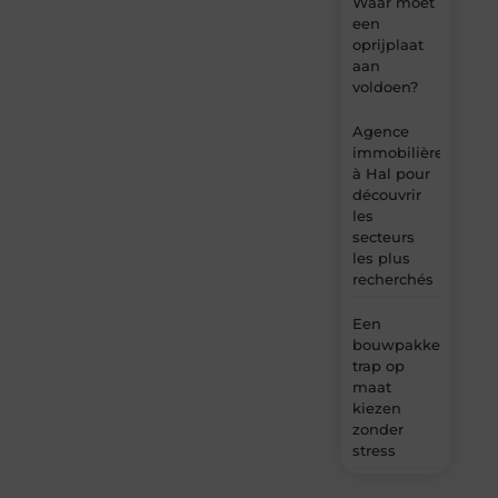
Waar moet
een
oprijplaat
aan
voldoen?
Agence
immobilière
à Hal pour
découvrir
les
secteurs
les plus
recherchés
Een
bouwpakket
trap op
maat
kiezen
zonder
stress