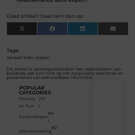
tweedehands auto kopen?
Goed artikel? Deel hem dan op:
X
Facebook
LinkedIn
Email
(Twitter)
Tags:
renault trafic leasen
Dit artikel is samengesteld door het redactieteam van
builds.be, dat zich richt op het zorgvuldig selecteren en
presenteren van betrouwbare informatie.
POPULAR
CATEGORIES
Woning
(113
Recente
en Tuin
)
berichten
(94
Laat
Aanbiedingen
)
je
inspireren
(82
Dienstverlening
door
)