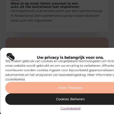
Waar je op moet letten wanneer je een
auto uit het buitenland laat importeren
De importauto is al enkele jaren aan een opmars bezig
in Nederland. Een toenemend aantal automobilisten
kiest voor het importeren
Uw privacy is belangrijk voor ons.
Wij maken gebruik van cookies en vergelijkbare technologieën om te b
onze website wordt gebruikt en om uw ervaring te verbeteren. Afhanke
voorkeuren worden cookies ingezet voor bijvoorbeeld gepersonaliseer
AUTO
advertenties en het analyseren van bezoekersgedrag. Meer informatie v
Builds
cookiebeleid.
Reinigingsmiddelen voor je wagen
Reinigingsmiddelen en poetsmiddelen voor je auto
Alles Toestaan
Wanneer je je wagen wilt schoonmaken dan is het
belangrijk dat je dit op
Cookies Beheren
Cookiebeleid