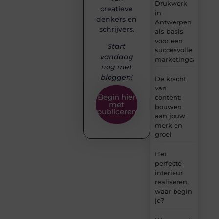
Drukwerk
creatieve
in
denkers en
Antwerpen
schrijvers.
als basis
voor een
Start
succesvolle
vandaag
marketingcampag
nog met
bloggen!
De kracht
van
Begin hier
content:
met
bouwen
publiceren
aan jouw
merk en
groei
Het
perfecte
interieur
realiseren,
waar begin
je?