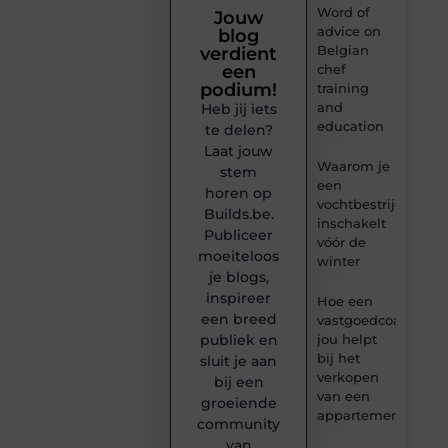
Word of
Jouw
advice on
blog
Belgian
verdient
chef
een
podium!
training
and
Heb jij iets
education
te delen?
Laat jouw
Waarom je
stem
een
horen op
vochtbestrijdingsbe
Builds.be.
inschakelt
Publiceer
vóór de
moeiteloos
winter
je blogs,
inspireer
Hoe een
een breed
vastgoedcoach
jou helpt
publiek en
bij het
sluit je aan
verkopen
bij een
van een
groeiende
appartement
community
van