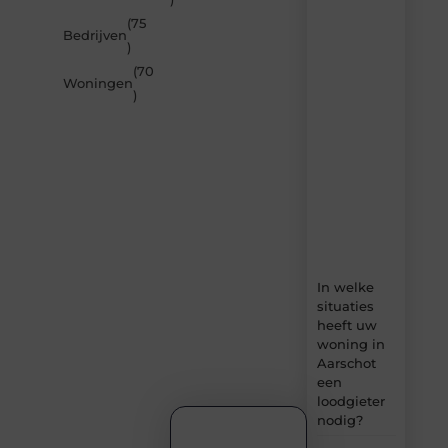
de
(75
nieuwste
Bedrijven
artikelen
)
van
(70
Builds.be
Woningen
)
–
dagelijks
verse
content,
boordevol
ideeën,
tips
en
inzichten.
In welke
situaties
heeft uw
woning in
Aarschot
een
loodgieter
nodig?