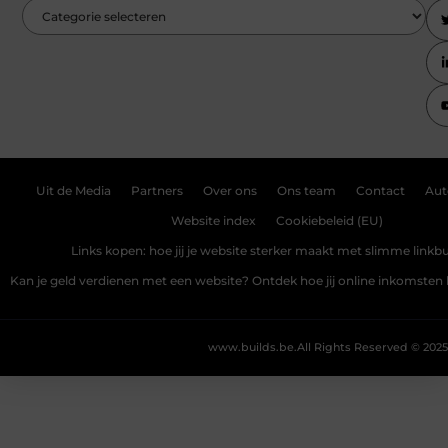
Uit de Media
Partners
Over ons
Ons team
Contact
Aut
Website index
Cookiebeleid (EU)
Links kopen: hoe jij je website sterker maakt met slimme linkbu
Kan je geld verdienen met een website? Ontdek hoe jij online inkomste
www.builds.be.
All Rights Reserved © 2025