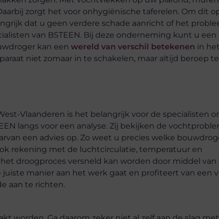
aarbij zorgt het voor onhygiënische taferelen. Om dit op
angrijk dat u geen verdere schade aanricht of het probl
ecialisten van BSTEEN. Bij deze onderneming kunt u ee
ouwdroger kan een
wereld van verschil betekenen
in he
araat niet zomaar in te schakelen, maar altijd beroep t
st-Vlaanderen is het belangrijk voor de specialisten o
EN langs voor een analyse. Zij bekijken de vochtprobl
rvan een advies op. Zo weet u precies welke bouwdrog
ok rekening met de luchtcirculatie, temperatuur en
t het droogproces versneld kan worden door middel van 
juiste manier aan het werk gaat en profiteert van een
 aan te richten.
 worden. Ga daarom zeker niet al zelf aan de slag met