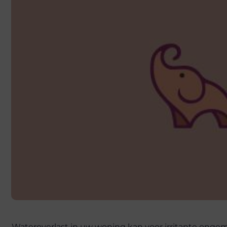
Wateroverlast in uw woning kan voor irritante onge