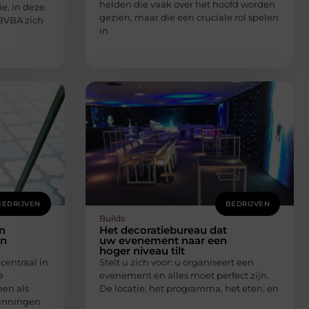
helden die vaak over het hoofd worden
e. In deze
gezien, maar die een cruciale rol spelen
BVBA zich
in
BEDRIJVEN
BEDRIJVEN
Builds
n
Het decoratiebureau dat
en
uw evenement naar een
hoger niveau tilt
entraal in
Stelt u zich voor: u organiseert een
e
evenement en alles moet perfect zijn.
nen als
De locatie, het programma, het eten, en
panningen