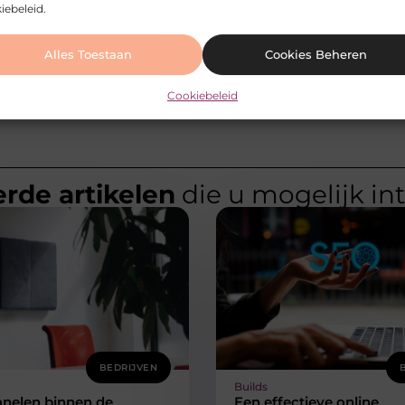
iebeleid.
r
Alles Toestaan
Cookies Beheren
Cookiebeleid
rde artikelen
die u mogelijk in
BEDRIJVEN
Builds
anelen binnen de
Een effectieve online