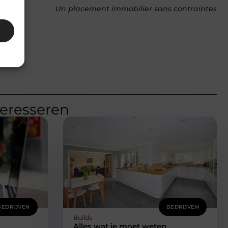
Un placement immobilier sans contraintes
teresseren
BEDRIJVEN
BEDRIJVEN
Builds
Alles wat je moet weten