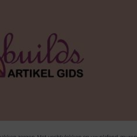
makken zorgen. Met vochtvlekken op uw plafond, muren 