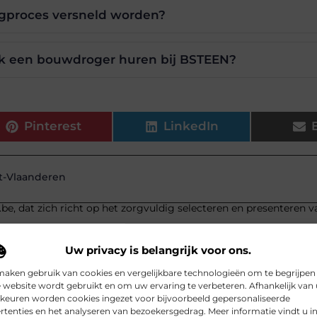
gproces versneld worden?
ik een bouwdroger huren bij BSTEEN?
Pinterest
LinkedIn
-Vlaanderen
.be, dat zich richt op het zorgvuldig selecteren en presenteren v
Uw privacy is belangrijk voor ons.
maken gebruik van cookies en vergelijkbare technologieën om te begrijpen
 website wordt gebruikt en om uw ervaring te verbeteren. Afhankelijk van
keuren worden cookies ingezet voor bijvoorbeeld gepersonaliseerde
rtenties en het analyseren van bezoekersgedrag. Meer informatie vindt u i