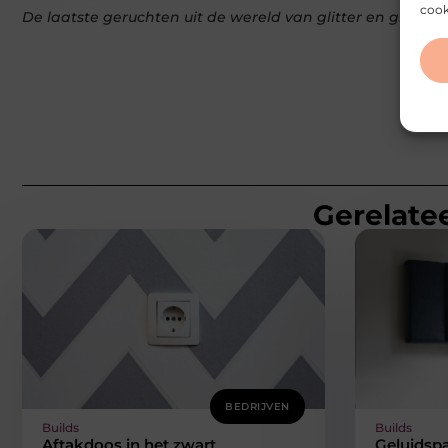
cook
De laatste geruchten uit de wereld van glitter en glamou
Gerelatee
BEDRIJVEN
Builds
Builds
Aftakdoos in het zwart
Geluidsp