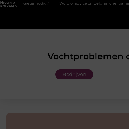
Nieuwe
 nodig?
Word of advice on Belgian chef training and education
artikelen
Vochtproblemen o
Bedrijven