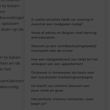
 te lossen
eem
n bouwdroger
In welke situaties heeft uw woning in
t oplossen
Aarschot een loodgieter nodig?
e doen op de
Word of advice on Belgian chef training
and education
Waarom je een vochtbestrijdingsbedrijf
inschakelt vóór de winter
m te kijken
Hoe een vastgoedcoach jou helpt bij het
emen en de
verkopen van een appartement
er het
Drukwerk in Antwerpen als basis voor
een succesvolle marketingcampagne
ventilatoren
De kracht van content: bouwen aan
 vakkundig
jouw merk en groei
Het perfecte interieur realiseren, waar
begin je?