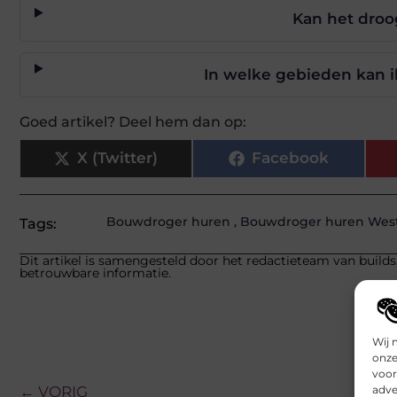
Kan het droo
In welke gebieden kan 
Goed artikel? Deel hem dan op:
X (Twitter)
Facebook
Bouwdroger huren
,
Bouwdroger huren West
Tags:
Dit artikel is samengesteld door het redactieteam van builds
betrouwbare informatie.
Wij 
onze
voor
adve
← VORIG