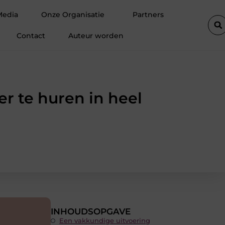
r
Hoe een vastgoedcoach jou helpt bij het verkopen van een a
Media
Onze Organisatie
Partners
Contact
Auteur worden
 te huren in heel
INHOUDSOPGAVE
Een vakkundige uitvoering