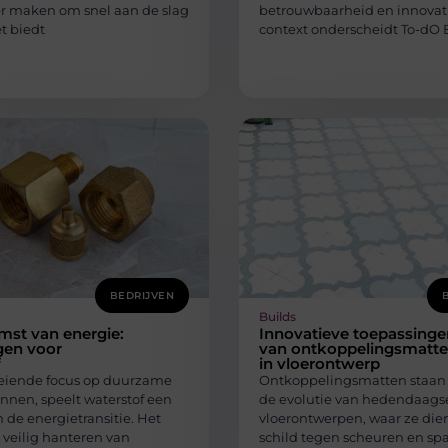
r maken om snel aan de slag
betrouwbaarheid en innovati
t biedt
context onderscheidt To-dO 
BEDRIJVEN
Builds
mst van energie:
Innovatieve toepassinge
gen voor
van ontkoppelingsmatt
f
in vloerontwerp
eiende focus op duurzame
Ontkoppelingsmatten staan c
nnen, speelt waterstof een
de evolutie van hedendaags
in de energietransitie. Het
vloerontwerpen, waar ze die
n veilig hanteren van
schild tegen scheuren en s