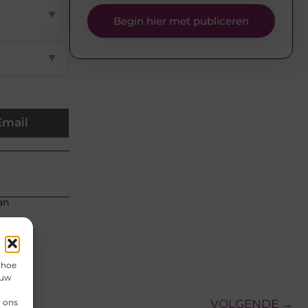
▼
Begin hier met publiceren
▼
Email
an
 hoe
 uw
n ons
VOLGENDE →