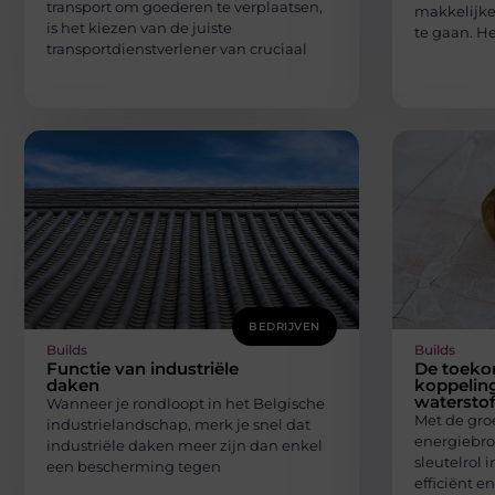
transport om goederen te verplaatsen,
makkelijke
is het kiezen van de juiste
te gaan. He
transportdienstverlener van cruciaal
BEDRIJVEN
Builds
Builds
Functie van industriële
De toeko
daken
koppelin
watersto
Wanneer je rondloopt in het Belgische
Met de gro
industrielandschap, merk je snel dat
energiebro
industriële daken meer zijn dan enkel
sleutelrol 
een bescherming tegen
efficiënt e