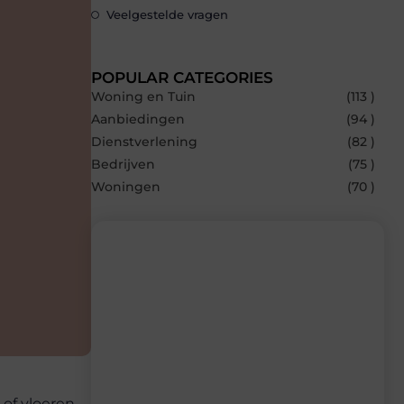
Veelgestelde vragen
POPULAR CATEGORIES
Woning en Tuin
(113 )
Aanbiedingen
(94 )
Dienstverlening
(82 )
Bedrijven
(75 )
Woningen
(70 )
Recente berichten
Laat je inspireren door de nieuwste
artikelen van Builds.be – dagelijks verse
content, boordevol ideeën, tips en
inzichten.
of vloeren