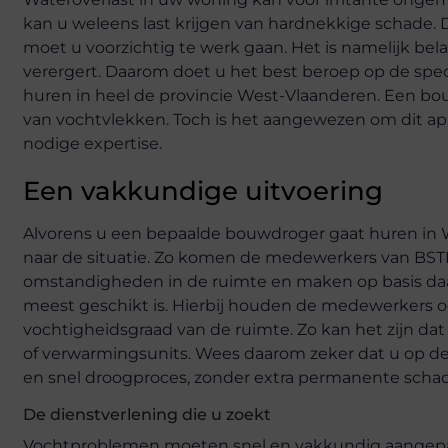
kan u weleens last krijgen van hardnekkige schade. D
moet u voorzichtig te werk gaan. Het is namelijk bel
verergert. Daarom doet u het best beroep op de sp
huren in heel de provincie West-Vlaanderen. Een b
van vochtvlekken. Toch is het aangewezen om dit app
nodige expertise.
Een vakkundige uitvoering
Alvorens u een bepaalde bouwdroger gaat huren in We
naar de situatie. Zo komen de medewerkers van BSTE
omstandigheden in de ruimte en maken op basis daa
meest geschikt is. Hierbij houden de medewerkers o
vochtigheidsgraad van de ruimte. Zo kan het zijn da
of verwarmingsunits. Wees daarom zeker dat u op de 
en snel droogproces, zonder extra permanente schade
De dienstverlening die u zoekt
Vochtproblemen moeten snel en vakkundig aangepakt