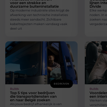
voor een strakke en
lijnen Int
duurzame buiteninstallatie
Divide
Op moderne industriële sites krijgt de
Elke werkp
afwerking van technische installaties
noden. In e
steeds meer aandacht. Zichtbare
zoeken naar
kabeltrajecten maken vandaag vaak
vergaderza
deel uit
BEDRIJVEN
Builds
Builds
Top 5 tips voor bedrijven
Voordele
die transportdiensten van
een inte
en naar België zoeken
Werken via
Als jouw bedrijf afhankelijk is van
verschillen