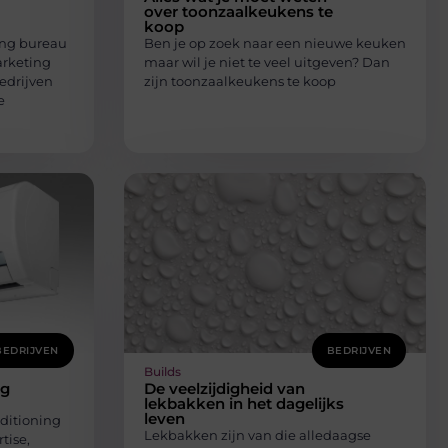
over toonzaalkeukens te
koop
ing bureau
Ben je op zoek naar een nieuwe keuken
arketing
maar wil je niet te veel uitgeven? Dan
edrijven
zijn toonzaalkeukens te koop
e
BEDRIJVEN
BEDRIJVEN
Builds
ng
De veelzijdigheid van
lekbakken in het dagelijks
leven
ditioning
Lekbakken zijn van die alledaagse
tise,