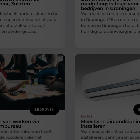
erior, Solid en
marketingstrategie voor
bedrijven in Groningen
lek heeft andere akoestische
Wat doet een online market
en open kantoor is het vaak
in Groningen? Een online m
 stilteplekken, terwijl
bureau in Groningen helpt b
len eerder gebaat
hun digitale aanwezigheid t
BEDRIJVEN
Builds
n van werken via
Meester in airconditioni
rimbureau
installeren
 een interimbureau heeft
Wanneer je denkt aan aircon
de voordelen die het
installeren, denk je aan exper