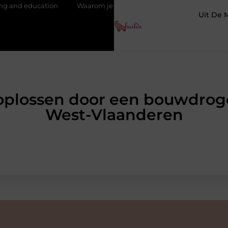
Waarom je een vochtbestrijdingsbedrijf inschakelt vóór de winte
Uit De 
plossen door een bouwdroger
West-Vlaanderen