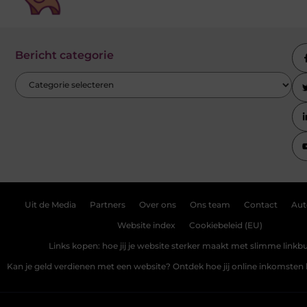
Bericht categorie
Uit de Media
Partners
Over ons
Ons team
Contact
Aut
Website index
Cookiebeleid (EU)
Links kopen: hoe jij je website sterker maakt met slimme linkbu
Kan je geld verdienen met een website? Ontdek hoe jij online inkomste