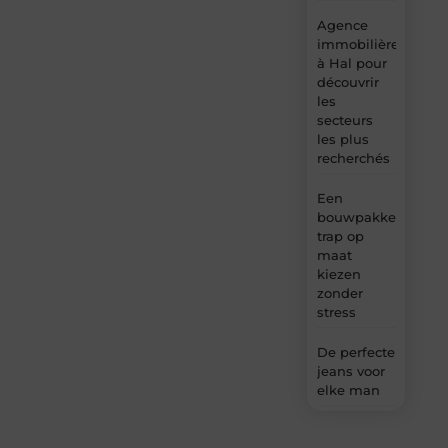
Agence
immobilière
à Hal pour
découvrir
les
secteurs
les plus
recherchés
Een
bouwpakket
trap op
maat
kiezen
zonder
stress
De perfecte
jeans voor
elke man