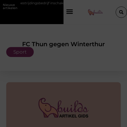
bestrijdingsbedrijf inschakelt vóór de winter
Hoe een vastgoedcoach 
Nieuwe
artikelen
FC Thun gegen Winterthur
Sport