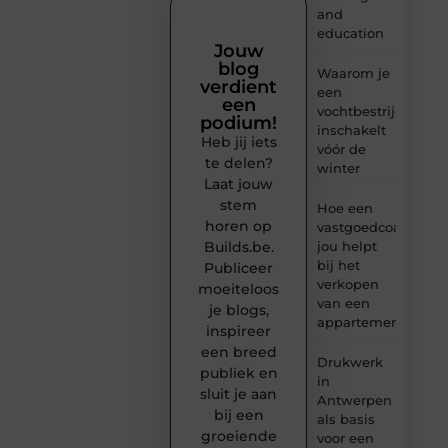
and
education
Jouw
blog
Waarom je
verdient
een
een
vochtbestrijdingsbe
podium!
inschakelt
Heb jij iets
vóór de
te delen?
winter
Laat jouw
stem
Hoe een
horen op
vastgoedcoach
Builds.be.
jou helpt
bij het
Publiceer
verkopen
moeiteloos
van een
je blogs,
appartement
inspireer
een breed
Drukwerk
publiek en
in
sluit je aan
Antwerpen
bij een
als basis
groeiende
voor een