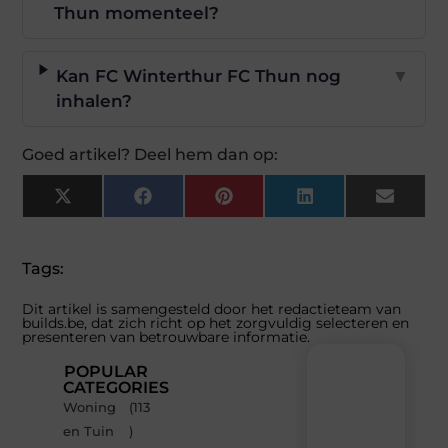
Thun momenteel?
Kan FC Winterthur FC Thun nog
▼
inhalen?
Goed artikel? Deel hem dan op:
X
Facebook
Pinterest
LinkedIn
Email
(Twitter)
Tags:
Dit artikel is samengesteld door het redactieteam van
builds.be, dat zich richt op het zorgvuldig selecteren en
presenteren van betrouwbare informatie.
POPULAR
CATEGORIES
Woning
(113
Recente
en Tuin
)
berichten