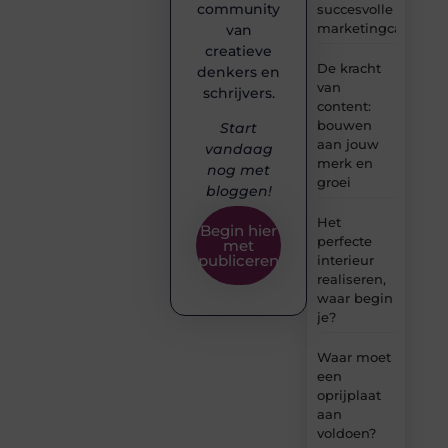
community
succesvolle
marketingcampag
van
creatieve
De kracht
denkers en
van
schrijvers.
content:
bouwen
Start
aan jouw
vandaag
merk en
nog met
groei
bloggen!
Het
Begin hier
perfecte
met
publiceren
interieur
realiseren,
waar begin
je?
Waar moet
een
oprijplaat
aan
voldoen?