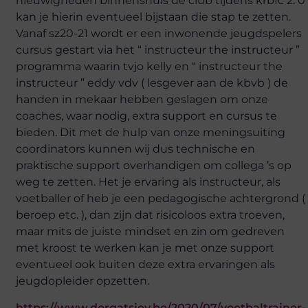
nieuwigheden binnenshuis de club tijdens krbfc 2. 0
kan je hierin eventueel bijstaan die stap te zetten.
Vanaf sz20-21 wordt er een inwonende jeugdspelers
cursus gestart via het “ instructeur the instructeur ”
programma waarin tvjo kelly en “ instructeur the
instructeur ” eddy vdv ( lesgever aan de kbvb ) de
handen in mekaar hebben geslagen om onze
coaches, waar nodig, extra support en cursus te
bieden. Dit met de hulp van onze meningsuiting
coordinators kunnen wij dus technische en
praktische support overhandigen om collega ’s op
weg te zetten. Het je ervaring als instructeur, als
voetballer of heb je een pedagogische achtergrond (
beroep etc. ), dan zijn dat risicoloos extra troeven,
maar mits de juiste mindset en zin om gedreven
met kroost te werken kan je met onze support
eventueel ook buiten deze extra ervaringen als
jeugdopleider opzetten.
https://www.dergatsjev.be/2020/07/voetbaltrainer-