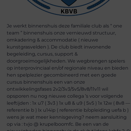
Je werkt binnenshuis deze familiale club als “ one
team ” binnenshuis onze vernieuwd structuur,
omkadering & accommodatie ( nieuwe
kunstgrasvelden ). De club biedt inwonende
begeleiding, cursus, support &
doorgroeimogelijkheden. We wegbrengen spelers
op interprovinciaal en/of regionale niveau en bieden
hen spelplezier gecombineerd met een goede
cursus binnenshuis een van onze
ontwikkelingsfases 2v2/3v3/5v5/8v8/11v11 wil
opsporen nu nog nieuwe collega ’s voor volgende
leeftijden : 1x u7 ( 3v3 ) 1x u8 & u9 ( 5v5 ) 1x 12w ( 8v8 —
referentie b ) lx u14ip ( referentie b/opleiding uefa b )
wens je wat meer kennisgeving? neem aansluiting
op via : tvjo @ krupelboomfc. Be een van de