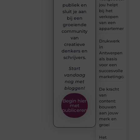
jou helpt
publiek en
bij het
sluit je aan
verkopen
bij een
van een
groeiende
appartement
community
van
Drukwerk
creatieve
in
denkers en
Antwerpen
schrijvers.
als basis
voor een
Start
succesvolle
vandaag
marketingcampag
nog met
bloggen!
De kracht
van
Begin hier
content:
met
bouwen
publiceren
aan jouw
merk en
groei
Het