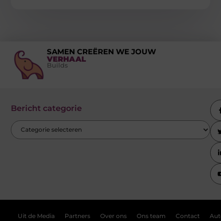
SAMEN CREËREN WE JOUW
VERHAAL
Builds
Bericht categorie
Uit de Media
Partners
Over ons
Ons team
Contact
Aut