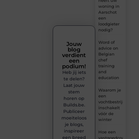
heeft uw
woning in
Aarschot
een
loodgieter
nodig?
Word of
Jouw
advice on
blog
Belgian
verdient
chef
een
podium!
training
and
Heb jij iets
education
te delen?
Laat jouw
Waarom je
stem
een
horen op
vochtbestrijdingsbe
Builds.be.
inschakelt
Publiceer
vóór de
moeiteloos
winter
je blogs,
inspireer
Hoe een
een breed
vastgoedcoach