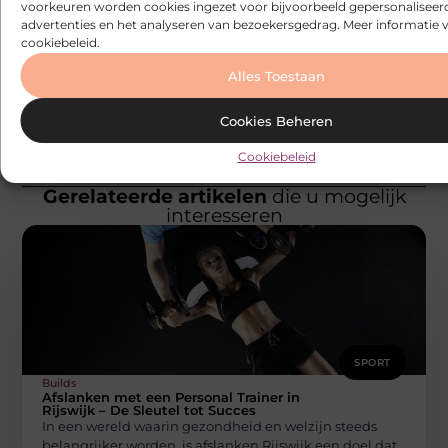
trap op
voorkeuren worden cookies ingezet voor bijvoorbeeld gepersonaliseer
maat
advertenties en het analyseren van bezoekersgedrag. Meer informatie v
kiezen
cookiebeleid.
zonder
Alles Toestaan
stress
Cookies Beheren
Cookiebeleid
Gerelateerde artikelen
die u mogelijk
interesseren
SPORT
Builds
Afslanken met een Personal Trainer in
Rijswijk – De Sleutel tot Succes
In een wereld waarin gezondheid en welzijn steeds
belangrijker worden, is afslanken Rijswijk een doel dat