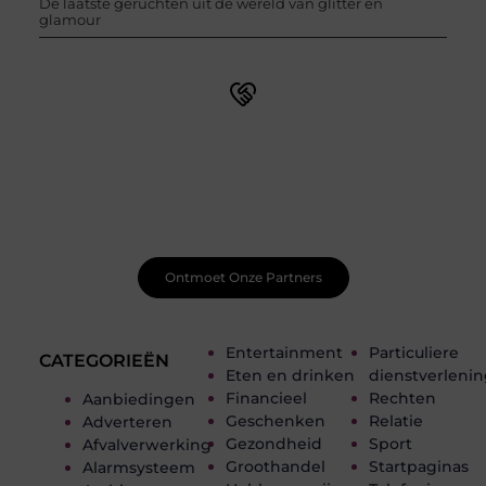
De laatste geruchten uit de wereld van glitter en
glamour
Word onderdeel van een actieve blogcommunity
Net begonnen met bloggen? Je staat er niet alleen voor!
Sluit je aan bij een ondersteunende community waar je
leert, groeit en ontdekt. Krijg tips, feedback en inspiratie
van andere beginnende én ervaren bloggers.
Ontmoet Onze Partners
Entertainment
Particuliere
CATEGORIEËN
Eten en drinken
dienstverleni
Financieel
Rechten
Aanbiedingen
Geschenken
Relatie
Adverteren
Gezondheid
Sport
Afvalverwerking
Groothandel
Startpaginas
Alarmsysteem