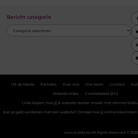
Bericht categorie
Uit de Media
Partners
Over ons
Ons team
Contact
Aut
Website index
Cookiebeleid (EU)
Links kopen: hoe jij je website sterker maakt met slimme linkbu
Kan je geld verdienen met een website? Ontdek hoe jij online inkomste
www.builds.be.
All Rights Reserved © 2025