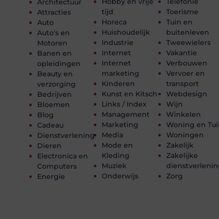
Hobby en vrije
Telefonie
Architectuur
tijd
Toerisme
Attracties
Horeca
Tuin en
Auto
Huishoudelijk
buitenleven
Auto's en
Industrie
Tweewielers
Motoren
Internet
Vakantie
Banen en
Internet
Verbouwen
opleidingen
marketing
Vervoer en
Beauty en
Kinderen
transport
verzorging
Kunst en Kitsch
Webdesign
Bedrijven
Links / Index
Wijn
Bloemen
Management
Winkelen
Blog
Marketing
Woning en Tui
Cadeau
Media
Woningen
Dienstverlening
Mode en
Zakelijk
Dieren
Kleding
Zakelijke
Electronica en
Muziek
dienstverleni
Computers
Onderwijs
Zorg
Energie