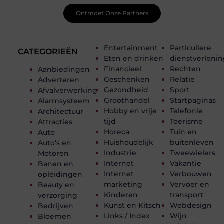
Ontmoet Onze Partners
Entertainment
Particuliere
CATEGORIEËN
Eten en drinken
dienstverleni
Financieel
Rechten
Aanbiedingen
Geschenken
Relatie
Adverteren
Gezondheid
Sport
Afvalverwerking
Groothandel
Startpaginas
Alarmsysteem
Hobby en vrije
Telefonie
Architectuur
tijd
Toerisme
Attracties
Horeca
Tuin en
Auto
Huishoudelijk
buitenleven
Auto's en
Industrie
Tweewielers
Motoren
Internet
Vakantie
Banen en
Internet
Verbouwen
opleidingen
marketing
Vervoer en
Beauty en
Kinderen
transport
verzorging
Kunst en Kitsch
Webdesign
Bedrijven
Links / Index
Wijn
Bloemen