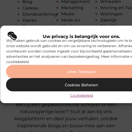
Management
Winkelen
Blog
Marketing
Woning en Tui
Cadeau
Media
Woningen
Dienstverlening
Mode en
Zakelijk
Dieren
Kleding
Zakelijke
Electronica en
Muziek
dienstverleni
Computers
Uw privacy is belangrijk voor ons.
Onderwijs
Zorg
Energie
Wij maken gebruik van cookies en vergelijkbare technologieën om te b
onze website wordt gebruikt en om uw ervaring te verbeteren. Afhanke
voorkeuren worden cookies ingezet voor bijvoorbeeld gepersonaliseer
advertenties en het analyseren van bezoekersgedrag. Meer informatie v
cookiebeleid.
Alles Toestaan
Cookies Beheren
Registreer nu en word deel van
ons
Cookiebeleid
platform!
Ben jij een gepassioneerde schrijver of een
nieuwsgierige lezer? Sluit je aan bij ons
blogplatform en deel jouw verhalen, ontdek
inspirerende blogs en bouw mee aan een