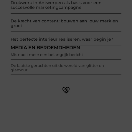
Drukwerk in Antwerpen als basis voor een
succesvolle marketingcampagne
De kracht van content: bouwen aan jouw merk en
groei
Het perfecte interieur realiseren, waar begin je?
MEDIA EN BEROEMDHEDEN
Mis nooit meer een belangrijk bericht
De laatste geruchten uit de wereld van glitter en
glamour
Word onderdeel van een actieve blogcommunity
Net begonnen met bloggen? Je staat er niet alleen voor!
Sluit je aan bij een ondersteunende community waar je
leert, groeit en ontdekt. Krijg tips, feedback en inspiratie
van andere beginnende én ervaren bloggers.