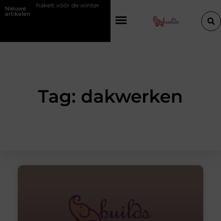
jf inschakelt vóór de winter
Hoe een vastgoedcoach jou helpt bij he
Nieuwe
artikelen
Tag: dakwerken