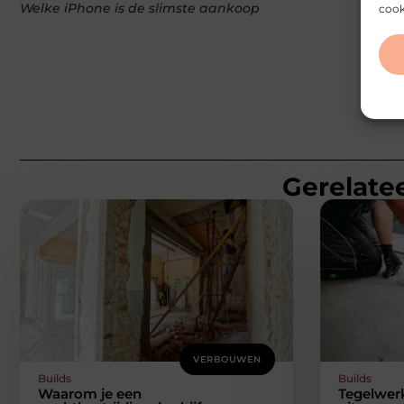
Welke iPhone is de slimste aankoop
cook
Gerelatee
VERBOUWEN
Builds
Builds
Waarom je een
Tegelwerk