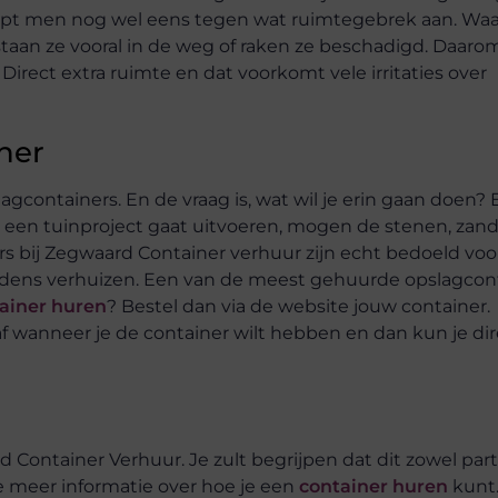
opt men nog wel eens tegen wat ruimtegebrek aan. Waar l
staan ze vooral in de weg of raken ze beschadigd. Daaro
. Direct extra ruimte en dat voorkomt vele irritaties over
ner
lagcontainers. En de vraag is, wat wil je erin gaan doen?
d een tuinproject gaat uitvoeren, mogen de stenen, zan
s bij Zegwaard Container verhuur zijn echt bedoeld voo
jdens verhuizen. Een van de meest gehuurde opslagcont
tainer huren
? Bestel dan via de website jouw container. 
 af wanneer je de container wilt hebben en dan kun je di
ontainer Verhuur. Je zult begrijpen dat dit zowel parti
je meer informatie over hoe je een
container huren
kunt.