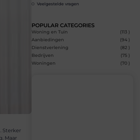
Veelgestelde vragen
POPULAR CATEGORIES
Woning en Tuin
(113 )
Aanbiedingen
(94 )
Dienstverlening
(82 )
Bedrijven
(75 )
Woningen
(70 )
Recente berichten
Laat je inspireren door de nieuwste
artikelen van Builds.be – dagelijks verse
content, boordevol ideeën, tips en
. Sterker
inzichten.
g. Maar