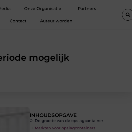
 winter
Hoe een vastgoedcoach jou helpt bij het verkopen van
Media
Onze Organisatie
Partners
Contact
Auteur worden
eriode mogelijk
INHOUDSOPGAVE
De grootte van de opslagcontainer
Markten voor opslagcontainers