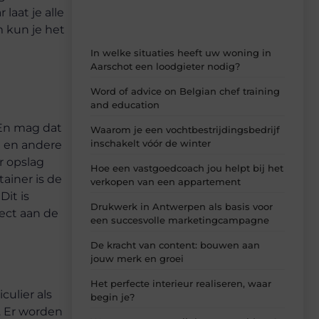
aat je alle
m kun je het
In welke situaties heeft uw woning in
Aarschot een loodgieter nodig?
Word of advice on Belgian chef training
and education
 En mag dat
Waarom je een vochtbestrijdingsbedrijf
inschakelt vóór de winter
d en andere
r opslag
Hoe een vastgoedcoach jou helpt bij het
ainer is de
verkopen van een appartement
Dit is
Drukwerk in Antwerpen als basis voor
rect aan de
een succesvolle marketingcampagne
De kracht van content: bouwen aan
jouw merk en groei
Het perfecte interieur realiseren, waar
culier als
begin je?
 Er worden