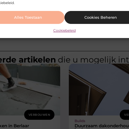
iebeleid.
Alles Toestaan
Cookies Beheren
Cookiebeleid
rde artikelen
die u mogelijk in
VERBOUWEN
VE
Builds
en in Berlaar
Duurzaam dakonderhou