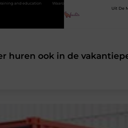
ation
Waarom je een vochtbestrijdingsbedrijf inschakelt vóór de
Uit De 
r huren ook in de vakantiep