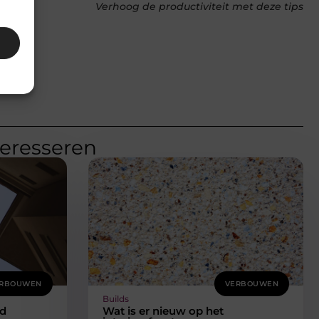
Verhoog de productiviteit met deze tips
teresseren
RBOUWEN
VERBOUWEN
Builds
d
Wat is er nieuw op het