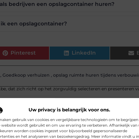
als bedrijven een opslagcontainer huren?
 ik een opslagcontainer?
Pinterest
LinkedIn
,
Goedkoop verhuizen
,
opslag ruimte huren tijdens verbouw
.be, dat zich richt op het zorgvuldig selecteren en presenteren v
Uw privacy is belangrijk voor ons.
maken gebruik van cookies en vergelijkbare technologieën om te begrijpen
 website wordt gebruikt en om uw ervaring te verbeteren. Afhankelijk van
keuren worden cookies ingezet voor bijvoorbeeld gepersonaliseerde
rtenties en het analyseren van bezoekersgedrag. Meer informatie vindt u i