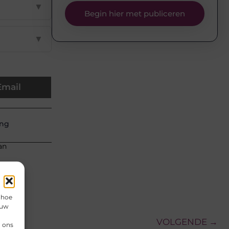
▼
Begin hier met publiceren
▼
Email
ing
an
 hoe
 uw
VOLGENDE →
n ons