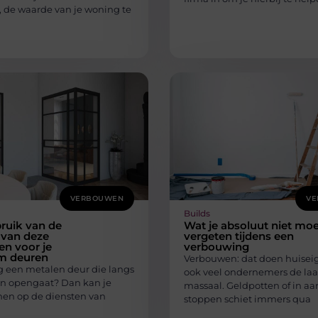
, de waarde van je woning te
VERBOUWEN
VE
Builds
ruik van de
Wat je absoluut niet mo
 van deze
vergeten tijdens een
en voor je
verbouwing
m deuren
Verbouwen: dat doen huisei
ag een metalen deur die langs
ook veel ondernemers de laat
n opengaat? Dan kan je
massaal. Geldpotten of in a
nen op de diensten van
stoppen schiet immers qua