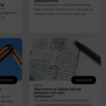
interieurfront
ng
Interieurdesign is altijd in beweging.
 is
Wat vorig jaar helemaal in was, kan nu
ngeigenaar
alweer passé zijn. Dit jaar zien we
 wil
RBOUWEN
VERBOUWEN
Builds
n
Wat komt er kijken bij het
plaatsen van een
aanbouw?
 op til?
Wil je een aanbouw laten plaatsen?
essionele
Lees dan deze blogpost goed door. Er
en.