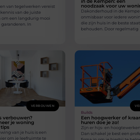
in de Kempen: een
noodzaak voor uw woni
ren van tegelwerken vereist
Dakonderhoud in de Kempen
 kennis van de juiste
onmisbaar voor iedere woni
 om een langdurig mooi
die zijn huis in de beste staat
e garanderen. In
behouden. Door regelmatig
VERBOUWEN
VE
Builds
s verbouwen?
Een hoogwerker of kraa
meer je woning
huren doe je zo!
tips
Zijn er hijs- en hoogtewerken
wing van je huis is een
Dan schakel je best een prof
er om je leefruimte te
firma in om je hierbij te help