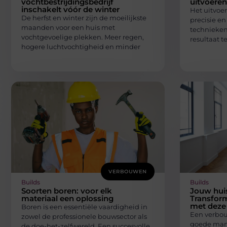
vochtbestrijdingsbedrijf
uitvoeren
inschakelt vóór de winter
Het uitvoe
De herfst en winter zijn de moeilijkste
precisie en
maanden voor een huis met
technieken
vochtgevoelige plekken. Meer regen,
resultaat t
hogere luchtvochtigheid en minder
VERBOUWEN
Builds
Builds
Soorten boren: voor elk
Jouw hui
materiaal een oplossing
Transfor
met deze 
Boren is een essentiële vaardigheid in
Een verbou
zowel de professionele bouwsector als
goede mani
de doe-het-zelfwereld. Een succesvolle