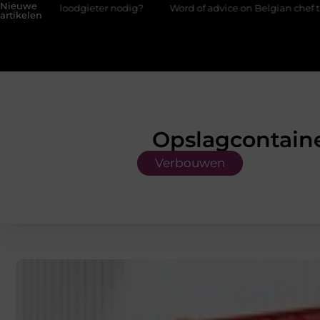
Nieuwe
gieter nodig?
Word of advice on Belgian chef training and educ
artikelen
Opslagcontaine
Verbouwen