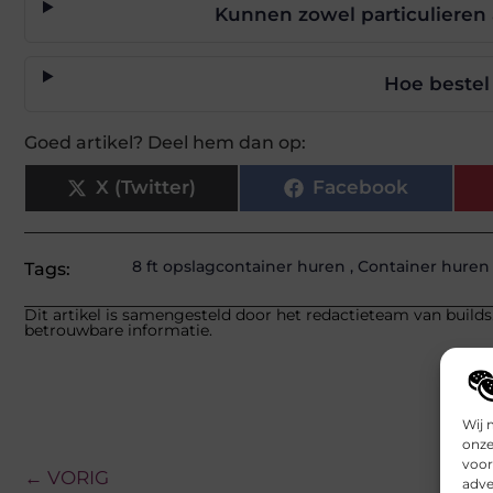
Kunnen zowel particulieren 
Hoe bestel
Goed artikel? Deel hem dan op:
X (Twitter)
Facebook
8 ft opslagcontainer huren
,
Container huren
Tags:
Dit artikel is samengesteld door het redactieteam van builds
betrouwbare informatie.
Wij 
onze
voor
← VORIG
adve