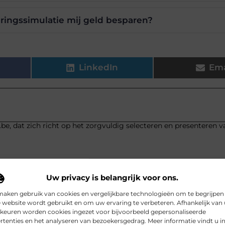
ringssimulatie mij geld besparen?
LinkedIn
Ema
.be, dat zich richt op het zorgvuldig selecteren en presenteren v
Uw privacy is belangrijk voor ons.
maken gebruik van cookies en vergelijkbare technologieën om te begrijpen
 website wordt gebruikt en om uw ervaring te verbeteren. Afhankelijk van
keuren worden cookies ingezet voor bijvoorbeeld gepersonaliseerde
rtenties en het analyseren van bezoekersgedrag. Meer informatie vindt u i