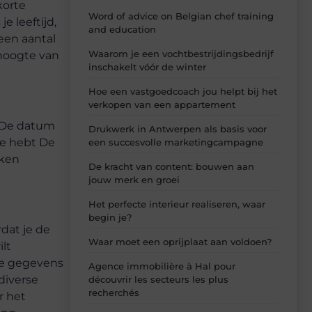
korte
Word of advice on Belgian chef training
e leeftijd,
and education
 een aantal
Waarom je een vochtbestrijdingsbedrijf
 hoogte van
inschakelt vóór de winter
Hoe een vastgoedcoach jou helpt bij het
verkopen van een appartement
g De datum
Drukwerk in Antwerpen als basis voor
ie hebt De
een succesvolle marketingcampagne
kken
De kracht van content: bouwen aan
jouw merk en groei
Het perfecte interieur realiseren, waar
begin je?
rdat je de
Waar moet een oprijplaat aan voldoen?
ilt
je gegevens
Agence immobilière à Hal pour
diverse
découvrir les secteurs les plus
recherchés
r het