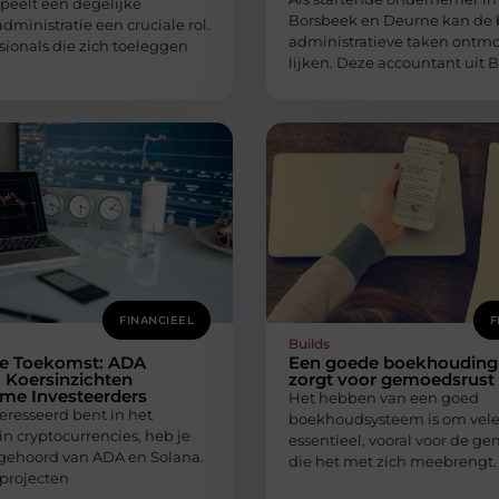
peelt een degelijke
Borsbeek en Deurne kan de 
administratie een cruciale rol.
administratieve taken ontm
sionals die zich toeleggen
lijken. Deze accountant uit 
FINANCIEEL
F
Builds
e Toekomst: ADA
Een goede boekhouding
 Koersinzichten
zorgt voor gemoedsrust
mme Investeerders
Het hebben van een goed
teresseerd bent in het
boekhoudsysteem is om vel
in cryptocurrencies, heb je
essentieel, vooral voor de g
gehoord van ADA en Solana.
die het met zich meebrengt.
projecten