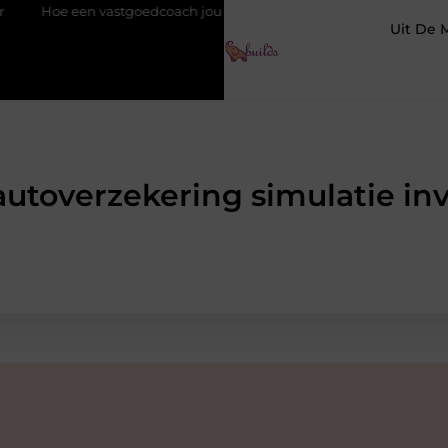
vastgoedcoach jou helpt bij het verkopen van een appartement
Uit De 
autoverzekering simulatie inv