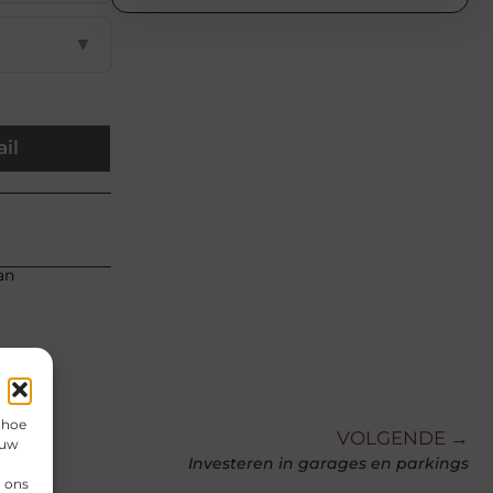
▼
il
an
 hoe
VOLGENDE →
 uw
Investeren in garages en parkings
n ons