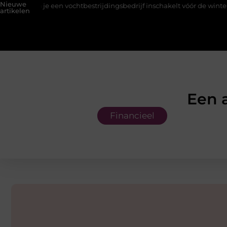
Nieuwe
en vochtbestrijdingsbedrijf inschakelt vóór de winter
Hoe een 
artikelen
Een 
Financieel