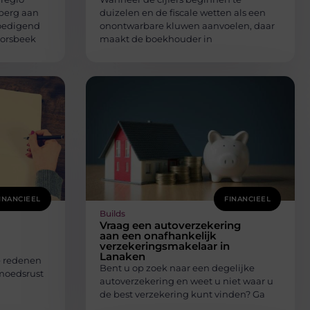
berg aan
duizelen en de fiscale wetten als een
oedigend
onontwarbare kluwen aanvoelen, daar
Borsbeek
maakt de boekhouder in
INANCIEEL
FINANCIEEL
Builds
Vraag een autoverzekering
aan een onafhankelijk
verzekeringsmakelaar in
Lanaken
e redenen
Bent u op zoek naar een degelijke
emoedsrust
autoverzekering en weet u niet waar u
de best verzekering kunt vinden? Ga