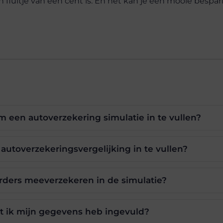
en fluitje van een cent is. En het kan je een mooie bespar
 een autoverzekering simulatie in te vullen?
autoverzekeringsvergelijking in te vullen?
rders meeverzekeren in de simulatie?
t ik mijn gegevens heb ingevuld?