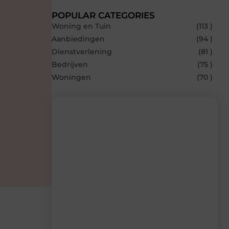
POPULAR CATEGORIES
Woning en Tuin
(113 )
Aanbiedingen
(94 )
Dienstverlening
(81 )
Bedrijven
(75 )
Woningen
(70 )
Recente berichten
Laat je inspireren door de nieuwste
artikelen van Builds.be – dagelijks verse
content, boordevol ideeën, tips en
inzichten.