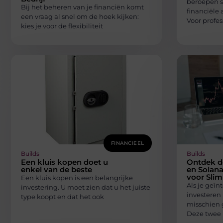
beroepen s
Bij het beheren van je financiën komt
financiële 
een vraag al snel om de hoek kijken:
Voor profes
kies je voor de flexibiliteit
FINANCIEEL
Builds
Builds
Een kluis kopen doet u
Ontdek d
enkel van de beste
en Solana
voor Sli
Een kluis kopen is een belangrijke
Als je geïn
investering. U moet zien dat u het juiste
investeren 
type koopt en dat het ook
misschien 
Deze twee 