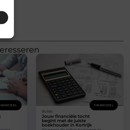
teresseren
INANCIEEL
FINANCIEEL
Builds
t
Jouw financiële tocht
begint met de juiste
boekhouder in Kortrijk
 regio
Wanneer de cijfers beginnen te