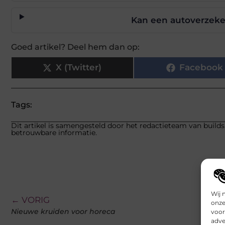
Kan een autoverzeke
Goed artikel? Deel hem dan op:
X (Twitter)
Facebook
Tags:
Dit artikel is samengesteld door het redactieteam van builds
betrouwbare informatie.
Wij 
← VORIG
onze
Nieuwe kruiden voor horeca
voor
adve