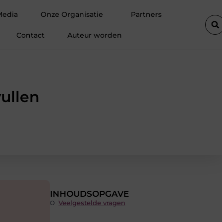
Drukwerk in Antwerpen als basis voor een succesvolle marketing
Media
Onze Organisatie
Partners
Contact
Auteur worden
ullen
INHOUDSOPGAVE
Veelgestelde vragen