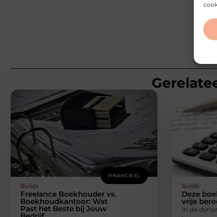
cook
Gerelatee
FINANCIEEL
Builds
Builds
Freelance Boekhouder vs.
Deze boe
Boekhoudkantoor: Wat
vrije ber
Past het Beste bij Jouw
In de dyna
Bedrijf