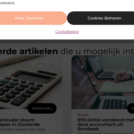
iebeleid.
Alles Toestaan
Cookies Beheren
Cookiebeleid
rde artikelen
die u mogelijk in
FINANCIEEL
F
Builds
khouder steunt
Efficiëntie verzekerd me
oepen in Oostende
deze accountant uit
Borsbeek
mische wereld van vrije
Als startende ondernemer in