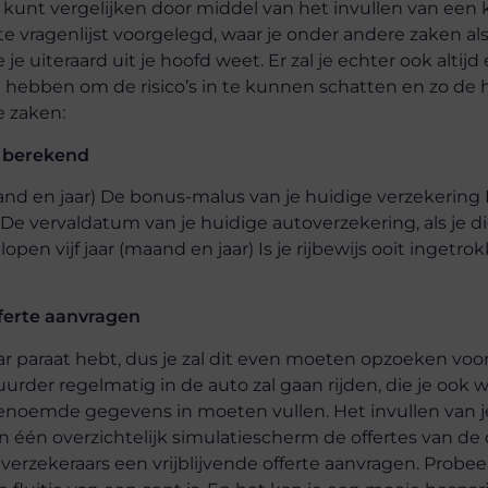
 kunt vergelijken door middel van het invullen van een 
e vragenlijst voorgelegd, waar je onder andere zaken als j
e uiteraard uit je hoofd weet. Er zal je echter ook altijd
hebben om de risico’s in te kunnen schatten en zo de
e zaken:
 berekend
aand en jaar) De bonus-malus van je huidige verzekerin
 De vervaldatum van je huidige autoverzekering, als je d
en vijf jaar (maand en jaar) Is je rijbewijs ooit ingetro
fferte aanvragen
aar paraat hebt, dus je zal dit even moeten opzoeken voo
rder regelmatig in de auto zal gaan rijden, die je ook w
 genoemde gegevens in moeten vullen. Het invullen van 
in één overzichtelijk simulatiescherm de offertes van de 
 verzekeraars een vrijblijvende offerte aanvragen. Probee